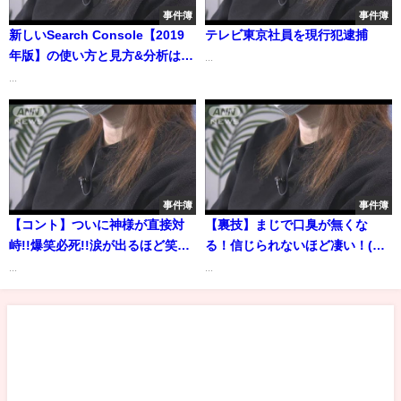
事件簿
事件簿
新しいSearch Console【2019
テレビ東京社員を現行犯逮捕
年版】の使い方と見方&分析はコ
...
レだけ！
...
事件簿
事件簿
【コント】ついに神様が直接対
【裏技】まじで口臭が無くな
峙!!爆笑必死!!涙が出るほど笑い
る！信じられないほど凄い！(タ
ます!!
バコ&加齢臭&虫歯)
...
...