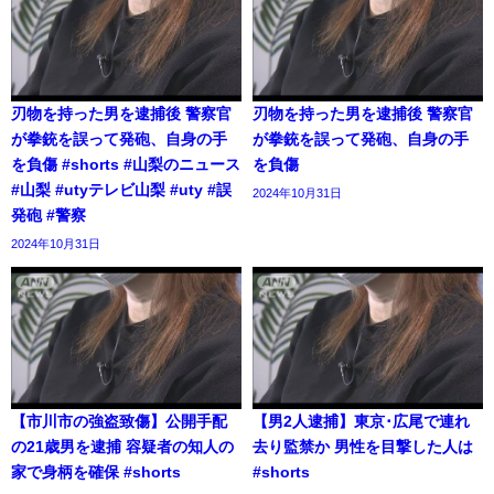
刃物を持った男を逮捕後 警察官
刃物を持った男を逮捕後 警察官
が拳銃を誤って発砲、自身の手
が拳銃を誤って発砲、自身の手
を負傷 #shorts #山梨のニュース
を負傷
#山梨 #utyテレビ山梨 #uty #誤
2024年10月31日
発砲 #警察
2024年10月31日
【市川市の強盗致傷】公開手配
【男2人逮捕】東京･広尾で連れ
の21歳男を逮捕 容疑者の知人の
去り監禁か 男性を目撃した人は
家で身柄を確保 #shorts
#shorts