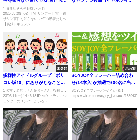
件を知らない世代”の若者たちへ
なヤンデレ後輩【イヤホン推
【実録ドキュメント】
奨】
1:名無しさん＠お腹いっぱい
...
2025.05.20(Tue) 【Mr.サンデー】“地下鉄
サリン事件を知らない世代”の若者たちへ
【実録ドキュメン...
未分類
未分類
多様性アイドルグループ「ポリ
SOYJOY全フレーバー詰め合わ
コレ坂46」にありがちなことｗ
せ(14本入)が抽選で300名に当た
ｗｗｗｗｗ
る！11/20まで
1 名前：名無しさん＠おーぷん[] 投稿日：
SOYJOY 全フレーバーが当たる！
23/03/11(土) 14:46:13 ID:ztcY トランスジ
https://twitter.com/soyjoy_jp/status/1589437
ェンダーのメンバーがいる 2...