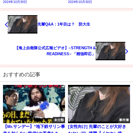
2024年10月30日
2024年10月30日
先輩Q&A：1年目は？ 防大生
【海上自衛隊公式広報ビデオ】~STRENGTH &
READINESS~ 「精強即応」
おすすめの記事
未分類
事件簿
【Mr.サンデー】“地下鉄サリン事
[女性向け] 先輩のことが大好き