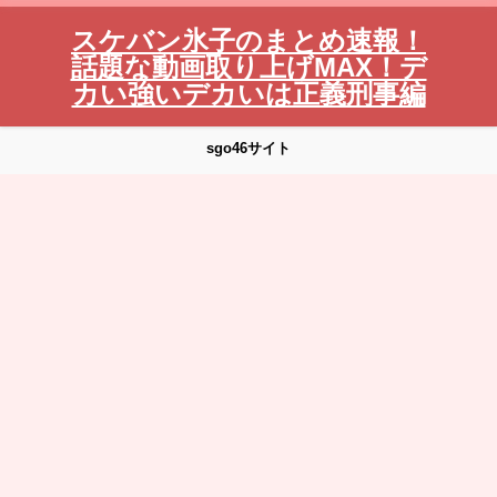
スケバン氷子のまとめ速報！
話題な動画取り上げMAX！デ
カい強いデカいは正義刑事編
sgo46サイト