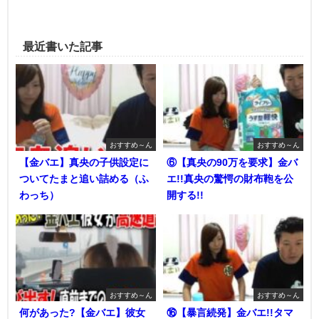
最近書いた記事
おすすめ～ん
おすすめ～ん
【金バエ】真央の子供設定に
⑥【真央の90万を要求】金バ
ついてたまと追い詰める（ふ
エ!!真央の驚愕の財布鞄を公
わっち）
開する!!
おすすめ～ん
おすすめ～ん
何があった?【金バエ】彼女
⑯【暴言続発】金バエ!!タマ