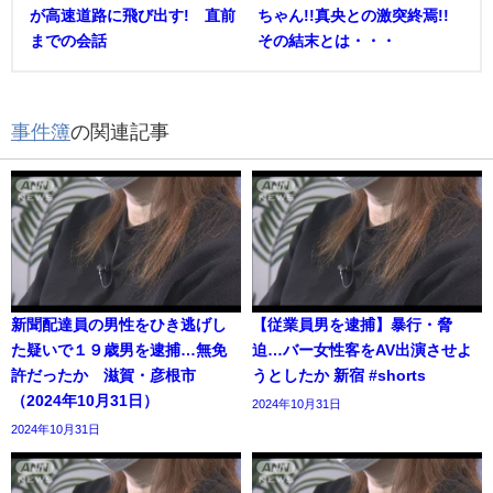
が高速道路に飛び出す! 直前
ちゃん!!真央との激突終焉!!
までの会話
その結末とは・・・
事件簿
の関連記事
新聞配達員の男性をひき逃げし
【従業員男を逮捕】暴行・脅
た疑いで１９歳男を逮捕…無免
迫…バー女性客をAV出演させよ
許だったか 滋賀・彦根市
うとしたか 新宿 #shorts
（2024年10月31日）
2024年10月31日
2024年10月31日