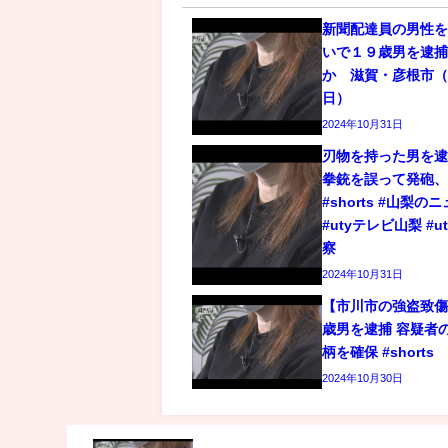
新聞配達員の男性
いで１９歳男を逮
か 滋賀・彦根市（2
日）
2024年10月31日
刃物を持った男を逮
拳銃を誤って発砲
#shorts #山梨の
#utyテレビ山梨 #u
察
2024年10月31日
【市川市の強盗致傷
歳男を逮捕 容疑者
柄を確保 #shorts
2024年10月30日