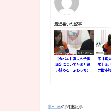
最近書いた記事
おすすめ～ん
【金バエ】真央の子供
⑥【真央
設定についてたまと追
求】金バ
い詰める（ふわっち）
の財布鞄
事件簿
の関連記事