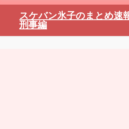
スケバン氷子のまとめ速
刑事編