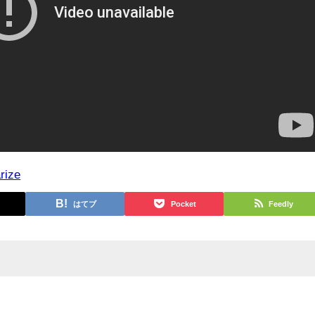
rize
はてブ
Pocket
Feedly