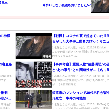
【日本
車酔いしない眼鏡を買いました👓
像の神様
【戦慄】コロナの裏で起きていた世
るがした大事件...世界のびっくりニ
がツッコミどころ満載だったwwww
1:名無しさん＠お腹いっぱい2023.05.22(Mon)
コロナの裏で起きていた世間を揺るがした大事件.
作選#19【なろ屋】【ツッコミ】【
のびっくりニュース...
事件簿
9の審査条
【事件考察】重要人物”後藤明弘”の
と”あの事件”との関連性が…【名古
切り◯き事件の真相】
9年の審査条
1:名無しさん＠お腹いっぱい2026.03.20(Fri) 
中です
察】重要人物”後藤明弘”の正体と”あの事件”と
が…【名古屋妊婦切...
未分類
を徘徊
姫路市のマンションで30代男性が背
の姿が防
れ死亡 事件の可能性
也弁護士
e) 事件前日
1:名無しさん＠お腹いっぱい2026.01.20(Tue)
容疑者と
マンションで30代男性が背中刺され死亡 事件