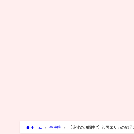
ホーム
事件簿
【薬物の期間中⁉︎】沢尻エリカの徹子