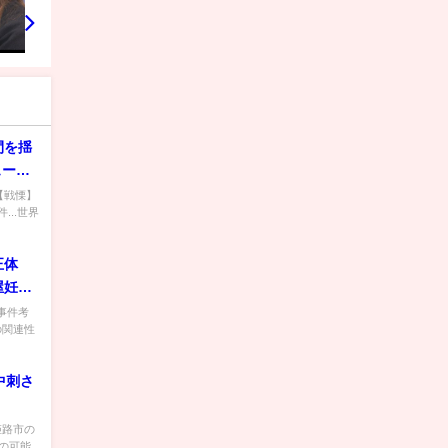
間を揺
ュース
ww傑
 【戦慄】
..世界
衝撃】
正体
屋妊婦
【事件考
の関連性
中刺さ
 姫路市の
の可能