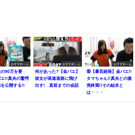
おすすめ～ん
おすすめ～ん
おすすめ～ん
の90万を要
何があった?【金バエ】
⑯【暴言続発】金バエ!!
エ!!真央の驚愕
彼女が高速道路に飛び
タマちゃん!!真央との激
を公開する!!
出す! 直前までの会話
突終焉!!その結末と
は・・・