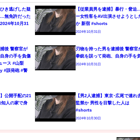
をひき逃げした疑
【従業員男を逮捕】暴行・脅迫
捕…無免許だった
ー女性客をAV出演させようとし
024年10月31
か 新宿 #shorts
2024年10月31日
捕後 警察官が
刃物を持った男を逮捕後 警察官
、自身の手を負傷
拳銃を誤って発砲、自身の手を
ニュース #山梨
2024年10月31日
ty #誤発砲 #警
】公開手配の21
【男2人逮捕】東京･広尾で連れ
の知人の家で身
監禁か 男性を目撃した人は
#shorts
2024年10月30日