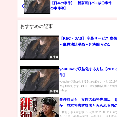
【日本の事件】 新宿西口バス放〇事件 
の事件簿】
おすすめの記事
【R&C・DAS】 字幕サービス 虚
～麻原法廷漫画～判決編 その1
...
事件簿
youtubeで収益化する方法【201
件】
youtubeで収益化する3つのポイントと 201
件を解説します 🔽LINE＠で個別質問に回答
⇒http...
事件簿
事件前日も「女性の勤務先周辺」
か 谷本将志容疑者とみられる男
カメに 今後のポイントを川﨑拓
1:名無しさん＠お腹いっぱい2025.08.26(Tu
も「女性の勤務先周辺」を徘徊か 谷本将志