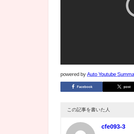
powered by
Auto Youtube Summa
Facebook
post
この記事を書いた人
cfe093-3