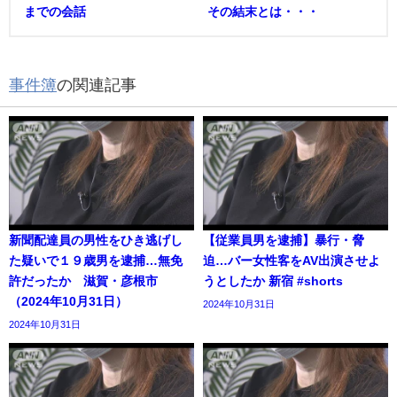
までの会話
その結末とは・・・
事件簿
の関連記事
新聞配達員の男性をひき逃げし
【従業員男を逮捕】暴行・脅
た疑いで１９歳男を逮捕…無免
迫…バー女性客をAV出演させよ
許だったか 滋賀・彦根市
うとしたか 新宿 #shorts
（2024年10月31日）
2024年10月31日
2024年10月31日