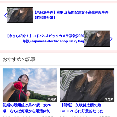
【未解決事件】和歌山 新聞配達女子高生刺殺事件
【昭和事件簿】
【今さら紹介！】ヨドバシ&ビックカメラ福袋(2020
年版) Japanese electric shop lucky bag
おすすめの記事
未分類
未分類
初婚の最頻値は男27歳 女26
【朗報】 矢吹健太朗の娘、
歳 ならば何歳から婚活体制に
ToLOVEるに好意的だった
入れば良いのか？