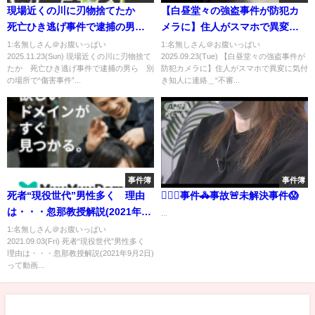
現場近くの川に刃物捨てたか
【白昼堂々の強盗事件が防犯カ
死亡ひき逃げ事件で逮捕の男
メラに】住人がスマホで異変に
ら 別の場所で“傷害事件”に関
気付き知人に連絡＿“不審な
1:名無しさん＠お腹いっぱい
1:名無しさん＠お腹いっぱい
2025.11.23(Sun) 現場近くの川に刃物捨て
2025.09.23(Tue) 【白昼堂々の強盗事件が
与し逃走中だった可能性／阪
車”に乗り込んでいた男2人組
たか 死亡ひき逃げ事件で逮捕の男ら 別
防犯カメラに】住人がスマホで異変に気付
神・優勝パレード 藤川監督・
「誰だ？」「知り合いだ」と言
の場所で“傷害事件”...
き知人に連絡＿“不審...
選手らが御堂筋のファンに応え
い逃走…サイドミラーにしがみ
る【11/22最新ニュース】
ついた男性ケガ〈北海道深川
市〉
事件簿
事件簿
死者“現役世代”男性多く 理由
👮🏻‍♀️事件🚓事故🚨未解決事件😱
は・・・忽那教授解説(2021年9
...
月2日)
1:名無しさん＠お腹いっぱい
2021.09.03(Fri) 死者“現役世代”男性多く
理由は・・・忽那教授解説(2021年9月2日)
って動画...