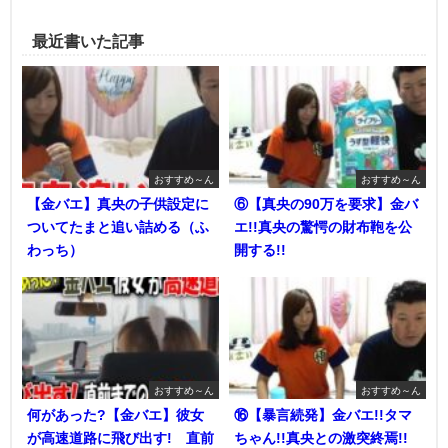
最近書いた記事
おすすめ～ん
おすすめ～ん
【金バエ】真央の子供設定に
⑥【真央の90万を要求】金バ
ついてたまと追い詰める（ふ
エ!!真央の驚愕の財布鞄を公
わっち）
開する!!
おすすめ～ん
おすすめ～ん
何があった?【金バエ】彼女
⑯【暴言続発】金バエ!!タマ
が高速道路に飛び出す! 直前
ちゃん!!真央との激突終焉!!