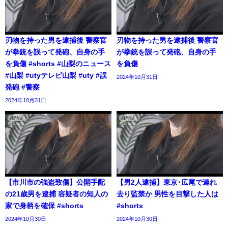
刃物を持った男を逮捕後 警察官
刃物を持った男を逮捕後 警察官
が拳銃を誤って発砲、自身の手
が拳銃を誤って発砲、自身の手
を負傷 #shorts #山梨のニュース
を負傷
#山梨 #utyテレビ山梨 #uty #誤
2024年10月31日
発砲 #警察
2024年10月31日
【市川市の強盗致傷】公開手配
【男2人逮捕】東京･広尾で連れ
の21歳男を逮捕 容疑者の知人の
去り監禁か 男性を目撃した人は
家で身柄を確保 #shorts
#shorts
2024年10月30日
2024年10月30日