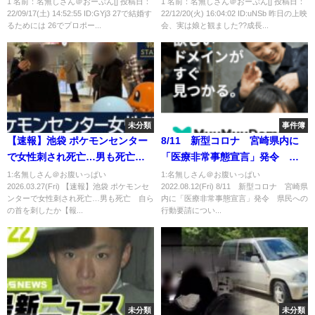
1 名前：名無しさん＠おーぷん[] 投稿日：
1 名前：名無しさん＠おーぷん[] 投稿日：
22/09/17(土) 14:52:55 ID:GYj3 27で結婚す
22/12/20(火) 16:04:02 ID:uNSb 昨日の上映
るためには 26でプロポー...
会、実は娘と観ました??成長...
未分類
事件簿
【速報】池袋 ポケモンセンター
8/11 新型コロナ 宮崎県内に
で女性刺され死亡…男も死亡
「医療非常事態宣言」発令 県
自らの首を刺したか【報道ステ
民への行動要請について知事が
1:名無しさん＠お腹いっぱい
1:名無しさん＠お腹いっぱい
2026.03.27(Fri) 【速報】池袋 ポケモンセ
2022.08.12(Fri) 8/11 新型コロナ 宮崎県
ーション】(2026年3月26日)
会見
ンターで女性刺され死亡…男も死亡 自ら
内に「医療非常事態宣言」発令 県民への
の首を刺したか【報...
行動要請につい...
未分類
未分類