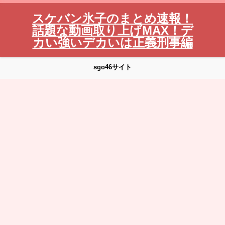
スケバン氷子のまとめ速報！
話題な動画取り上げMAX！デ
カい強いデカいは正義刑事編
sgo46サイト