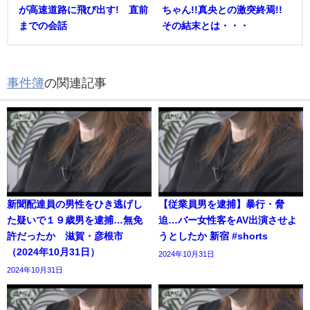
が高速道路に飛び出す! 直前
ちゃん!!真央との激突終焉!!
までの会話
その結末とは・・・
事件簿
の関連記事
新聞配達員の男性をひき逃げし
【従業員男を逮捕】暴行・脅
た疑いで１９歳男を逮捕…無免
迫…バー女性客をAV出演させよ
許だったか 滋賀・彦根市
うとしたか 新宿 #shorts
（2024年10月31日）
2024年10月31日
2024年10月31日