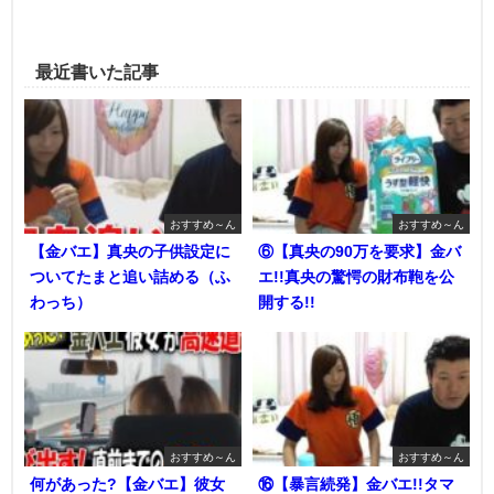
最近書いた記事
おすすめ～ん
おすすめ～ん
【金バエ】真央の子供設定に
⑥【真央の90万を要求】金バ
ついてたまと追い詰める（ふ
エ!!真央の驚愕の財布鞄を公
わっち）
開する!!
おすすめ～ん
おすすめ～ん
何があった?【金バエ】彼女
⑯【暴言続発】金バエ!!タマ