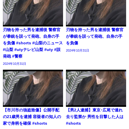
刃物を持った男を逮捕後 警察官
刃物を持った男を逮捕後 警察官
が拳銃を誤って発砲、自身の手
が拳銃を誤って発砲、自身の手
を負傷 #shorts #山梨のニュース
を負傷
#山梨 #utyテレビ山梨 #uty #誤
2024年10月31日
発砲 #警察
2024年10月31日
【市川市の強盗致傷】公開手配
【男2人逮捕】東京･広尾で連れ
の21歳男を逮捕 容疑者の知人の
去り監禁か 男性を目撃した人は
家で身柄を確保 #shorts
#shorts