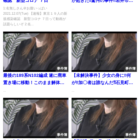
確認 新型コロナ ７日
が起きた⁈驚愕の事件‼岩井市女
子高生殺害事件
1:名無しさん＠お腹いっぱい
...
2021.12.07(Tue) 【速報】東京１９人の新
規感染確認 新型コロナ ７日って動画が
話題らしいぞ 2:名...
事件簿
事件簿
最後の189系N102編成 遂に廃車
【未解決事件】少女の身に‼何
置き場に移動！このまま解体
が‼加〇者は誰なんだ⁈石見町女
か？2020.1.31 JR長野総合車両
〇事件
...
...
センター panasd 1553
事件簿
事件簿