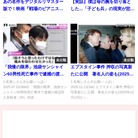
あの名作をデジタルリマスター
【実話】僕は母の腕を切り落と
版で！映画『戦場のピアニス
した...「子ども兵」の現実が悲惨
ト』予告編
すぎた...
...
...
未分類
未分類
「我慢の限界」池袋サンシャイ
エプスタイン事件 押収の写真新
ン60男性死亡事件で逮捕の渡辺
たに公開 著名人の姿も(2025年
玲人容疑者（50）供述
12月13日)
1:名無しさん＠お腹いっぱい
1:名無しさん＠お腹いっぱい
2025.07.02(Wed) 「我慢の限界」池袋サン
2025.12.13(Sat) エプスタイン事件 押収の
シャイン60男性死亡事件で逮捕の渡辺玲
写真新たに公開 著名人の姿も(2025年12
人容疑者（50）供述...
月13日)っ...