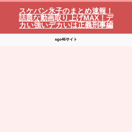
スケバン氷子のまとめ速報！
話題な動画取り上げMAX！デ
カい強いデカいは正義刑事編
sgo46サイト