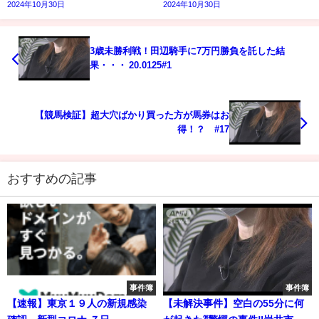
2024年10月30日
2024年10月30日
3歳未勝利戦！田辺騎手に7万円勝負を託した結
果・・・ 20.0125#1
【競馬検証】超大穴ばかり買った方が馬券はお
得！？ #17
おすすめの記事
事件簿
事件簿
【速報】東京１９人の新規感染
【未解決事件】空白の55分に何