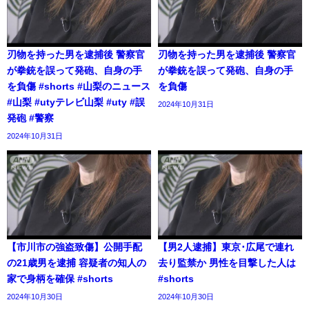
刃物を持った男を逮捕後 警察官
刃物を持った男を逮捕後 警察官
が拳銃を誤って発砲、自身の手
が拳銃を誤って発砲、自身の手
を負傷 #shorts #山梨のニュース
を負傷
#山梨 #utyテレビ山梨 #uty #誤
2024年10月31日
発砲 #警察
2024年10月31日
【市川市の強盗致傷】公開手配
【男2人逮捕】東京･広尾で連れ
の21歳男を逮捕 容疑者の知人の
去り監禁か 男性を目撃した人は
家で身柄を確保 #shorts
#shorts
2024年10月30日
2024年10月30日