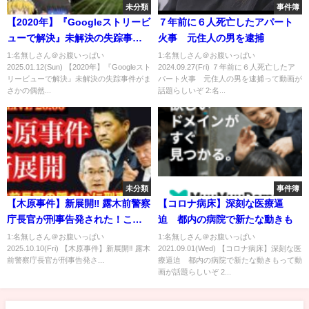
未分類
事件簿
【2020年】『Googleストリービ
７年前に６人死亡したアパート
ューで解決』未解決の失踪事件
火事 元住人の男を逮捕
がまさかの偶然で迷宮入り回
1:名無しさん＠お腹いっぱい
1:名無しさん＠お腹いっぱい
2025.01.12(Sun) 【2020年】『Googleスト
2024.09.27(Fri) ７年前に６人死亡したア
避…捜査官が見つけた奇跡の画
リービューで解決』未解決の失踪事件がま
パート火事 元住人の男を逮捕って動画が
面【ゆっくり解説】
さかの偶然...
話題らしいぞ 2:名...
未分類
事件簿
【木原事件】新展開‼️ 露木前警察
【コロナ病床】深刻な医療逼
庁長官が刑事告発された！この
迫 都内の病院で新たな動きも
まま隠ぺいされてしまうのか⁉️捜
1:名無しさん＠お腹いっぱい
1:名無しさん＠お腹いっぱい
2025.10.10(Fri) 【木原事件】新展開‼️ 露木
2021.09.01(Wed) 【コロナ病床】深刻な医
査を担当した元刑事と一緒に語
前警察庁長官が刑事告発さ...
療逼迫 都内の病院で新たな動きもって動
ろう# 11
画が話題らしいぞ 2...