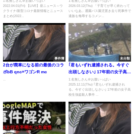
1:名無しさん＠お腹いっぱい
1:名無しさん＠お腹いっぱい
2022.04.01(Fri) 【LIVE】昼ニュース～ウ
2026.03.12(Thu) 「子育てが早く終わって
稿か 千葉県の男性を書類送検＝
クライナ/新型コロナ最新情報とニュース
いいなあ」通園バス園児置き去り死事件で
静岡
まとめ(2022...
遺族を侮辱するコメン...
事件簿
未分類
2台が廃車になる前の最後のコラ
｢君もいずれ逮捕される。今すぐ
ボbB qnc×ワゴンR mc
出頭しなさい｣ 17年前の女子高校
生強盗殺人事件 下校途中に殺害
...
1:名無しさん＠お腹いっぱい
2025.12.11(Thu) ｢君もいずれ逮捕され
されバッグ奪われる “報奨金”の
る。今すぐ出頭しなさい｣ 17年前の女子高
期限 来年12月まで延長 愛知･豊
校生強盗殺人事件 ...
田市