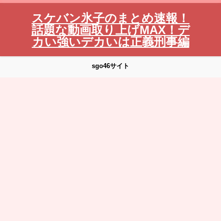
スケバン氷子のまとめ速報！
話題な動画取り上げMAX！デ
カい強いデカいは正義刑事編
sgo46サイト