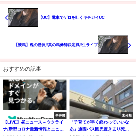
【UC】電車でゲロを吐くキチガイUC
【競馬】魂の勝負‼️真の馬券師決定戦‼️生ライブ
おすすめの記事
事件簿
未分類
【LIVE】昼ニュース～ウクライ
「子育てが早く終わっていいな
ナ/新型コロナ最新情報とニュー
あ」通園バス園児置き去り死事
スまとめ(2022年4月1日)
件で遺族を侮辱するコメント投