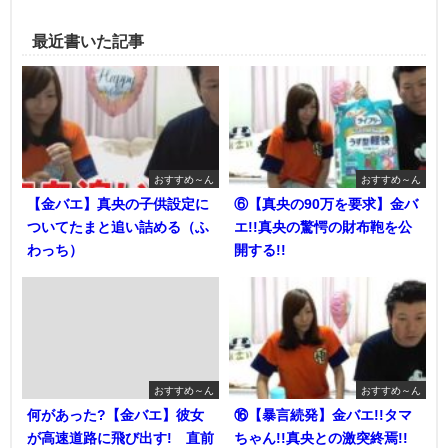
最近書いた記事
おすすめ～ん
おすすめ～ん
【金バエ】真央の子供設定に
⑥【真央の90万を要求】金バ
ついてたまと追い詰める（ふ
エ!!真央の驚愕の財布鞄を公
わっち）
開する!!
おすすめ～ん
おすすめ～ん
何があった?【金バエ】彼女
⑯【暴言続発】金バエ!!タマ
が高速道路に飛び出す! 直前
ちゃん!!真央との激突終焉!!