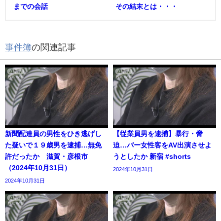
までの会話
その結末とは・・・
事件簿
の関連記事
新聞配達員の男性をひき逃げし
【従業員男を逮捕】暴行・脅
た疑いで１９歳男を逮捕…無免
迫…バー女性客をAV出演させよ
許だったか 滋賀・彦根市
うとしたか 新宿 #shorts
（2024年10月31日）
2024年10月31日
2024年10月31日