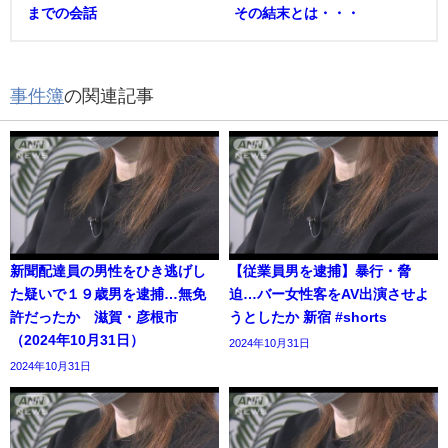
までの会話
その結末とは・・・
事件簿
の関連記事
新聞配達員の男性をひき逃げし
【従業員男を逮捕】暴行・脅
た疑いで１９歳男を逮捕…無免
迫…バー女性客をAV出演させよ
許だったか 滋賀・彦根市
うとしたか 新宿 #shorts
（2024年10月31日）
2024年10月31日
2024年10月31日