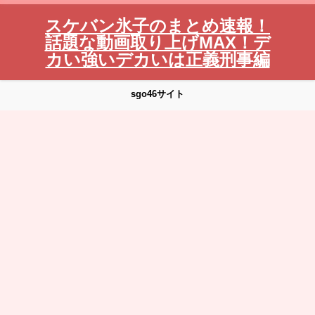
スケバン氷子のまとめ速報！
話題な動画取り上げMAX！デ
カい強いデカいは正義刑事編
sgo46サイト