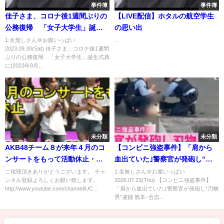
事件簿
事件簿
佳子さま、コロナ後1週間ぶりの
【LIVE配信】ホタルの航空学生
公務復帰 「女子大学生」誕生
の思い出
式典に(2023年9月30日)
1:名無しさん＠お腹いっぱい
...
2023.09.30(Sat) 佳子さま、コロナ後1週間
ぶりの公務復帰 「女子大学生」誕生式典
に(2023年9月...
未分類
未分類
AKB48チーム８が来年４月のコ
【コンビニ強盗事件】「肩から
ンサートをもって活動休止・
血出ていた｣警察官が発砲し“刃
NGT48メンバーが稲刈りに挑戦
物男”逮捕 熊本･合志市
ご視聴頂きありがとうございます。 チャ
1:名無しさん＠お腹いっぱい
ンネル登録よろしくお願い致します。
2026.07.23(Thu) 【コンビニ強盗事件】
http://www.youtube.com/channel/UC...
「肩から血出ていた｣警察官が発砲し“刃物
男”逮捕 熊本･合志...