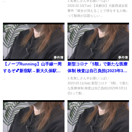
...
1:名無しさん＠お腹いっぱい
2026.02.10(Tue) 【未解決】大阪西成女医
事件『彼女が消えることで得をする人物』
って動画が話題らしい...
事件簿
事件簿
【ノーブRunning】山手線一周
新型コロナ「5類」で新たな医療
するぞ💕新宿駅→新大久保駅編
体制 検査は自己負担(2023年3月
💛
11日)
...
1:名無しさん＠お腹いっぱい
2023.03.11(Sat) 新型コロナ「5類」で新た
な医療体制 検査は自己負担(2023年3月11
日)って動...