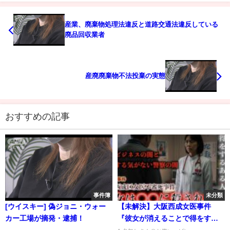
産業、廃棄物処理法違反と道路交通法違反している
廃品回収業者
産廃廃棄物不法投棄の実態
おすすめの記事
事件簿
未分類
[ウイスキー] 偽ジョニ・ウォー
【未解決】大阪西成女医事件
カー工場が摘発・逮捕！
『彼女が消えることで得をする
人物』