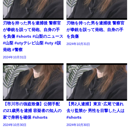
刃物を持った男を逮捕後 警察官
刃物を持った男を逮捕後 警察官
が拳銃を誤って発砲、自身の手
が拳銃を誤って発砲、自身の手
を負傷 #shorts #山梨のニュース
を負傷
#山梨 #utyテレビ山梨 #uty #誤
2024年10月31日
発砲 #警察
2024年10月31日
【市川市の強盗致傷】公開手配
【男2人逮捕】東京･広尾で連れ
の21歳男を逮捕 容疑者の知人の
去り監禁か 男性を目撃した人は
家で身柄を確保 #shorts
#shorts
2024年10月30日
2024年10月30日