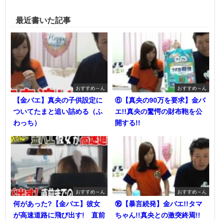
最近書いた記事
おすすめ～ん
おすすめ～ん
【金バエ】真央の子供設定に
⑥【真央の90万を要求】金バ
ついてたまと追い詰める（ふ
エ!!真央の驚愕の財布鞄を公
わっち）
開する!!
おすすめ～ん
おすすめ～ん
何があった?【金バエ】彼女
⑯【暴言続発】金バエ!!タマ
が高速道路に飛び出す! 直前
ちゃん!!真央との激突終焉!!