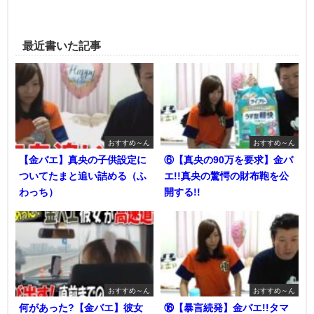
最近書いた記事
おすすめ～ん
おすすめ～ん
【金バエ】真央の子供設定に
⑥【真央の90万を要求】金バ
ついてたまと追い詰める（ふ
エ!!真央の驚愕の財布鞄を公
わっち）
開する!!
おすすめ～ん
おすすめ～ん
何があった?【金バエ】彼女
⑯【暴言続発】金バエ!!タマ