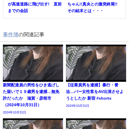
が高速道路に飛び出す! 直前
ちゃん!!真央との激突終焉!!
までの会話
その結末とは・・・
事件簿
の関連記事
新聞配達員の男性をひき逃げし
【従業員男を逮捕】暴行・脅
た疑いで１９歳男を逮捕…無免
迫…バー女性客をAV出演させよ
許だったか 滋賀・彦根市
うとしたか 新宿 #shorts
（2024年10月31日）
2024年10月31日
2024年10月31日