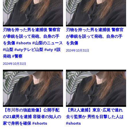
刃物を持った男を逮捕後 警察官
刃物を持った男を逮捕後 警察官
が拳銃を誤って発砲、自身の手
が拳銃を誤って発砲、自身の手
を負傷 #shorts #山梨のニュース
を負傷
#山梨 #utyテレビ山梨 #uty #誤
2024年10月31日
発砲 #警察
2024年10月31日
【市川市の強盗致傷】公開手配
【男2人逮捕】東京･広尾で連れ
の21歳男を逮捕 容疑者の知人の
去り監禁か 男性を目撃した人は
家で身柄を確保 #shorts
#shorts