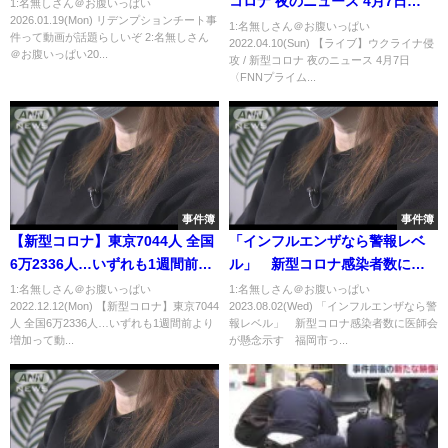
コロナ 夜のニュース 4月7日
1:名無しさん＠お腹いっぱい
2026.01.19(Mon) リデンプションチート事
〈FNNプライムオンライン〉
1:名無しさん＠お腹いっぱい
件って動画が話題らしいぞ 2:名無しさん
2022.04.10(Sun) 【ライブ】ウクライナ侵
＠お腹いっぱい20...
攻 / 新型コロナ 夜のニュース 4月7日
〈FNNプライム...
事件簿
事件簿
【新型コロナ】東京7044人 全国
「インフルエンザなら警報レベ
6万2336人…いずれも1週間前よ
ル」 新型コロナ感染者数に医
り増加
師会が懸念示す 福岡市
1:名無しさん＠お腹いっぱい
1:名無しさん＠お腹いっぱい
2022.12.12(Mon) 【新型コロナ】東京7044
2023.08.02(Wed) 「インフルエンザなら警
人 全国6万2336人…いずれも1週間前より
報レベル」 新型コロナ感染者数に医師会
増加って動...
が懸念示す 福岡市っ...