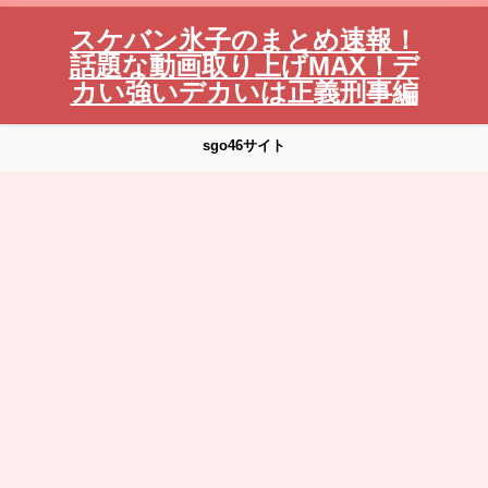
スケバン氷子のまとめ速報！
話題な動画取り上げMAX！デ
カい強いデカいは正義刑事編
sgo46サイト