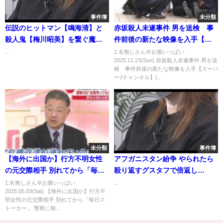
事件簿
未分類
伝説のヒットマン【鳴海清】と
赤坂殺人未遂事件 男を送検 事
殺人鬼【梅川昭美】を繋ぐ魔性
件前後の新たな映像を入手【ス
の人物。その正体とは⁉︎
ーパーJチャンネル】(2025年11
...
1:名無しさん＠お腹いっぱい
2025.11.23(Sun) 赤坂殺人未遂事件 男を送
月23日)
検 事件前後の新たな映像を入手【スーパ
ーJチャンネル】(...
未分類
事件簿
【海外に出国か】行方不明女性
アフガニスタン紛争 やられたら
の元交際相手 別れてから「毎日
殺り返すグスタフで倍返し
ストーカー」 警察に相談も“対応
だ！！！米軍特殊部隊
1:名無しさん＠お腹いっぱい
...
2025.05.03(Sat) 【海外に出国か】行方不
せず”と家族訴え
明女性の元交際相手 別れてから「毎日ス
トーカー」 警察に相...