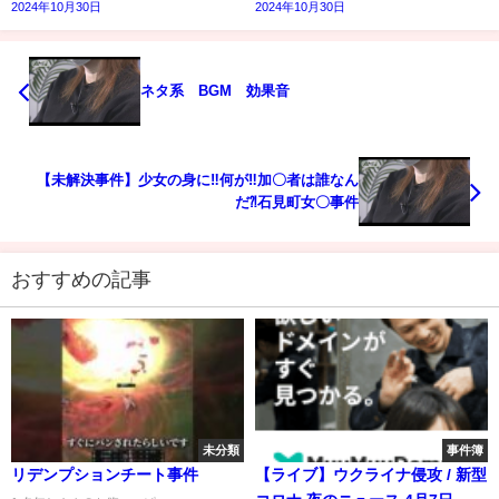
2024年10月30日
2024年10月30日
ネタ系 BGM 効果音
【未解決事件】少女の身に‼何が‼加〇者は誰なん
だ⁈石見町女〇事件
おすすめの記事
未分類
事件簿
リデンプションチート事件
【ライブ】ウクライナ侵攻 / 新型