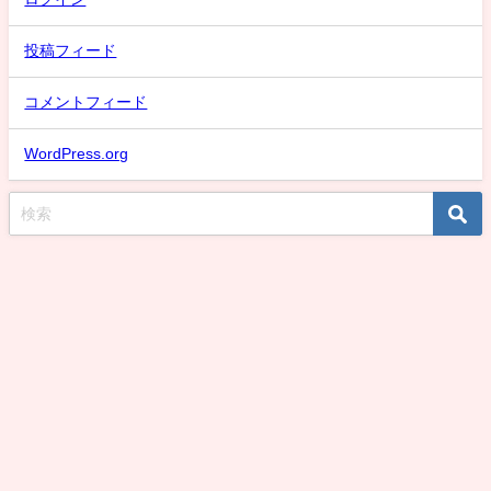
投稿フィード
コメントフィード
WordPress.org
スケバン氷子のまとめ速報！話題な動画取り上げMAX！デカい強いデカいは
正義刑事編 All Rights Reserved.