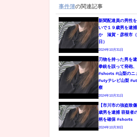
事件簿
の関連記事
新聞配達員の男性
いで１９歳男を逮
か 滋賀・彦根市（2
日）
2024年10月31日
刃物を持った男を逮
拳銃を誤って発砲
#shorts #山梨の
#utyテレビ山梨 #u
察
2024年10月31日
【市川市の強盗致傷
歳男を逮捕 容疑者
柄を確保 #shorts
2024年10月30日