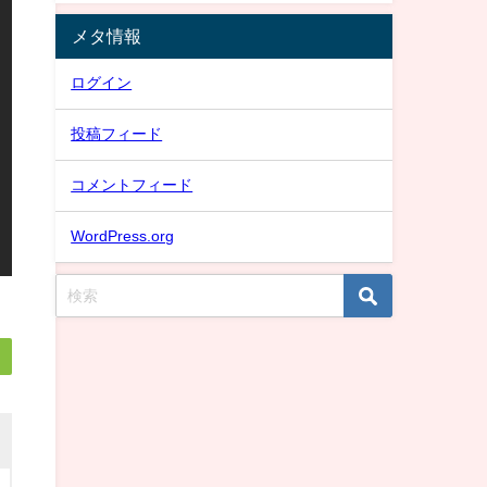
メタ情報
ログイン
投稿フィード
コメントフィード
WordPress.org