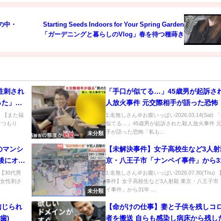
雨の中・
Starting Seeds Indoors for Your Spring Garden
「ガーデニングと暮らしのVlog」春を待つ種蒔き
性刺され
「手口が似てる…」45歳男が起訴さ
った」息
人放火事件 元交際相手が語った恐怖
対応次第では殺されてた」
e) 【また福
1:名無しさん＠お腹いっぱい2026.03.14(Sat)
すつもり
似てる…」45歳男が起訴された殺人放火事件 
手が語った恐怖「私も...
未分類
のマンシ
【未解決事件】女子高校生など3人射
京・八王子市「ナンペイ事件」から31
スまと
捜査員が注目する「閉店間際の出来
 【30代男
1:名無しさん＠お腹いっぱい2026.07.30(Thu)
歳女性刺さ
事件】女子高校生など3人射殺 東京・八王子市
/テレ朝
は｜TBS NEWS DIG
イ事件」から31年 ...
未分類
信じられ
【命がけの仕事】妻と子供を残しコ
歯)
者を搬送 自らも感染し病床から残したメッ