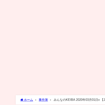
ホーム
事件簿
みんなのKEIBA 2020年03月01日