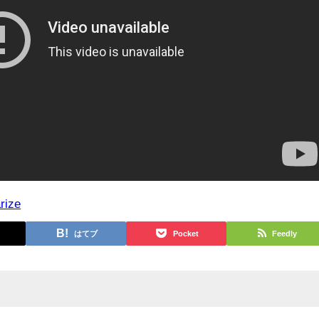
rize
はてブ
Pocket
Feedly