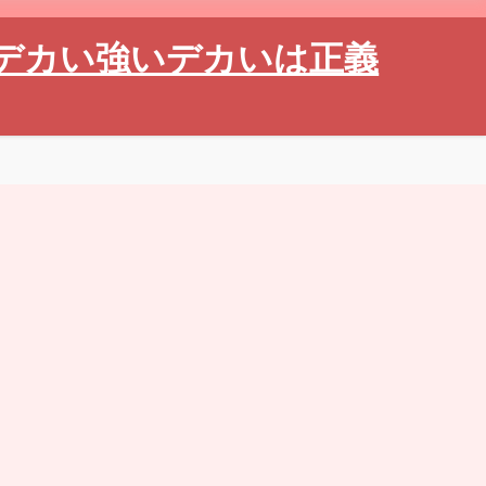
デカい強いデカいは正義