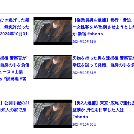
をひき逃げした疑
【従業員男を逮捕】暴行・脅迫
捕…無免許だった
ー女性客をAV出演させようとし
024年10月31
か 新宿 #shorts
2024年10月31日
捕後 警察官が
刃物を持った男を逮捕後 警察官
、自身の手を負傷
拳銃を誤って発砲、自身の手を
ニュース #山梨
2024年10月31日
ty #誤発砲 #警
】公開手配の21
【男2人逮捕】東京･広尾で連れ
の知人の家で身
監禁か 男性を目撃した人は
#shorts
2024年10月30日