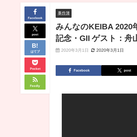
事件簿
Facebook
みんなのKEIBA 202
post
記念・GII ゲスト：
2020年3月1日
2020年3月1日
はてブ
Pocket
Facebook
post
Feedly