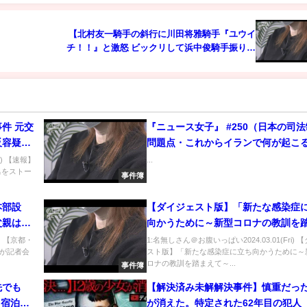
【北村友一騎手の斜行に川田将雅騎手『ユウイ
チ！！』と激怒 ビックリして浜中俊騎手振り返
る】2020/3/1(日) 阪神11R 第64回 阪急杯
元交
『ニュース女子』 #250（日本の司
反容疑で
問題点・これからイランで何が起こ
か）
d) 【速報】
...
男をストー
事件簿
本部設
【ダイジェスト版】「新たな感染症
父親は容
向かうために～新型コロナの教訓を
NEWS
て～」日本医師会シンポジウム
u) 【京都・
1:名無しさん＠お腹いっぱい2024.03.01(Fri)
が記者会
スト版】「新たな感染症に立ち向かうために～
ロナの教訓を踏まえて～...
事件簿
先でも
【解決済み未解解決事件】慎重だっ
.宿泊療
が消えた。特定された62年目の犯人