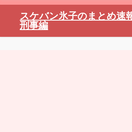
スケバン氷子のまとめ速
刑事編