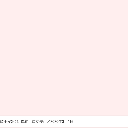
騎手が3位に降着し騎乗停止／2020年3月1日