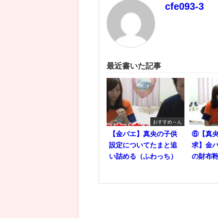
cfe093-3
最近書いた記事
おすすめ～ん
【金バエ】真央の子供
⑥【真央
設定についてたまと追
求】金バ
い詰める（ふわっち）
の財布鞄