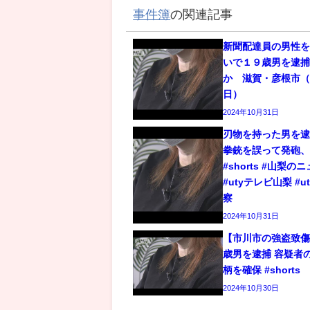
事件簿
の関連記事
新聞配達員の男性
いで１９歳男を逮
か 滋賀・彦根市（2
日）
2024年10月31日
刃物を持った男を逮
拳銃を誤って発砲
#shorts #山梨の
#utyテレビ山梨 #u
察
2024年10月31日
【市川市の強盗致傷
歳男を逮捕 容疑者
柄を確保 #shorts
2024年10月30日