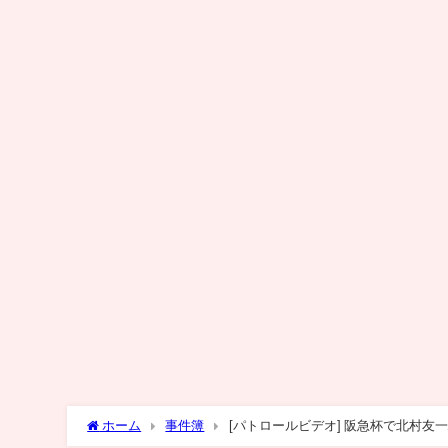
ホーム
事件簿
[パトロールビデオ] 阪急杯で北村友一