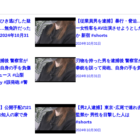
をひき逃げした疑
【従業員男を逮捕】暴行・脅迫
捕…無免許だった
ー女性客をAV出演させようとし
024年10月31
か 新宿 #shorts
2024年10月31日
捕後 警察官が
刃物を持った男を逮捕後 警察官
、自身の手を負傷
拳銃を誤って発砲、自身の手を
ニュース #山梨
2024年10月31日
ty #誤発砲 #警
】公開手配の21
【男2人逮捕】東京･広尾で連れ
の知人の家で身
監禁か 男性を目撃した人は
#shorts
2024年10月30日