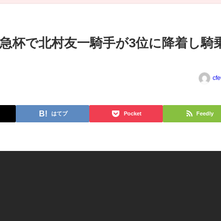
 阪急杯で北村友一騎手が3位に降着し騎
cf
はてブ
Pocket
Feedly