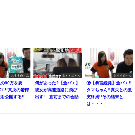
おすすめ～ん
おすすめ～ん
おすすめ～ん
の90万を要
何があった?【金バエ】
⑯【暴言続発】金バエ!!
エ!!真央の驚愕
彼女が高速道路に飛び
タマちゃん!!真央との激
を公開する!!
出す! 直前までの会話
突終焉!!その結末と
は・・・