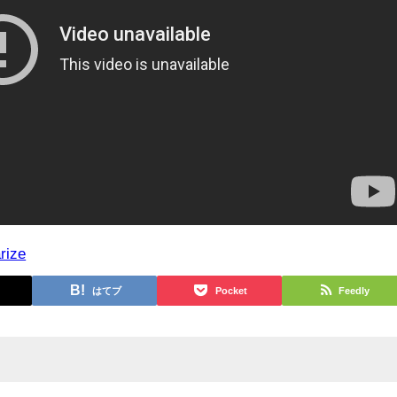
rize
はてブ
Pocket
Feedly