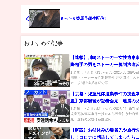
まったり競馬予想生配信‼️
おすすめの記事
【速報】川崎ストーカー女性遺棄事件 
際相手の男をストーカー規制法違
再逮捕 任意聴取でストーカー認める 神奈川
1:名無しさん＠お腹いっぱい2025.05.28(We
川崎ストーカー女性遺棄事件 元交際相手の
県警
カー規制法違反容疑で再...
未分類
【京都・児童死体遺棄事件の捜査
置】京都府警が記者会見 逮捕の
疑認める【冒頭ノーカット】｜TBS 
1:名無しさん＠お腹いっぱい2026.04.16(Th
児童死体遺棄事件の捜査本部設置】京都府警
DIG
見 逮捕の父親は容疑認め...
未分類
【解説】お盆休みの帰省先や旅行
し！コロナに感染してしまったら..