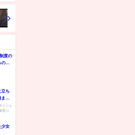
法制度の
るの
に立ち
踏まえ
 【ダイジェ
新型コ
た少女