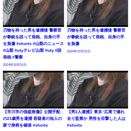
刃物を持った男を逮捕後 警察官
刃物を持った男を逮捕後 警察官
が拳銃を誤って発砲、自身の手
が拳銃を誤って発砲、自身の手
を負傷 #shorts #山梨のニュース
を負傷
#山梨 #utyテレビ山梨 #uty #誤
2024年10月31日
発砲 #警察
2024年10月31日
【市川市の強盗致傷】公開手配
【男2人逮捕】東京･広尾で連れ
の21歳男を逮捕 容疑者の知人の
去り監禁か 男性を目撃した人は
家で身柄を確保 #shorts
#shorts