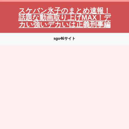
スケバン氷子のまとめ速報！
話題な動画取り上げMAX！デ
カい強いデカいは正義刑事編
sgo46サイト