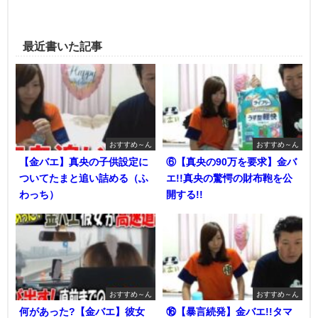
最近書いた記事
おすすめ～ん
おすすめ～ん
【金バエ】真央の子供設定に
⑥【真央の90万を要求】金バ
ついてたまと追い詰める（ふ
エ!!真央の驚愕の財布鞄を公
わっち）
開する!!
おすすめ～ん
おすすめ～ん
何があった?【金バエ】彼女
⑯【暴言続発】金バエ!!タマ