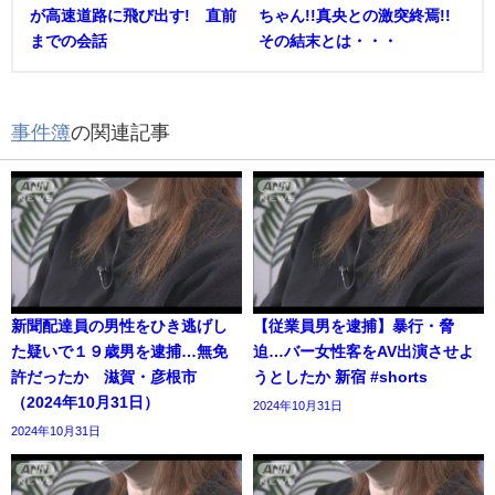
が高速道路に飛び出す! 直前
ちゃん!!真央との激突終焉!!
までの会話
その結末とは・・・
事件簿
の関連記事
新聞配達員の男性をひき逃げし
【従業員男を逮捕】暴行・脅
た疑いで１９歳男を逮捕…無免
迫…バー女性客をAV出演させよ
許だったか 滋賀・彦根市
うとしたか 新宿 #shorts
（2024年10月31日）
2024年10月31日
2024年10月31日