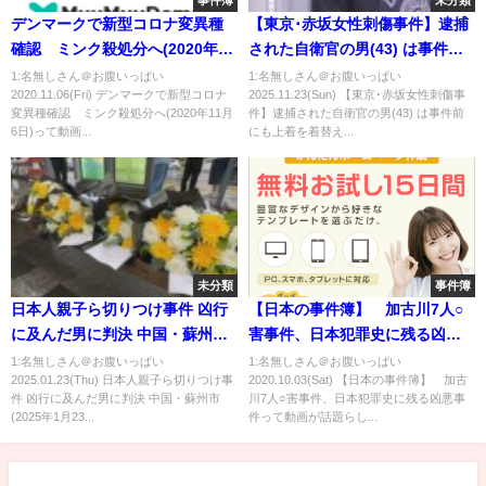
事件簿
未分類
デンマークで新型コロナ変異種
【東京･赤坂女性刺傷事件】逮捕
確認 ミンク殺処分へ(2020年11
された自衛官の男(43) は事件前
月6日)
にも上着を着替えていたか 直
1:名無しさん＠お腹いっぱい
1:名無しさん＠お腹いっぱい
2020.11.06(Fri) デンマークで新型コロナ
2025.11.23(Sun) 【東京･赤坂女性刺傷事
前に手袋をはめるなど計画的犯
変異種確認 ミンク殺処分へ(2020年11月
件】逮捕された自衛官の男(43) は事件前
行とみて捜査 警視庁｜
6日)って動画...
にも上着を着替え...
TBS NEWS DIG
未分類
事件簿
日本人親子ら切りつけ事件 凶行
【日本の事件簿】 加古川7人○
に及んだ男に判決 中国・蘇州市
害事件、日本犯罪史に残る凶悪
(2025年1月23日)
事件
1:名無しさん＠お腹いっぱい
1:名無しさん＠お腹いっぱい
2025.01.23(Thu) 日本人親子ら切りつけ事
2020.10.03(Sat) 【日本の事件簿】 加古
件 凶行に及んだ男に判決 中国・蘇州市
川7人○害事件、日本犯罪史に残る凶悪事
(2025年1月23...
件って動画が話題らし...