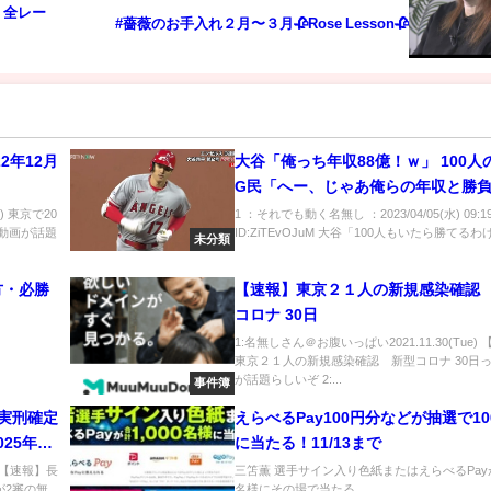
P 全レー
#薔薇のお手入れ２月〜３月🥀Rose Lesson🥀
2年12月
大谷「俺っち年収88億！ｗ」 100人
G民「へー、じゃあ俺らの年収と勝
もらおっかな」ｿﾞﾛｿﾞﾛ
) 東京で20
1 ：それでも動く名無し ：2023/04/05(水) 09:19:
て動画が話題
ID:ZiTEvOJuM 大谷「100人もいたら勝てるわけな
未分類
方・必勝
【速報】東京２１人の新規感染確認
コロナ 30日
1:名無しさん＠お腹いっぱい2021.11.30(Tue)
東京２１人の新規感染確認 新型コロナ 30日
が話題らしいぞ 2:...
事件簿
実刑確定
えらべるPay100円分などが抽選で10
25年2
に当たる！11/13まで
) 【速報】長
三笘薫 選手サイン入り色紙またはえらべるPayが
が2審の無
名様にその場で当たる