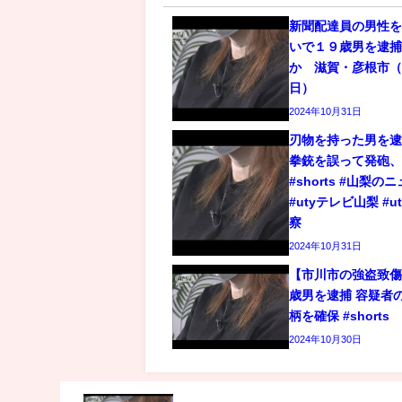
新聞配達員の男性
いで１９歳男を逮
か 滋賀・彦根市（2
日）
2024年10月31日
刃物を持った男を逮
拳銃を誤って発砲
#shorts #山梨の
#utyテレビ山梨 #u
察
2024年10月31日
【市川市の強盗致傷
歳男を逮捕 容疑者
柄を確保 #shorts
2024年10月30日