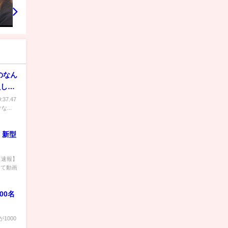
のなん
負して
37.47
...
 新型
 【速報】
って動画
00名
1000