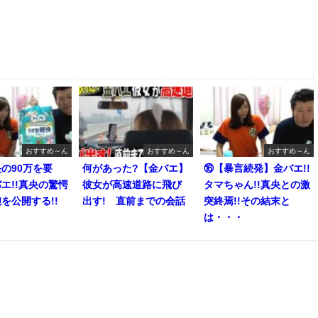
おすすめ～ん
おすすめ～ん
おすすめ～ん
の90万を要
何があった?【金バエ】
⑯【暴言続発】金バエ!!
エ!!真央の驚愕
彼女が高速道路に飛び
タマちゃん!!真央との激
を公開する!!
出す! 直前までの会話
突終焉!!その結末と
は・・・