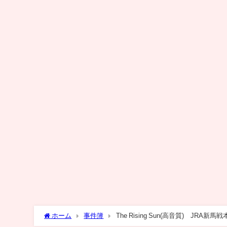
ホーム
事件簿
The Rising Sun(高音質) JRA新