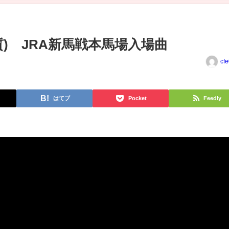
(高音質) JRA新馬戦本馬場入場曲
cf
はてブ
Pocket
Feedly