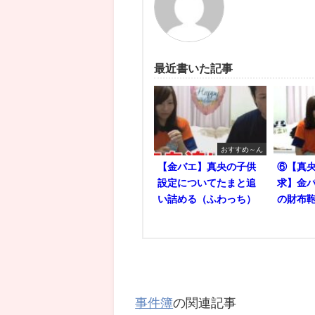
最近書いた記事
おすすめ～ん
【金バエ】真央の子供
⑥【真央
設定についてたまと追
求】金バ
い詰める（ふわっち）
の財布鞄
事件簿
の関連記事