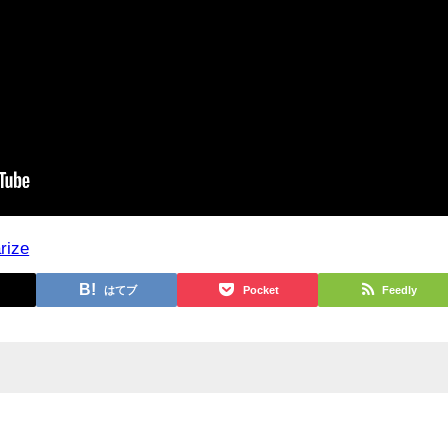
rize
はてブ
Pocket
Feedly