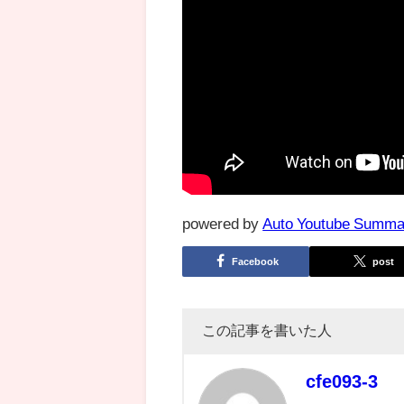
powered by
Auto Youtube Summa
Facebook
post
この記事を書いた人
cfe093-3