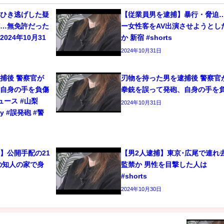
をひき逃げした疑
【従業員男を逮捕】暴行・脅迫
捕…無免許だった
ー女性客をAV出演させようとし
024年10月31
か 新宿 #shorts
2024年10月31日
捕後 警察官が
刃物を持った男を逮捕後 警察官
、自身の手を負傷
拳銃を誤って発砲、自身の手を
ニュース #山梨
2024年10月31日
ty #誤発砲 #警
】公開手配の21
【男2人逮捕】東京･広尾で連れ
の知人の家で身
監禁か 男性を目撃した人は
#shorts
2024年10月30日