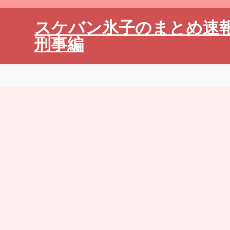
スケバン氷子のまとめ速
刑事編