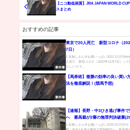
【ニコ動低画質】JRA JAPAN WORLD CU
スまとめ
おすすめの記事
東京で20人死亡 新型コロナ（202
7日）
1:名無しさん＠お腹いっぱい2022.12.07(Wed
人死亡 新型コロナ（2022年12月7日）っ
らしいぞ 2:...
事件簿
【馬券術】複勝の効率の良い買い
法を徹底解説！(競馬予想)
...
事件簿
【速報】長野・中3ひき逃げ事件で
へ 最高裁が2審の無罪判決破棄(20
月7日)
1:名無しさん＠お腹いっぱい2025.02.07(Fri
野・中3ひき逃げ事件で実刑確定へ 最高裁