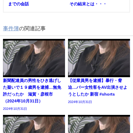
までの会話
その結末とは・・・
事件簿
の関連記事
新聞配達員の男性をひき逃げし
【従業員男を逮捕】暴行・脅
た疑いで１９歳男を逮捕…無免
迫…バー女性客をAV出演させよ
許だったか 滋賀・彦根市
うとしたか 新宿 #shorts
（2024年10月31日）
2024年10月31日
2024年10月31日