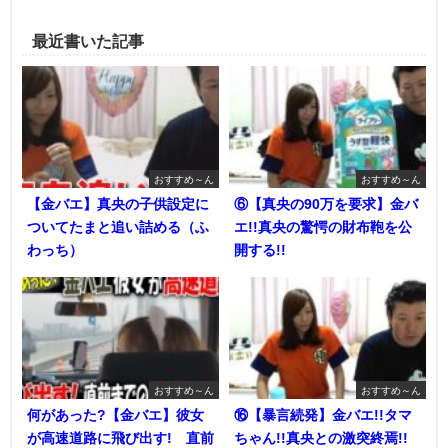
最近書いた記事
おすすめ～ん
おすすめ～ん
【金バエ】真央の子供設定に
⑥【真央の90万を要求】金バ
ついてたまと追い詰める（ふ
エ!!真央の驚愕の財布鞄を公
わっち）
開する!!
おすすめ～ん
おすすめ～ん
何があった?【金バエ】彼女
⑯【暴言続発】金バエ!!タマ
が高速道路に飛び出す! 直前
ちゃん!!真央との激突終焉!!