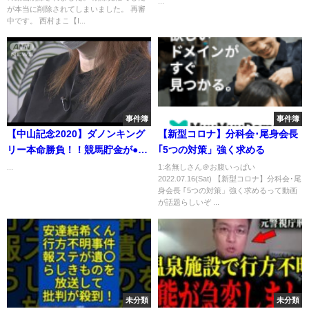
...
が本当に削除されてしまいました。 再審
🥶🥶🥶
中です。 西村まこ【I...
事件簿
事件簿
【中山記念2020】ダノンキング
【新型コロナ】分科会･尾身会長
リー本命勝負！！競馬貯金が●●●
｢5つの対策」強く求める
万に！！
...
1:名無しさん＠お腹いっぱい
2022.07.16(Sat) 【新型コロナ】分科会･尾
身会長 ｢5つの対策」強く求めるって動画
が話題らしいぞ ...
未分類
未分類