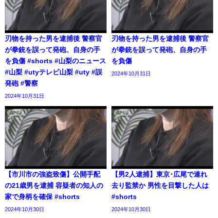
刃物を持った男を逮捕後 警察官
刃物を持った男を逮捕後 警察官
が拳銃を誤って発砲、自身の手
が拳銃を誤って発砲、自身の手
を負傷 #shorts #山梨のニュース
を負傷
#山梨 #utyテレビ山梨 #uty #誤
2024年10月31日
発砲 #警察
2024年10月31日
【市川市の強盗致傷】公開手配
【男2人逮捕】東京･広尾で連れ
の21歳男を逮捕 容疑者の知人の
去り監禁か 男性を目撃した人は
家で身柄を確保 #shorts
#shorts
2024年10月30日
2024年10月30日