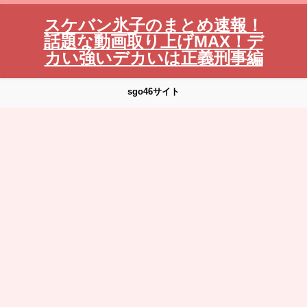
スケバン氷子のまとめ速報！
話題な動画取り上げMAX！デ
カい強いデカいは正義刑事編
sgo46サイト