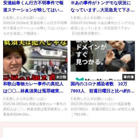
安達結希くん行方不明事件で報
※あの事件がトンデモな状況に
道ステーションが映してはいけ
なっています...大至急見て下さい
ないものを放送して物議を醸
【小比類巻文隆/行方不明】
1:名無しさん＠お腹いっぱい
1:名無しさん＠お腹いっぱい
2026.04.15(Wed) 安達結希くん行方不明事
2026.07.01(Wed) ※あの事件がトンデモな
す！ #安達結希 #行方不明 #事件
件で報道ステーションが映してはいけない
状況になっています...大至急見て下さい
ものを放送して物議を...
【小比類巻文隆/行...
未分類
事件簿
和歌山毒物カレー事件の真犯人
国内のコロナ感染者数 10万
は〇〇…林眞須美は冤罪確実
7803人 前週日曜日と比べ約5万
か…大量無差別⚪︎人事件の真相と
人減｜TBS NEWS DIG
1:名無しさん＠お腹いっぱい
1:名無しさん＠お腹いっぱい
2025.06.29(Sun) 和歌山毒物カレー事件の
2022.09.05(Mon) 国内のコロナ感染者数
は？
真犯人は〇〇…林眞須美は冤罪確実か…大
10万7803人 前週日曜日と比べ約5万人減
量無差別&#x26a...
｜TBS NE...