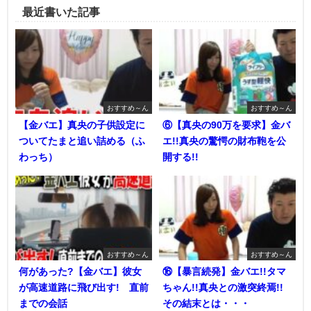
最近書いた記事
おすすめ～ん
おすすめ～ん
【金バエ】真央の子供設定に
⑥【真央の90万を要求】金バ
ついてたまと追い詰める（ふ
エ!!真央の驚愕の財布鞄を公
わっち）
開する!!
おすすめ～ん
おすすめ～ん
何があった?【金バエ】彼女
⑯【暴言続発】金バエ!!タマ
が高速道路に飛び出す! 直前
ちゃん!!真央との激突終焉!!
までの会話
その結末とは・・・