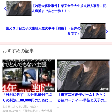
【凶悪未解決事件】柴又女子大生放火殺人事件～犯
人逮捕まであと一歩！！～
柴又３丁目女子大生殺人放火事件【前編】（音声の
みです）
おすすめの記事
未分類
事件簿
「極刑に処す」大分地裁44年ぶ
【東方二次創作ゲーム】みらく
りの判決…88,000円のために人
る超パーティー-早苗と天子の幻
生終了
想迷宮- Plus.G クライマーズ・
1:名無しさん＠お腹いっぱい
...
2025.02.07(Fri) 「極刑に処す」大分地裁
ハイ part8