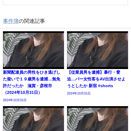
事件簿
の関連記事
新聞配達員の男性をひき逃げし
【従業員男を逮捕】暴行・脅
た疑いで１９歳男を逮捕…無免
迫…バー女性客をAV出演させよ
許だったか 滋賀・彦根市
うとしたか 新宿 #shorts
（2024年10月31日）
2024年10月31日
2024年10月31日