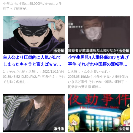
44年ぶりの判決…88,000円のために人生
終了って動画が...
未分類
未分類
主人公より圧倒的に人気が出て
小学生男児4人重軽傷のひき逃げ
しまったキャラと言えばｗｗｗ
事件 それぞれ中国籍の運転手・
ｗｗ
同乗者の男逮捕 運転手は飲酒運
1 ：それでも動く名無し ：2022/11/11(金)
1:名無しさん＠お腹いっぱい
02:39:48.52 ID:5JcPk2zFr 五条悟 2 ：それ
2025.05.19(Mon) 小学生男児4人重軽傷の
転、同乗者は飲酒運転したと知
でも動く名無し ...
ひき逃げ事件 それぞれ中国籍の運転手・
り同乗か 埼玉・三郷市｜TBS
同乗者の男逮捕 運転...
NEWS DIG
事件簿
未分類