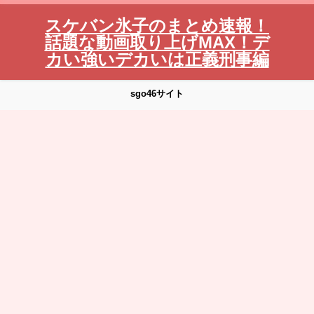
スケバン氷子のまとめ速報！
話題な動画取り上げMAX！デ
カい強いデカいは正義刑事編
sgo46サイト