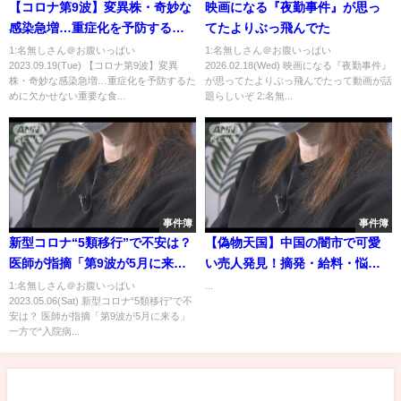
【コロナ第9波】変異株・奇妙な
映画になる『夜勤事件』が思っ
感染急増…重症化を予防するた
てたよりぶっ飛んでた
めに欠かせない重要な食事・習
1:名無しさん＠お腹いっぱい
1:名無しさん＠お腹いっぱい
2023.09.19(Tue) 【コロナ第9波】変異
2026.02.18(Wed) 映画になる『夜勤事件』
慣とは
株・奇妙な感染急増…重症化を予防するた
が思ってたよりぶっ飛んでたって動画が話
めに欠かせない重要な食...
題らしいぞ 2:名無...
事件簿
事件簿
新型コロナ“5類移行”で不安は？
【偽物天国】中国の闇市で可愛
医師が指摘「第9波が5月に来
い売人発見！摘発・給料・悩み
る」一方で“入院病床空けてお
など全て聞いてたら、ガチ恋し
1:名無しさん＠お腹いっぱい
...
2023.05.06(Sat) 新型コロナ“5類移行”で不
く”病院への補償は半額に 専門病
てしまいました。【上海コピー
安は？ 医師が指摘「第9波が5月に来る」
床は激変か【チャント！大石邦
モール】
一方で“入院病...
彦が聞く】