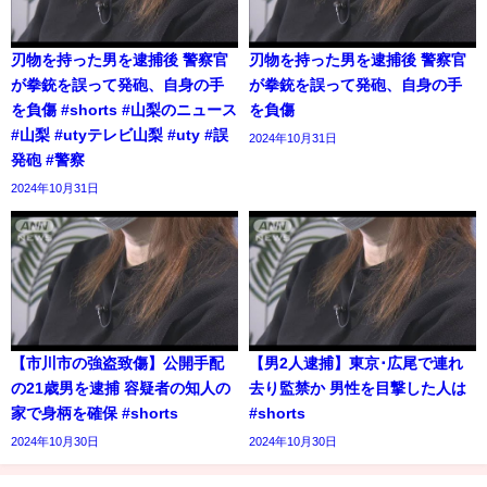
刃物を持った男を逮捕後 警察官
刃物を持った男を逮捕後 警察官
が拳銃を誤って発砲、自身の手
が拳銃を誤って発砲、自身の手
を負傷 #shorts #山梨のニュース
を負傷
#山梨 #utyテレビ山梨 #uty #誤
2024年10月31日
発砲 #警察
2024年10月31日
【市川市の強盗致傷】公開手配
【男2人逮捕】東京･広尾で連れ
の21歳男を逮捕 容疑者の知人の
去り監禁か 男性を目撃した人は
家で身柄を確保 #shorts
#shorts
2024年10月30日
2024年10月30日