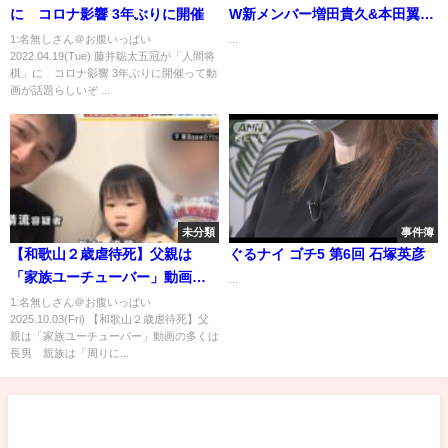
に コロナ影響 3年ぶりに開催
W新メンバー増田貴久&本田翼初
登場!ブレイク間近芸人も続々SP
1:名無しさん＠お腹いっぱい
...
2022.04.19(Tue) 藤井聡太五冠が「人間将
棋」に コロナ影響 3年ぶりに開催って動
画が話題らしいぞ ...
未分類
事件簿
【和歌山２歳虐待死】父親は
ぐるナイ ゴチ5 第6回 石塚英彦
「家族ユーチューバー」動画の
...
多くは長男 親族は「周りに身
1:名無しさん＠お腹いっぱい
2025.10.03(Fri) 【和歌山２歳虐待死】父
内がいてる、苦しかったら相談
親は「家族ユーチューバー」動画の多くは
してほしかった」（2025年10月
長男 親族は「周りに...
1日）