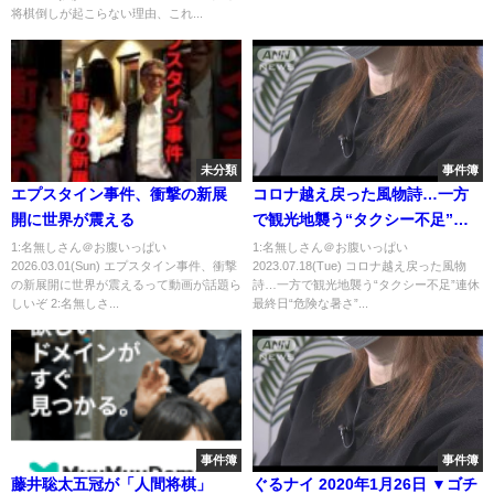
将棋倒しが起こらない理由、これ...
未分類
事件簿
エプスタイン事件、衝撃の新展
コロナ越え戻った風物詩…一方
開に世界が震える
で観光地襲う“タクシー不足”連
休最終日“危険な暑さ”(2023年7
1:名無しさん＠お腹いっぱい
1:名無しさん＠お腹いっぱい
2026.03.01(Sun) エプスタイン事件、衝撃
2023.07.18(Tue) コロナ越え戻った風物
月17日)
の新展開に世界が震えるって動画が話題ら
詩…一方で観光地襲う“タクシー不足”連休
しいぞ 2:名無しさ...
最終日“危険な暑さ”...
事件簿
事件簿
藤井聡太五冠が「人間将棋」
ぐるナイ 2020年1月26日 ▼ゴチ