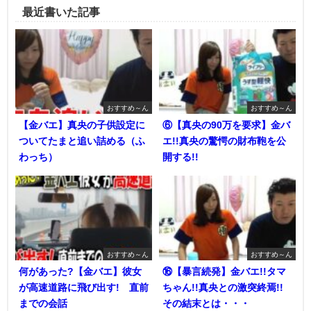
最近書いた記事
おすすめ～ん
おすすめ～ん
【金バエ】真央の子供設定に
⑥【真央の90万を要求】金バ
ついてたまと追い詰める（ふ
エ!!真央の驚愕の財布鞄を公
わっち）
開する!!
おすすめ～ん
おすすめ～ん
何があった?【金バエ】彼女
⑯【暴言続発】金バエ!!タマ
が高速道路に飛び出す! 直前
ちゃん!!真央との激突終焉!!
までの会話
その結末とは・・・