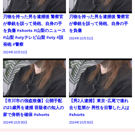
刃物を持った男を逮捕後 警察官
刃物を持った男を逮捕後 警察官
が拳銃を誤って発砲、自身の手
が拳銃を誤って発砲、自身の手
を負傷 #shorts #山梨のニュース
を負傷
#山梨 #utyテレビ山梨 #uty #誤
2024年10月31日
発砲 #警察
2024年10月31日
【市川市の強盗致傷】公開手配
【男2人逮捕】東京･広尾で連れ
の21歳男を逮捕 容疑者の知人の
去り監禁か 男性を目撃した人は
家で身柄を確保 #shorts
#shorts
2024年10月30日
2024年10月30日