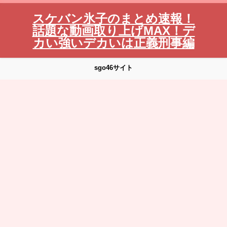
スケバン氷子のまとめ速報！
話題な動画取り上げMAX！デ
カい強いデカいは正義刑事編
sgo46サイト