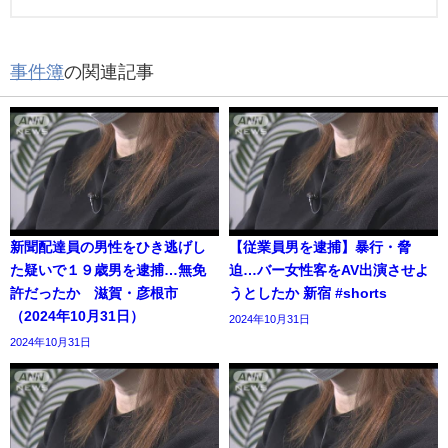
事件簿
の関連記事
新聞配達員の男性をひき逃げし
【従業員男を逮捕】暴行・脅
た疑いで１９歳男を逮捕…無免
迫…バー女性客をAV出演させよ
許だったか 滋賀・彦根市
うとしたか 新宿 #shorts
（2024年10月31日）
2024年10月31日
2024年10月31日