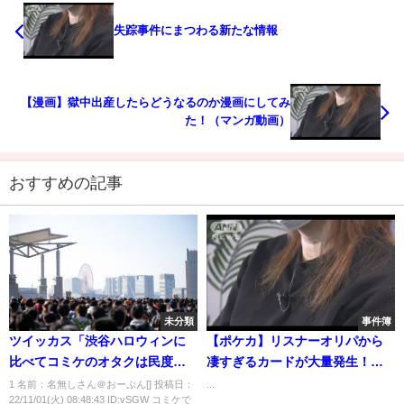
失踪事件にまつわる新たな情報
【漫画】獄中出産したらどうなるのか漫画にしてみ
た！（マンガ動画）
おすすめの記事
未分類
事件簿
ツイッカス「渋谷ハロウィンに
【ポケカ】リスナーオリパから
比べてコミケのオタクは民度が
凄すぎるカードが大量発生！！
高いっ！」
【差し入れ開封動画】
1 名前：名無しさん＠おーぷん[] 投稿日：
...
22/11/01(火) 08:48:43 ID:vSGW コミケで