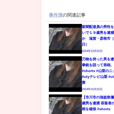
事件簿
の関連記事
新聞配達員の男性
いで１９歳男を逮
か 滋賀・彦根市（2
日）
2024年10月31日
刃物を持った男を逮
拳銃を誤って発砲
#shorts #山梨の
#utyテレビ山梨 #u
察
2024年10月31日
【市川市の強盗致傷
歳男を逮捕 容疑者
柄を確保 #shorts