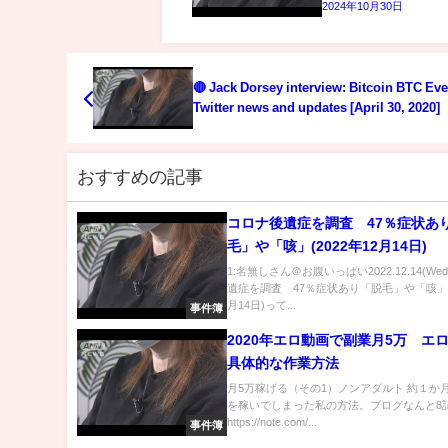
2024年10月30日
🔴 Jack Dorsey interview: Bitcoin BTC Eve
Twitter news and updates [April 30, 2020]
おすすめの記事
コロナ後遺症を調査 47％症状あ
毛」や「咳」(2022年12月14日)
1:名無しさん＠お腹いっぱい2022.12.14(We
遺症を調査 47％症状あり「脱毛」や「咳」(2
月14日)って...
事件簿
2020年エロ動画で副業月5万 エ
具体的な作業方法
月5万稼げる（その1）ノンアダルト 約１か
を稼いでしまった私の方法。ブログなんと8
https://note.com/...
事件簿