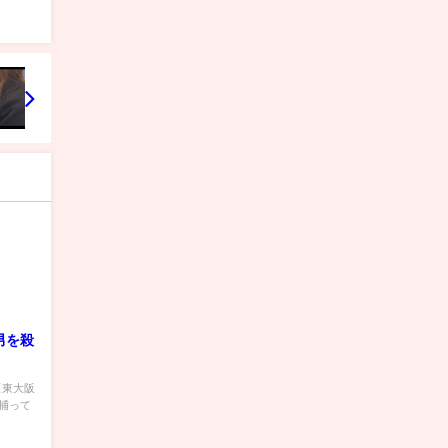
男を殺
 【東大阪
捕って