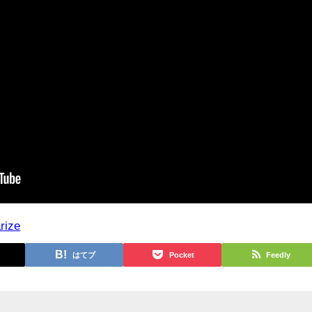
rize
はてブ
Pocket
Feedly