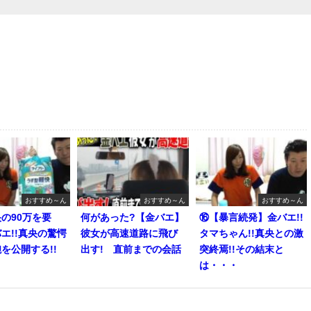
おすすめ～ん
おすすめ～ん
おすすめ～ん
の90万を要
何があった?【金バエ】
⑯【暴言続発】金バエ!!
エ!!真央の驚愕
彼女が高速道路に飛び
タマちゃん!!真央との激
を公開する!!
出す! 直前までの会話
突終焉!!その結末と
は・・・