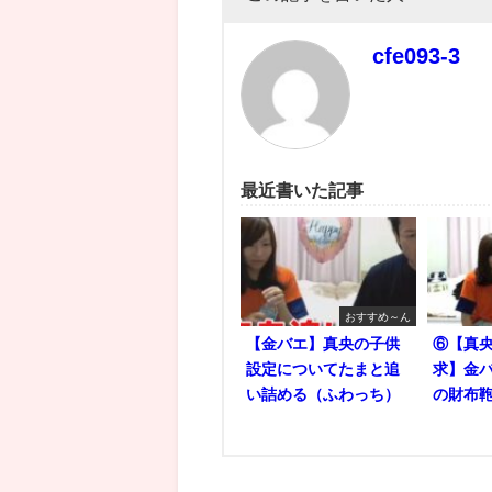
cfe093-3
最近書いた記事
おすすめ～ん
【金バエ】真央の子供
⑥【真央
設定についてたまと追
求】金バ
い詰める（ふわっち）
の財布鞄