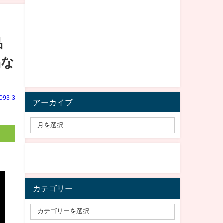
品
品な
e093-3
アーカイブ
カテゴリー