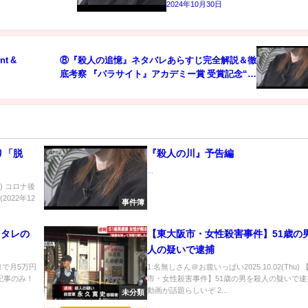
2024年10月30日
nt &
⑧『殺人の追憶』ネタバレあらすじ完全解説＆徹
底考察 『パラサイト』アカデミー賞 受賞記念“ポ
ン・ジュノ監督”特集①【映画紹介YouTubeラジオ
/ 黒猫シネマ夜話🌙#08】
り「脱
『殺人の川』予告編
...
d) コロナ後
022年12
事件簿
ロタレの
【東大阪市・女性殺害事件】51歳の
人の疑いで逮捕
月で月5万円
1:名無しさん＠お腹いっぱい2025.10.02(Thu)
記事のみ！
市・女性殺害事件】51歳の男を殺人の疑いで逮
動画が話題らしいぞ 2...
未分類