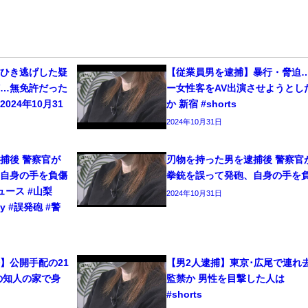
をひき逃げした疑
【従業員男を逮捕】暴行・脅迫
捕…無免許だった
ー女性客をAV出演させようとし
024年10月31
か 新宿 #shorts
2024年10月31日
捕後 警察官が
刃物を持った男を逮捕後 警察官
、自身の手を負傷
拳銃を誤って発砲、自身の手を
ニュース #山梨
2024年10月31日
ty #誤発砲 #警
】公開手配の21
【男2人逮捕】東京･広尾で連れ
の知人の家で身
監禁か 男性を目撃した人は
#shorts