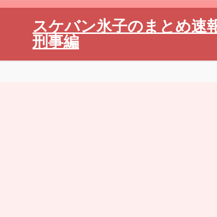
スケバン氷子のまとめ速
刑事編