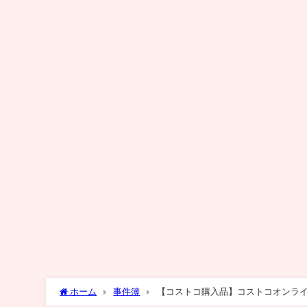
ホーム
事件簿
【コストコ購入品】コストコオンラ
品など