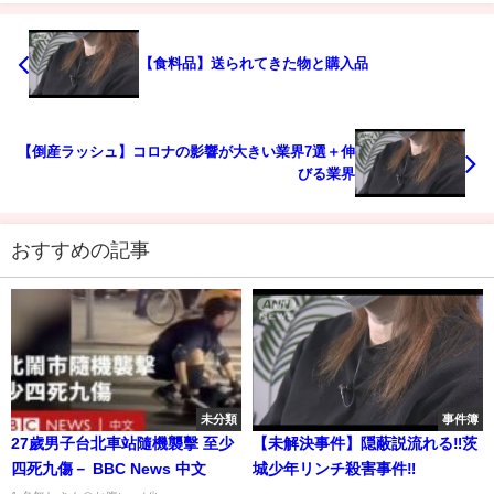
【食料品】送られてきた物と購入品
【倒産ラッシュ】コロナの影響が大きい業界7選＋伸
びる業界
おすすめの記事
未分類
事件簿
27歲男子台北車站隨機襲擊 至少
【未解決事件】隠蔽説流れる‼茨
四死九傷－ BBC News 中文
城少年リンチ殺害事件‼