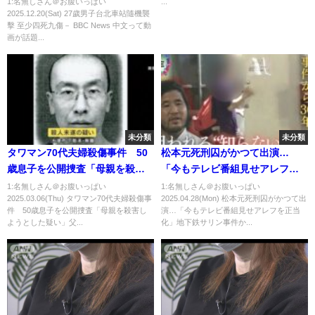
1:名無しさん＠お腹いっぱい
...
2025.12.20(Sat) 27歲男子台北車站隨機襲
擊 至少四死九傷－ BBC News 中文って動
画が話題...
未分類
未分類
タワマン70代夫婦殺傷事件 50
松本元死刑囚がかつて出演…
歳息子を公開捜査「母親を殺害
「今もテレビ番組見せアレフを
しようとした疑い」父親の死に
正当化」地下鉄サリン事件から
1:名無しさん＠お腹いっぱい
1:名無しさん＠お腹いっぱい
2025.03.06(Thu) タワマン70代夫婦殺傷事
2025.04.28(Mon) 松本元死刑囚がかつて出
も関連か (2025/03/06 18:05)
30年 進む風化と勧誘
件 50歳息子を公開捜査「母親を殺害し
演…「今もテレビ番組見せアレフを正当
ようとした疑い」父...
化」地下鉄サリン事件か...