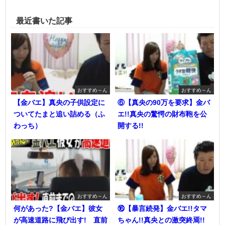
最近書いた記事
おすすめ～ん
おすすめ～ん
【金バエ】真央の子供設定に
⑥【真央の90万を要求】金バ
ついてたまと追い詰める（ふ
エ!!真央の驚愕の財布鞄を公
わっち）
開する!!
おすすめ～ん
おすすめ～ん
何があった?【金バエ】彼女
⑯【暴言続発】金バエ!!タマ
が高速道路に飛び出す! 直前
ちゃん!!真央との激突終焉!!