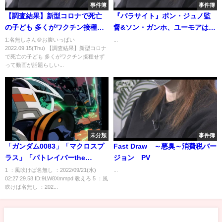
事件簿
事件簿
【調査結果】新型コロナで死亡
『パラサイト』ポン・ジュノ監
の子ども 多くがワクチン接種せ
督&ソン・ガンホ、ユーモアは本
ず
能から生まれる 映画『パラサイ
1:名無しさん＠お腹いっぱい
...
2022.09.15(Thu) 【調査結果】新型コロナ
ト 半地下の家族』インタビュ
で死亡の子ども 多くがワクチン接種せず
ー
って動画が話題らしい...
未分類
事件簿
「ガンダム0083」「マクロスプ
Fast Draw ～悪臭～消費税バー
ラス」「パトレイバーthe
ジョン PV
Movie」←こういうアニメ教えろ
1 ：風吹けば名無し ：2022/09/21(水)
...
02:27:29.58 ID:9LW8Xmmpd 教えろ 5 ：風
吹けば名無し ：202...