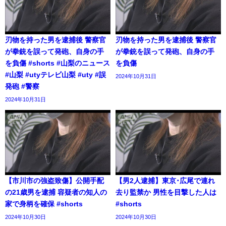
刃物を持った男を逮捕後 警察官
刃物を持った男を逮捕後 警察官
が拳銃を誤って発砲、自身の手
が拳銃を誤って発砲、自身の手
を負傷 #shorts #山梨のニュース
を負傷
#山梨 #utyテレビ山梨 #uty #誤
2024年10月31日
発砲 #警察
2024年10月31日
【市川市の強盗致傷】公開手配
【男2人逮捕】東京･広尾で連れ
の21歳男を逮捕 容疑者の知人の
去り監禁か 男性を目撃した人は
家で身柄を確保 #shorts
#shorts
2024年10月30日
2024年10月30日