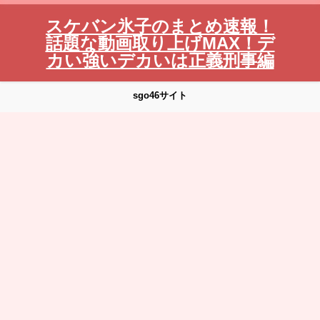
スケバン氷子のまとめ速報！
話題な動画取り上げMAX！デ
カい強いデカいは正義刑事編
sgo46サイト