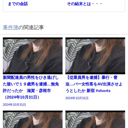
までの会話
その結末とは・・・
事件簿
の関連記事
新聞配達員の男性をひき逃げし
【従業員男を逮捕】暴行・脅
た疑いで１９歳男を逮捕…無免
迫…バー女性客をAV出演させよ
許だったか 滋賀・彦根市
うとしたか 新宿 #shorts
（2024年10月31日）
2024年10月31日
2024年10月31日