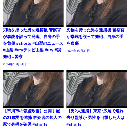
刃物を持った男を逮捕後 警察官
刃物を持った男を逮捕後 警察官
が拳銃を誤って発砲、自身の手
が拳銃を誤って発砲、自身の手
を負傷 #shorts #山梨のニュース
を負傷
#山梨 #utyテレビ山梨 #uty #誤
2024年10月31日
発砲 #警察
2024年10月31日
【市川市の強盗致傷】公開手配
【男2人逮捕】東京･広尾で連れ
の21歳男を逮捕 容疑者の知人の
去り監禁か 男性を目撃した人は
家で身柄を確保 #shorts
#shorts