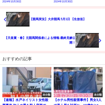
2024年10月30日
2024年10月30日
【競馬実況】大井競馬 5月1日 【生放送】
【天皇賞・春】元競馬関係者による情報-最終見解公
開！
おすすめの記事
未分類
未分類
【速報】水戸ネイリスト女性殺
【ホテル男性殺害事件】男女3人