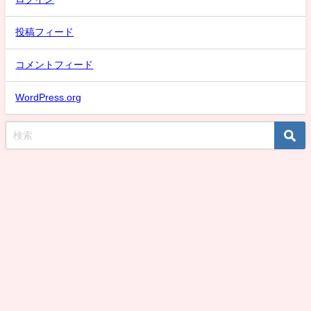
投稿フィード
コメントフィード
WordPress.org
スケバン氷子のまとめ速報！話題な動画取り上げMAX！デカい強いデカいは
正義刑事編 All Rights Reserved.