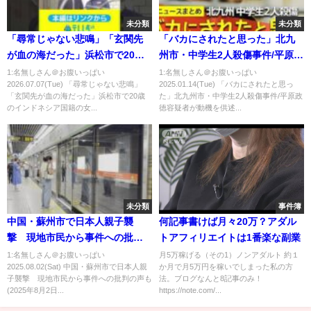
未分類
未分類
「尋常じゃない悲鳴」「玄関先
「バカにされたと思った」北九
が血の海だった」浜松市で20歳
州市・中学生2人殺傷事件/平原政
のインドネシア国籍の女性が刺
徳容疑者が動機を供述/殺人容疑
1:名無しさん＠お腹いっぱい
1:名無しさん＠お腹いっぱい
2026.07.07(Tue) 「尋常じゃない悲鳴」
2025.01.14(Tue) 「バカにされたと思っ
され死亡 犯行直後に部屋から
は否認/自宅と車から数十本の刃
「玄関先が血の海だった」浜松市で20歳
た」北九州市・中学生2人殺傷事件/平原政
出てきた小柄な人物 近くの東
物押収 など（関連ニュースまと
のインドネシア国籍の女...
徳容疑者が動機を供述...
海道線に飛び込み死亡か 殺人
め）
事件として捜査 静岡・浜松市
未分類
事件簿
中国・蘇州市で日本人親子襲
何記事書けば月々20万？アダル
撃 現地市民から事件への批判
トアフィリエイトは1番楽な副業
の声も(2025年8月2日)
1:名無しさん＠お腹いっぱい
月5万稼げる（その1）ノンアダルト 約１
2025.08.02(Sat) 中国・蘇州市で日本人親
か月で月5万円を稼いでしまった私の方
子襲撃 現地市民から事件への批判の声も
法。ブログなんと8記事のみ！
(2025年8月2日...
https://note.com/...