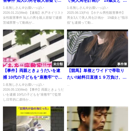
害事件 知人の男を殺人容疑で逮
で美人局を計画か 19歳女と“指
捕 茨城県警
示役”も逮捕
1:名無しさん＠お腹いっぱい
1:名無しさん＠お腹いっぱい
2026.01.21(Wed) 【速報】水戸ネイリスト
2025.06.13(Fri) 【ホテル男性殺害事件】
女性殺害事件 知人の男を殺人容疑で逮捕
男女3人で美人局を計画か 19歳女と“指示
茨城県警って動画が...
役”も逮捕って動...
未分類
事件簿
【事件】両親ときょうだいを逮
【競馬】単複とワイドで帯取り
捕 10代の子どもを“座敷牢”で監
たい‼️給料日直後１９万負け、真
禁し日常的に虐待か 警視庁
の生活費を賭けた闘いが今始ま
1:名無しさん＠お腹いっぱい
...
2026.05.13(Wed) 【事件】両親ときょうだ
る‼️（第３話）
いを逮捕 10代の子どもを“座敷牢”で監禁
し日常的に虐待か...