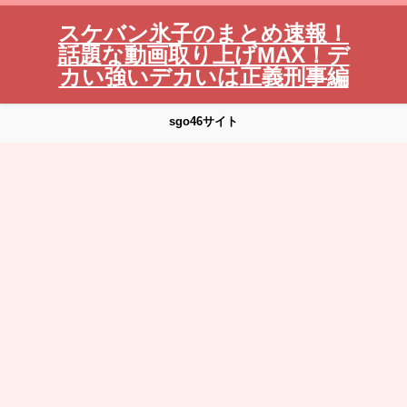
スケバン氷子のまとめ速報！
話題な動画取り上げMAX！デ
カい強いデカいは正義刑事編
sgo46サイト