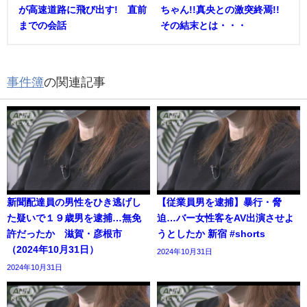
が高速道路に飛び出す! 直前
ちゃん!!真央との激突終焉!!
までの会話
その結末とは・・・
事件簿
の関連記事
新聞配達員の男性をひき逃げし
【従業員男を逮捕】暴行・脅
た疑いで１９歳男を逮捕…無免
迫…バー女性客をAV出演させよ
許だったか 滋賀・彦根市
うとしたか 新宿 #shorts
（2024年10月31日）
2024年10月31日
2024年10月31日