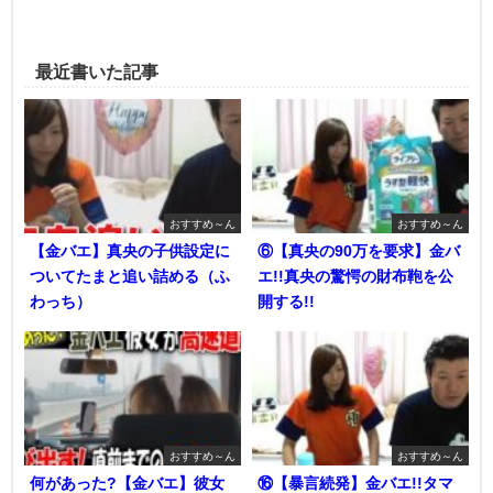
最近書いた記事
おすすめ～ん
おすすめ～ん
【金バエ】真央の子供設定に
⑥【真央の90万を要求】金バ
ついてたまと追い詰める（ふ
エ!!真央の驚愕の財布鞄を公
わっち）
開する!!
おすすめ～ん
おすすめ～ん
何があった?【金バエ】彼女
⑯【暴言続発】金バエ!!タマ