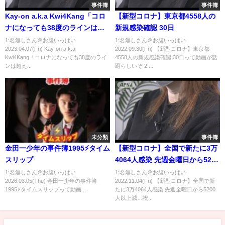
事件簿
事件簿
Kay-on a.k.a Kwi4Kang「コロ
【新型コロナ】東京都4558人の
ナになっても38度のラインは超
新規感染確認 30日
えれない」 | ラップスタア誕生
1:名無しさん＠お腹いっぱい
1:名無しさん＠お腹いっぱい
2023.04.07(Fri) Kay-on a.k.a
2022.09.30(Fri) 【新型コロナ】東京都
HOOD STAGE 新曲披露🎤 / フル
Kwi4Kang「コロナになっても38度のライ
4558人の新規感染確認 30日って動画が話
verはABEMAで公開中！
ンは超え...
題らしいぞ 2:...
未分類
事件簿
金田一少年の事件簿1995⚡️タイム
【新型コロナ】全国で新たに3万
スリップ
4064人感染 先週金曜日から5200
人以上減…祝日影響か
1:名無しさん＠お腹いっぱい
1:名無しさん＠お腹いっぱい
2026.03.05(Thu) 金田一少年の事件簿
2022.11.04(Fri) 【新型コロナ】全国で新
1995⚡️タイムスリップって動画...
たに3万4064人感染 先週金曜日から5200
人以上減…祝...