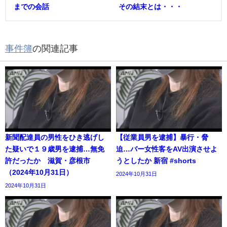
までの会話
その結末とは・・・
事件簿
の関連記事
新聞配達員の男性をひき逃げし
【従業員男を逮捕】暴行・脅
た疑いで１９歳男を逮捕…無免
迫…バー女性客をAV出演させよ
許だったか 滋賀・彦根市
うとしたか 新宿 #shorts
（2024年10月31日）
2024年10月31日
2024年10月31日