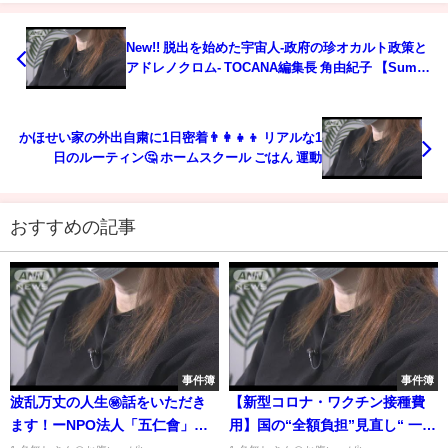
New!! 脱出を始めた宇宙人-政府の珍オカルト政策と
アドレノクロム- TOCANA編集長 角由紀子 【Sumi's
Thursday - TOCANA × Dave Fromm -】
かほせい家の外出自粛に1日密着👨‍👩‍👧‍👦 リアルな1
日のルーティン🤔 ホームスクール ごはん 運動
おすすめの記事
事件簿
事件簿
波乱万丈の人生㊙話をいただき
【新型コロナ・ワクチン接種費
ます！ーNPO法人「五仁會」代
用】国の“全額負担”見直し“ 一部
表 竹垣悟 の【極メシ】
自己負担”議論へ