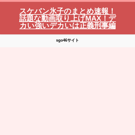
スケバン氷子のまとめ速報！
話題な動画取り上げMAX！デ
カい強いデカいは正義刑事編
sgo46サイト