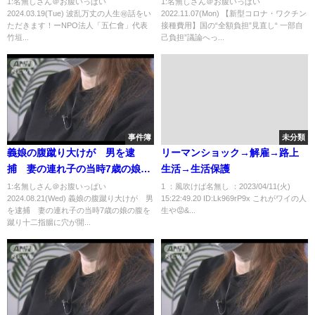
1:名無しさん＠お腹いっぱい
1:名無しさん＠お腹いっぱい
2024.03.19(Tue) 波乱万丈の人生㊙話をい
2022.11.07(Mon) 【新型コロナ・ワクチン
ただきます！ーNPO法人「五仁會」代表
接種費用】国の“全額負担”見直し“ 一部自
竹垣...
己負担”議論へっ...
事件簿
未分類
義娘の腹蹴り大けが 男を逮
リーマンショック→解雇→路上
捕 妻の連れ子の当時7歳の娘の
生活→生活保護
腹を蹴り十二指腸に穴が開く内
1:名無しさん＠お腹いっぱい
1 ：風吹けば名無し ：2023/04/11(火)
2024.08.21(Wed) 義娘の腹蹴り大けが 男
15:22:49.20 ID:Lk969rP9x これがワイの人
臓損傷など約1ヵ月の大けがを負
を逮捕 妻の連れ子の当時7歳の娘の腹を
生や😡&...
わせる 和歌山市
蹴り十二指腸に穴が開...