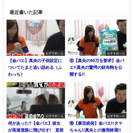
最近書いた記事
おすすめ～ん
おすすめ～ん
【金バエ】真央の子供設定に
⑥【真央の90万を要求】金バ
ついてたまと追い詰める（ふ
エ!!真央の驚愕の財布鞄を公
わっち）
開する!!
おすすめ～ん
おすすめ～ん
何があった?【金バエ】彼女
⑯【暴言続発】金バエ!!タマ
が高速道路に飛び出す! 直前
ちゃん!!真央との激突終焉!!