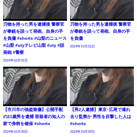
刃物を持った男を逮捕後 警察官
刃物を持った男を逮捕後 警察官
が拳銃を誤って発砲、自身の手
が拳銃を誤って発砲、自身の手
を負傷 #shorts #山梨のニュース
を負傷
#山梨 #utyテレビ山梨 #uty #誤
2024年10月31日
発砲 #警察
2024年10月31日
【市川市の強盗致傷】公開手配
【男2人逮捕】東京･広尾で連れ
の21歳男を逮捕 容疑者の知人の
去り監禁か 男性を目撃した人は
家で身柄を確保 #shorts
#shorts
2024年10月30日
2024年10月30日