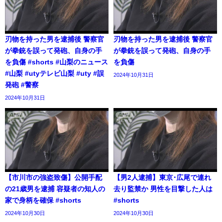
刃物を持った男を逮捕後 警察官
刃物を持った男を逮捕後 警察官
が拳銃を誤って発砲、自身の手
が拳銃を誤って発砲、自身の手
を負傷 #shorts #山梨のニュース
を負傷
#山梨 #utyテレビ山梨 #uty #誤
2024年10月31日
発砲 #警察
2024年10月31日
【市川市の強盗致傷】公開手配
【男2人逮捕】東京･広尾で連れ
の21歳男を逮捕 容疑者の知人の
去り監禁か 男性を目撃した人は
家で身柄を確保 #shorts
#shorts
2024年10月30日
2024年10月30日