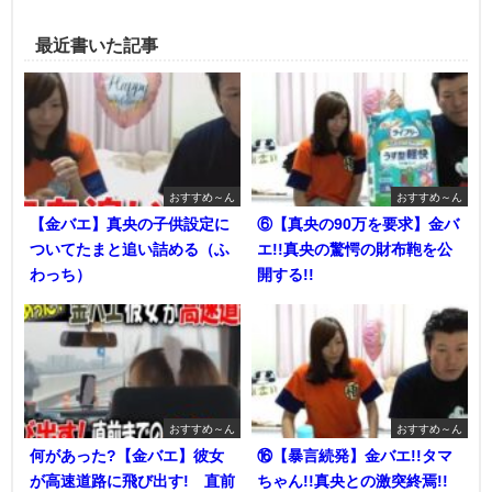
最近書いた記事
おすすめ～ん
おすすめ～ん
【金バエ】真央の子供設定に
⑥【真央の90万を要求】金バ
ついてたまと追い詰める（ふ
エ!!真央の驚愕の財布鞄を公
わっち）
開する!!
おすすめ～ん
おすすめ～ん
何があった?【金バエ】彼女
⑯【暴言続発】金バエ!!タマ
が高速道路に飛び出す! 直前
ちゃん!!真央との激突終焉!!