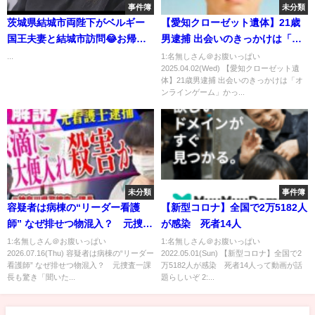
事件簿
未分類
茨城県結城市両陛下がベルギー
【愛知クローゼット遺体】21歳
国王夫妻と結城市訪問😂お帰り
男逮捕 出会いのきっかけは「オ
です。
ンラインゲーム」か
...
1:名無しさん＠お腹いっぱい
2025.04.02(Wed) 【愛知クローゼット遺
体】21歳男逮捕 出会いのきっかけは「オ
ンラインゲーム」かっ...
未分類
事件簿
容疑者は病棟の“リーダー看護
【新型コロナ】全国で2万5182人
師” なぜ排せつ物混入？ 元捜査
が感染 死者14人
一課長も驚き「聞いたことない
1:名無しさん＠お腹いっぱい
1:名無しさん＠お腹いっぱい
2026.07.16(Thu) 容疑者は病棟の“リーダー
2022.05.01(Sun) 【新型コロナ】全国で2
事件」 医師「少量でも『敗血
看護師” なぜ排せつ物混入？ 元捜査一課
万5182人が感染 死者14人って動画が話
症』に…死に至る恐れあり」
長も驚き「聞いた...
題らしいぞ 2:...
千葉・柏市｜旬感LIVE とれたて
っ!〈カンテレ〉