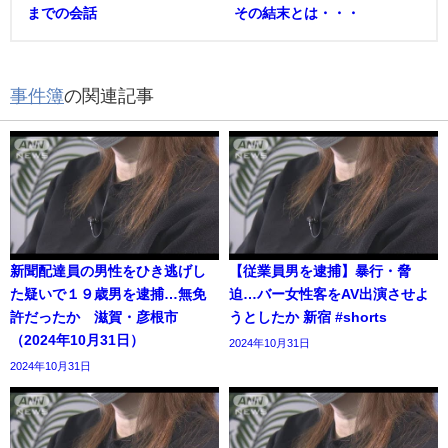
までの会話
その結末とは・・・
事件簿
の関連記事
新聞配達員の男性をひき逃げし
【従業員男を逮捕】暴行・脅
た疑いで１９歳男を逮捕…無免
迫…バー女性客をAV出演させよ
許だったか 滋賀・彦根市
うとしたか 新宿 #shorts
（2024年10月31日）
2024年10月31日
2024年10月31日