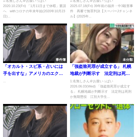
1:名無しさん＠お腹いっぱい
1:名無しさん＠お腹いっぱい
2020.10.23(Fri) 「1月11日まで休暇」要請
2025.07.18(Fri) 39年前の福井・中3殺害事
へ withコロナの年末年始(2020年10月23
件 再審で無罪判決【スーパーJチャンネ
日)...
ル】(2025年...
事件簿
未分類
「オカルト・スピ系・占いには
「強盗致死罪が成立する」 札幌
手を出すな」アメリカのエクソ
地裁が判断示す 法定刑は死刑
シストが警告、ゲイリー・トー
か無期懲役 江別大学生暴行死
...
1:名無しさん＠お腹いっぱい
2026.06.03(Wed) 「強盗致死罪が成立す
マス神父インタビュー（未編集
事件
る」 札幌地裁が判断示す 法定刑は死刑
版）
か無期懲役 江別大学生...