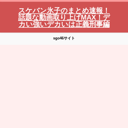
スケバン氷子のまとめ速報！
話題な動画取り上げMAX！デ
カい強いデカいは正義刑事編
sgo46サイト