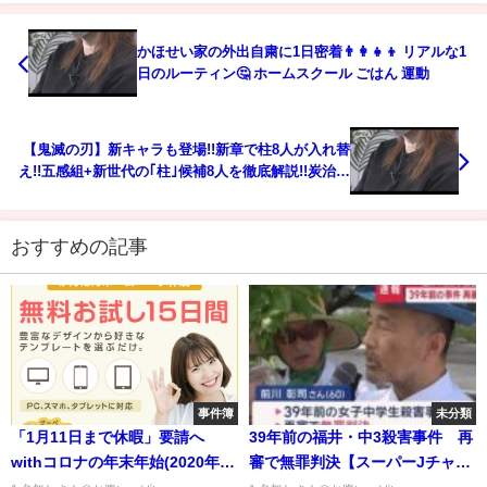
かほせい家の外出自粛に1日密着👨‍👩‍👧‍👦 リアルな1
日のルーティン🤔 ホームスクール ごはん 運動
【鬼滅の刃】新キャラも登場!!新章で柱8人が入れ替
え!!五感組+新世代の｢柱｣候補8人を徹底解説!!炭治郎
はやはり"日柱"か【変柱が204話で遂に...】【きめつ
のやいば】※ネタバレ注意
おすすめの記事
事件簿
未分類
「1月11日まで休暇」要請へ
39年前の福井・中3殺害事件 再
withコロナの年末年始(2020年10
審で無罪判決【スーパーJチャン
月23日)
ネル】(2025年7月18日)