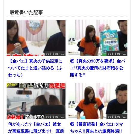
最近書いた記事
おすすめ～ん
おすすめ～ん
【金バエ】真央の子供設定に
⑥【真央の90万を要求】金バ
ついてたまと追い詰める（ふ
エ!!真央の驚愕の財布鞄を公
わっち）
開する!!
おすすめ～ん
おすすめ～ん
何があった?【金バエ】彼女
⑯【暴言続発】金バエ!!タマ
が高速道路に飛び出す! 直前
ちゃん!!真央との激突終焉!!