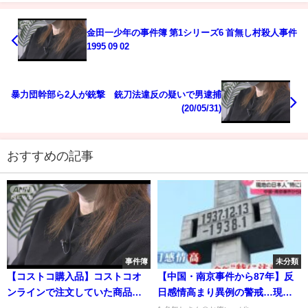
金田一少年の事件簿 第1シリーズ6 首無し村殺人事件
1995 09 02
暴力団幹部ら2人が銃撃 銃刀法違反の疑いで男逮捕
(20/05/31)
おすすめの記事
事件簿
未分類
【コストコ購入品】コストコオ
【中国・南京事件から87年】反
ンラインで注文していた商品が
日感情高まり異例の警戒…現地
届いたよ！パート２！オンライ
の日本人｢外出る時は中国語で｣