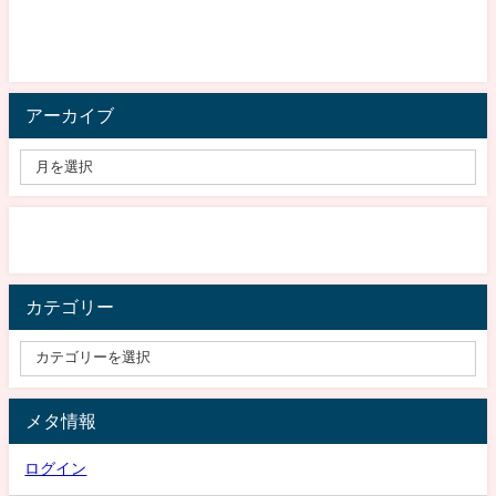
アーカイブ
カテゴリー
メタ情報
ログイン