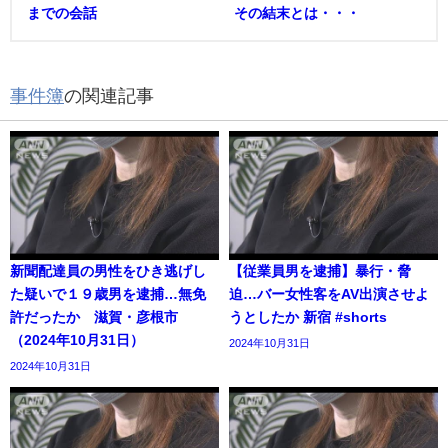
までの会話
その結末とは・・・
事件簿
の関連記事
新聞配達員の男性をひき逃げし
【従業員男を逮捕】暴行・脅
た疑いで１９歳男を逮捕…無免
迫…バー女性客をAV出演させよ
許だったか 滋賀・彦根市
うとしたか 新宿 #shorts
（2024年10月31日）
2024年10月31日
2024年10月31日