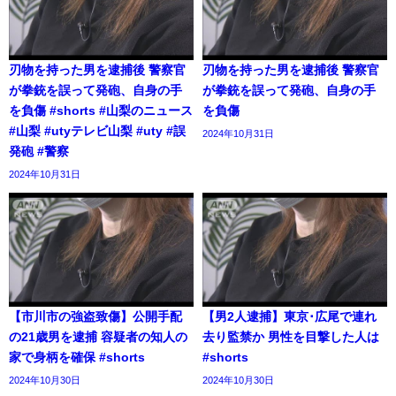
刃物を持った男を逮捕後 警察官
刃物を持った男を逮捕後 警察官
が拳銃を誤って発砲、自身の手
が拳銃を誤って発砲、自身の手
を負傷 #shorts #山梨のニュース
を負傷
#山梨 #utyテレビ山梨 #uty #誤
2024年10月31日
発砲 #警察
2024年10月31日
【市川市の強盗致傷】公開手配
【男2人逮捕】東京･広尾で連れ
の21歳男を逮捕 容疑者の知人の
去り監禁か 男性を目撃した人は
家で身柄を確保 #shorts
#shorts
2024年10月30日
2024年10月30日