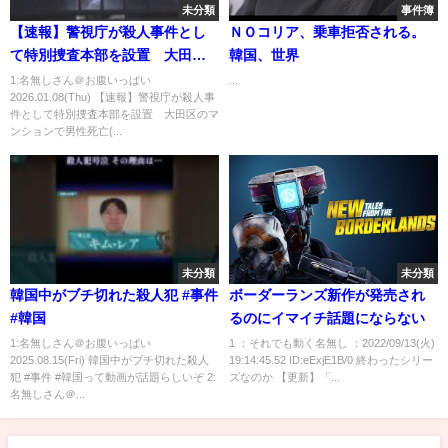
未分類
事件簿
【速報】警視庁が殺人事件とし
ＮＯコリア、乗車拒否される。
て特別捜査本部を設置 大田区
韓国、世界
のマンションで男性死亡(2026年
1:名無しさん＠お腹いっぱい
...
2026.01.08(Thu) 【速報】警視庁が殺人事
1月8日)
件として特別捜査本部を設置 大田区のマ
ンションで男性死亡(...
未分類
未分類
韓国中がブチ切れた殺人犯 #事件
ボーダーランズ新作が発売され
#韓国
るのにイマイチ話題にならない
1:名無しさん＠お腹いっぱい
1 ：それでも動く名無し ：2022/09/13(火)
2025.08.15(Fri) 韓国中がブチ切れた殺人
19:14:45.52 ID:eExjE1B/0 終わったシリー
犯 #事件 #韓国って動画が話題らしいぞ 2:
ズなのか 【更新】「...
名無しさん＠...