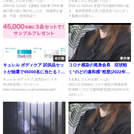
1:名無しさん＠お腹いっぱい
1:名無しさん＠お腹いっぱい
2024.05.11(Sat) 【速報】自転車で対向車
2020.11.22(Sun) 全国で6日連続1000人超
「ひょっこり男」か 今年に入
線の車の前に飛び出したか 36歳男を逮
え 病床使用率上昇 入院先見つからずっ
って通報42件 自宅から自転車
捕 千葉・柏市周辺で...
て動画が話題らし...
やサングラス押収｜
TBS NEWS DIG
未分類
事件簿
キュレル ボディケア 試供品セッ
コロナ感染の尾身会長 症状軽
トが抽選で45000名に当たる！
く“のどの違和感”程度(2022年12
12/5まで
月12日)
キュレル ボディケア 試供品セットを
1:名無しさん＠お腹いっぱい
45,000名様にプレゼント。
2022.12.12(Mon) コロナ感染の尾身会長
https://www.kao.co.jp/curel/special/2...
症状軽く“のどの違和感”程度(2022年12月
12日)って...