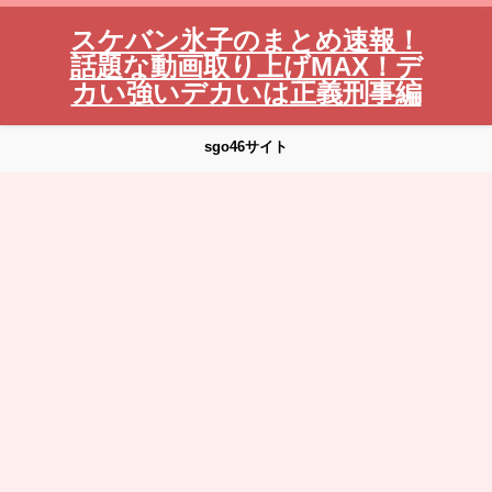
スケバン氷子のまとめ速報！
話題な動画取り上げMAX！デ
カい強いデカいは正義刑事編
sgo46サイト