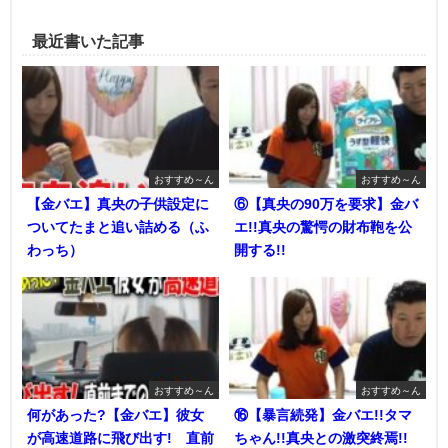
最近書いた記事
おすすめ～ん
おすすめ～ん
【金バエ】真央の子供設定に
⑥【真央の90万を要求】金バ
ついてたまと追い詰める（ふ
エ!!真央の驚愕の財布鞄を公
わっち）
開する!!
おすすめ～ん
おすすめ～ん
何があった?【金バエ】彼女
⑯【暴言続発】金バエ!!タマ
が高速道路に飛び出す! 直前
ちゃん!!真央との激突終焉!!