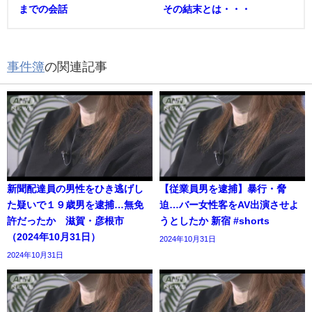
までの会話
その結末とは・・・
事件簿
の関連記事
新聞配達員の男性をひき逃げし
【従業員男を逮捕】暴行・脅
た疑いで１９歳男を逮捕…無免
迫…バー女性客をAV出演させよ
許だったか 滋賀・彦根市
うとしたか 新宿 #shorts
（2024年10月31日）
2024年10月31日
2024年10月31日