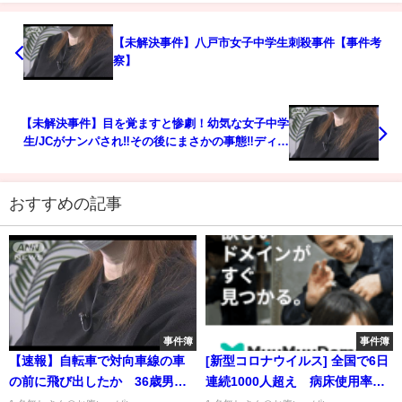
【未解決事件】八戸市女子中学生刺殺事件【事件考
察】
【未解決事件】目を覚ますと惨劇！幼気な女子中学
生/JCがナンパされ‼その後にまさかの事態‼ディス
コ事件
おすすめの記事
事件簿
事件簿
【速報】自転車で対向車線の車
[新型コロナウイルス] 全国で6日
の前に飛び出したか 36歳男を
連続1000人超え 病床使用率上
逮捕 千葉・柏市周辺で目撃の
昇 入院先見つからず