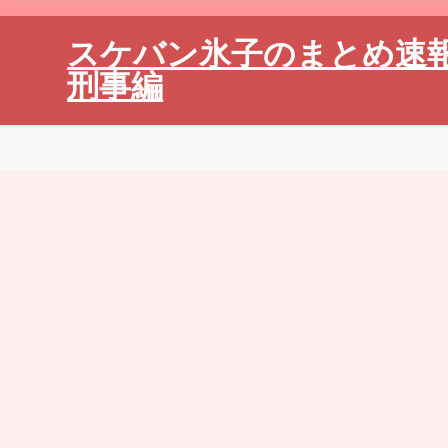
スケバン氷子のまとめ速
刑事編