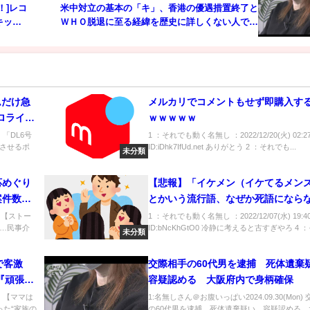
！]レコ
米中対立の基本の「キ」、香港の優遇措置終了と
キット
ＷＨＯ脱退に至る経緯を歴史に詳しくない人でも
レコード
分かりやすく解説 上念司チャンネル ニュースの虎
側
ムだけ急
メルカリでコメントもせず即購入す
ロライ
ｗｗｗｗｗ
) 「DL6号
1 ：それでも動く名無し ：2022/12/20(火) 02:27:
させるポ
ID:iDhk7IfUd.net ありがとう 2 ：それでも...
未分類
応めぐり
【悲報】「イケメン（イケてるメン
案件数で
とかいう流行語、なぜか死語になら
) 【ストー
1 ：それでも動く名無し ：2022/12/07(水) 19:40:
…民事介
ID:bNcKhGtO0 冷静に考えると古すぎやろ 4 ：そ
未分類
で客激
交際相手の60代男を逮捕 死体遺棄
『頑張る
容疑認める 大阪府内で身柄確保
n) 【ママは
1:名無しさん＠お腹いっぱい2024.09.30(Mon)
った“家族の
の60代男を逮捕 死体遺棄疑い、容疑認める 