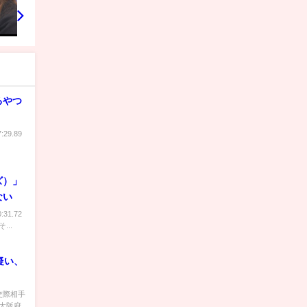
るやつ
29.89
ズ）」
ない
31.72
...
疑い、
 交際相手
大阪府