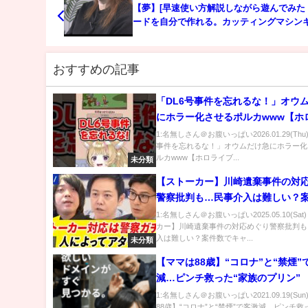
【夢】[早速使い方解説しながら遊んでみた
ードを自分で作れる。カッティングマシン
が7,980(税別)で発売! -大人の科学/トイ・
メーカー-
おすすめの記事
「DL6号事件を忘れるな！」オウ
にホラー化させるポルカwww【ホ
ブ】
1:名無しさん＠お腹いっぱい2026.01.29(Thu
事件を忘れるな！」オウムだけ急にホラー化
ルカwww【ホロライブ...
未分類
【ストーカー】川崎遺棄事件の対
警察批判も…民事介入は難しい？
キャパ超？│アベプラ
1:名無しさん＠お腹いっぱい2025.05.10(Sat
カー】川崎遺棄事件の対応めぐり警察批判も
入は難しい？案件数でキャ...
未分類
【ママは88歳】“コロナ”と“禁煙”
減…ピンチ救った“家族のプリン” 
家族の人気店はいま』
1:名無しさん＠お腹いっぱい2021.09.19(Su
88歳】“コロナ”と“禁煙”で客激減…ピンチ救