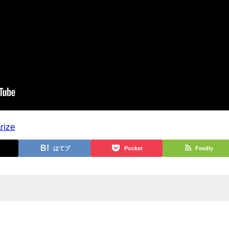
rize
はてブ
Pocket
Feedly