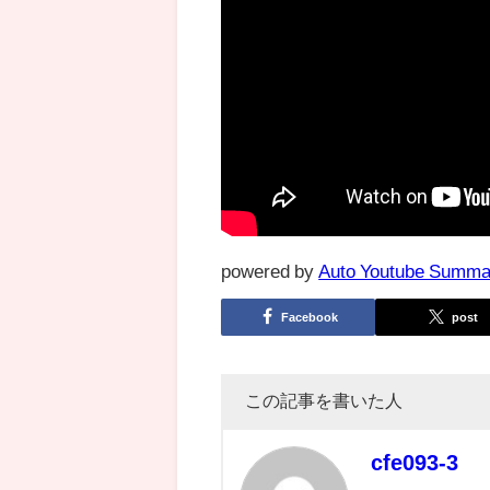
powered by
Auto Youtube Summa
Facebook
post
この記事を書いた人
cfe093-3