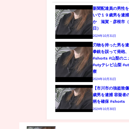
新聞配達員の男性
いで１９歳男を逮
か 滋賀・彦根市（2
日）
2024年10月31日
刃物を持った男を逮
拳銃を誤って発砲
#shorts #山梨の
#utyテレビ山梨 #u
察
2024年10月31日
【市川市の強盗致傷
歳男を逮捕 容疑者
柄を確保 #shorts
2024年10月30日