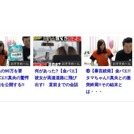
おすすめ～ん
おすすめ～ん
おすすめ～ん
の90万を要
何があった?【金バエ】
⑯【暴言続発】金バエ!!
エ!!真央の驚愕
彼女が高速道路に飛び
タマちゃん!!真央との激
を公開する!!
出す! 直前までの会話
突終焉!!その結末と
は・・・