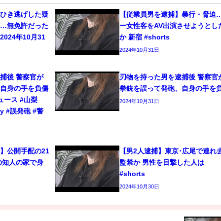
をひき逃げした疑
【従業員男を逮捕】暴行・脅迫
捕…無免許だった
ー女性客をAV出演させようとし
024年10月31
か 新宿 #shorts
2024年10月31日
捕後 警察官が
刃物を持った男を逮捕後 警察官
、自身の手を負傷
拳銃を誤って発砲、自身の手を
ニュース #山梨
2024年10月31日
ty #誤発砲 #警
】公開手配の21
【男2人逮捕】東京･広尾で連れ
の知人の家で身
監禁か 男性を目撃した人は
#shorts
2024年10月30日