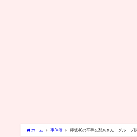
ホーム
事件簿
欅坂46の平手友梨奈さん グループ脱退を発