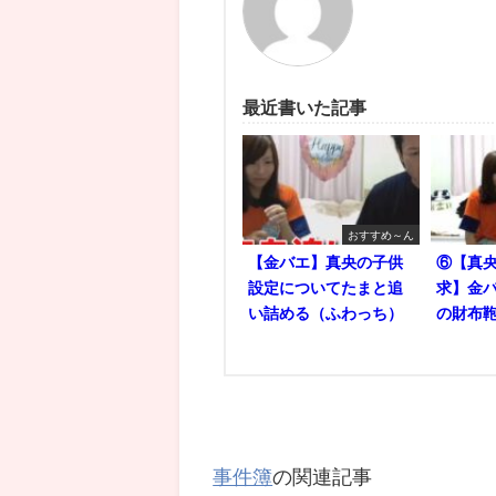
最近書いた記事
おすすめ～ん
【金バエ】真央の子供
⑥【真央
設定についてたまと追
求】金バ
い詰める（ふわっち）
の財布鞄
事件簿
の関連記事