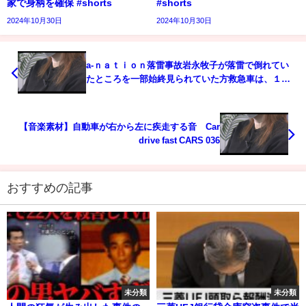
家で身柄を確保 #shorts
#shorts
2024年10月30日
2024年10月30日
a-ｎａｔｉｏｎ落雷事故岩永牧子が落雷で倒れてい
たところを一部始終見られていた方救急車は、１時
間後の15時２０分頃出ていく！
【音楽素材】自動車が右から左に疾走する音 Car
drive fast CARS 036
おすすめの記事
未分類
未分類