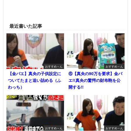
最近書いた記事
おすすめ～ん
おすすめ～ん
【金バエ】真央の子供設定に
⑥【真央の90万を要求】金バ
ついてたまと追い詰める（ふ
エ!!真央の驚愕の財布鞄を公
わっち）
開する!!
おすすめ～ん
おすすめ～ん