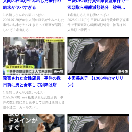
人間の狂気が生み出した事件の
三菱UFJ銀行貸金庫窃盗事件で半
結末がヤバすぎる
沢頭取ら報酬減額処分 被害は
70人総額14億円
1:名無しさん＠お腹いっぱい
1:名無しさん＠お腹いっぱい
2026.07.29(Wed) 人間の狂気が生み出した
2025.01.17(Fri) 三菱UFJ銀行貸金庫窃盗事
事件の結末がヤバすぎるって動画が話題ら
件で半沢頭取ら報酬減額処分 被害は70
しいぞ 2:名無しさ...
人総額14億円っ...
未分類
事件簿
殺害された女性店員 事件の数
本田美奈子 【1986年のマリリ
日前に男と食事して以降は店側
ン】
と音信不通に ガールズバー殺
1:名無しさん＠お腹いっぱい
...
2025.07.08(Tue) 殺害された女性店員 事
人事件
件の数日前に男と食事して以降は店側と音
信不通に ガールズバ...