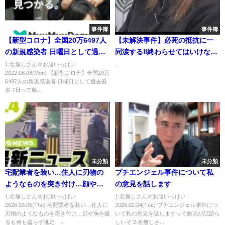
事件簿
事件簿
【新型コロナ】全国20万6497人
【未解決事件】必死の抵抗に一
の新規感染者 日曜日として過去
同涙する‼終わらせてはいけな
最多 7日
い‼札幌信金OL事件
1:名無しさん＠お腹いっぱい
...
2022.08.08(Mon) 【新型コロナ】全国20万
6497人の新規感染者 日曜日として過去最
多 7日って動...
未分類
未分類
宅配業者を装い…住人に刃物の
プチエンジェル事件について私
ようなものを突き付け…顔や胸
の意見を話します
を蹴るも何も盗らず逃走 大
1:名無しさん＠お腹いっぱい
1:名無しさん＠お腹いっぱい
2026.03.05(Thu) 宅配業者を装い…住人に
2026.02.24(Tue) プチエンジェル事件につ
阪・池田市／捜査現場から現金
刃物のようなものを突き付け…顔や胸を蹴
いて私の意見を話しますって動画が話題ら
を持ち去った疑いで警部補を逮
るも何も盗らず逃走 ...
しいぞ 2:名無しさ...