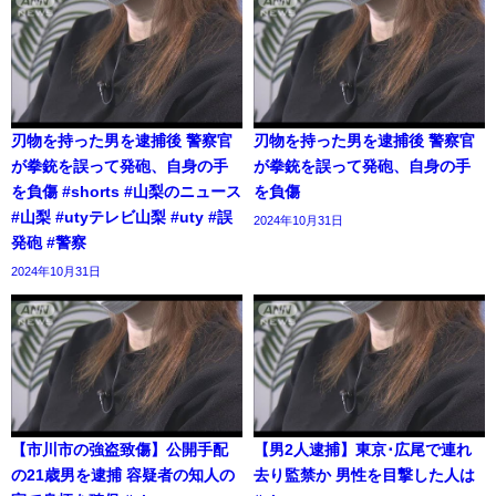
刃物を持った男を逮捕後 警察官
刃物を持った男を逮捕後 警察官
が拳銃を誤って発砲、自身の手
が拳銃を誤って発砲、自身の手
を負傷 #shorts #山梨のニュース
を負傷
#山梨 #utyテレビ山梨 #uty #誤
2024年10月31日
発砲 #警察
2024年10月31日
【市川市の強盗致傷】公開手配
【男2人逮捕】東京･広尾で連れ
の21歳男を逮捕 容疑者の知人の
去り監禁か 男性を目撃した人は