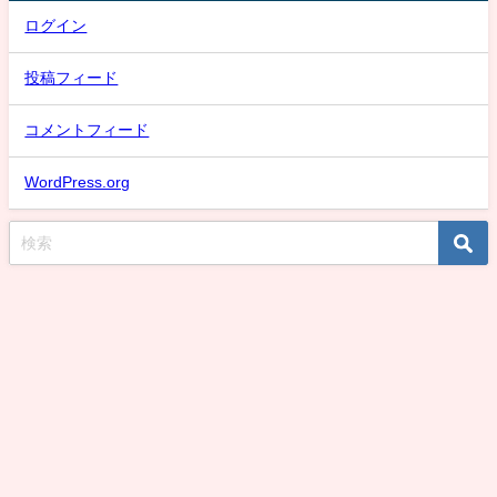
ログイン
投稿フィード
コメントフィード
WordPress.org
スケバン氷子のまとめ速報！話題な動画取り上げMAX！デカい強いデカいは
正義刑事編 All Rights Reserved.