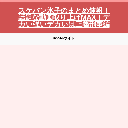
スケバン氷子のまとめ速報！
話題な動画取り上げMAX！デ
カい強いデカいは正義刑事編
sgo46サイト