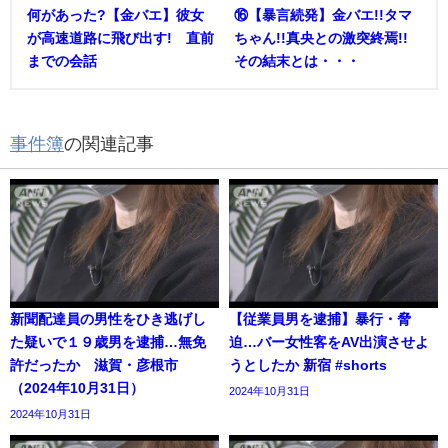
何があった?【金バエ】彼女
⑯【暴言続発】金バエ!!タマ
が高速道路に飛び出す! 直前
ちゃん!!真央との激突終焉!!
までの会話
その結末とは・・・
事件簿
の関連記事
新聞配達員の男性をひき逃げし
【従業員男を逮捕】暴行・脅
た疑いで１９歳男を逮捕…無免
迫…バー女性客をAV出演させよ
許だったか 滋賀・彦根市
うとしたか 新宿 #shorts
（2024年10月31日）
2024年10月31日
2024年10月31日