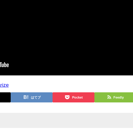
rize
はてブ
Pocket
Feedly