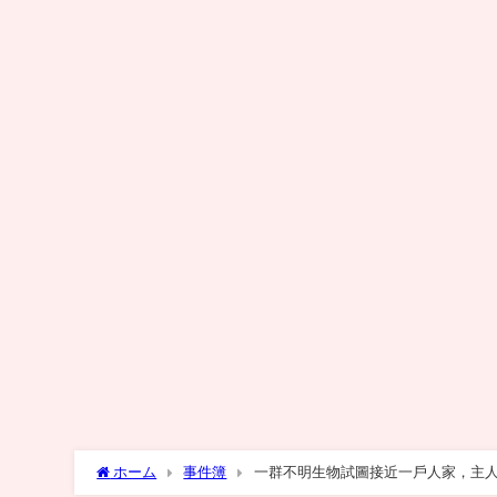
ホーム
事件簿
一群不明生物試圖接近一戶人家，主人用