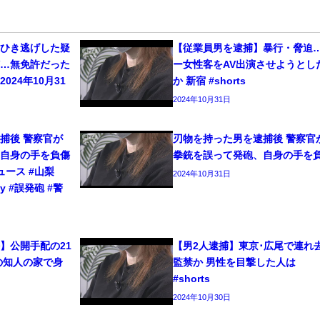
をひき逃げした疑
【従業員男を逮捕】暴行・脅迫
捕…無免許だった
ー女性客をAV出演させようとし
024年10月31
か 新宿 #shorts
2024年10月31日
捕後 警察官が
刃物を持った男を逮捕後 警察官
、自身の手を負傷
拳銃を誤って発砲、自身の手を
ニュース #山梨
2024年10月31日
ty #誤発砲 #警
】公開手配の21
【男2人逮捕】東京･広尾で連れ
の知人の家で身
監禁か 男性を目撃した人は
#shorts
2024年10月30日