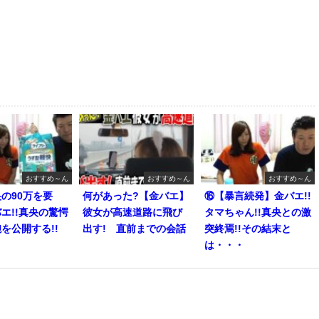
おすすめ～ん
おすすめ～ん
おすすめ～ん
の90万を要
何があった?【金バエ】
⑯【暴言続発】金バエ!!
エ!!真央の驚愕
彼女が高速道路に飛び
タマちゃん!!真央との激
を公開する!!
出す! 直前までの会話
突終焉!!その結末と
は・・・