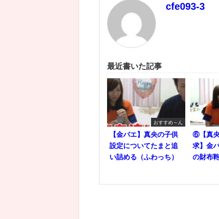
cfe093-3
最近書いた記事
おすすめ～ん
【金バエ】真央の子供
⑥【真央
設定についてたまと追
求】金バ
い詰める（ふわっち）
の財布鞄