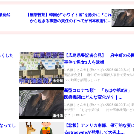
景竟然
【無茶苦茶】韓国が”ホワイト国”を除外に『これ
から起きる事態の責任のすべてが日本政府にあ
る』
ろくした
【広島県警記者会見】 府中町の公
事件で男女3人を逮捕
声真似】
1:名無しさん＠お腹いっぱい2025.06.22(Sun)
警記者会見】 府中町の公園殺人事件で男女3
って動画が話題らしいぞ...
未分類
新型コロナ“5類” 「もはや第9波」
医療機関にどんな変化が？｜
TBS NEWS DIG
1:名無しさん＠お腹いっぱい2023.06.20(Tue)
ナ“5類” 「もはや第9波」 街や医療機関にど
が？｜TBS NE...
事件簿
なってし
【悲報】アメリカ南部、保守的な妻
る#tradwifeが登場して大炎上