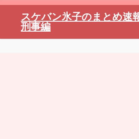
スケバン氷子のまとめ速
刑事編