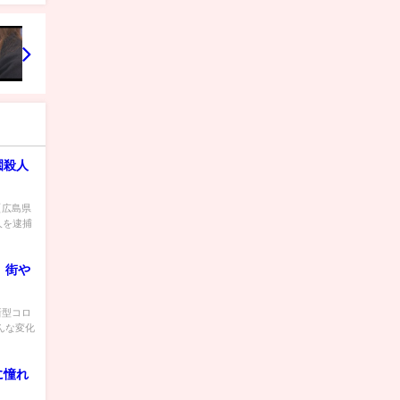
園殺人
 【広島県
人を逮捕
 街や
 新型コロ
んな変化
に憧れ