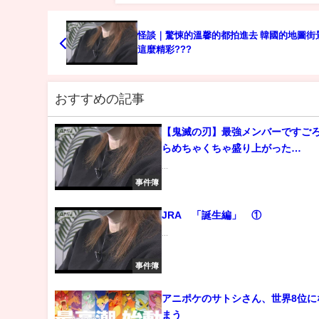
怪談｜驚悚的溫馨的都拍進去 韓國的地圖街
這麼精彩???
おすすめの記事
【鬼滅の刃】最強メンバーですご
らめちゃくちゃ盛り上がった
wwwwww【フォートナイト】【
...
事件簿
JRA 「誕生編」 ①
...
事件簿
アニポケのサトシさん、世界8位に
まう