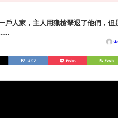
一戶人家，主人用獵槍擊退了他們，但
..
cf
はてブ
Pocket
Feedly