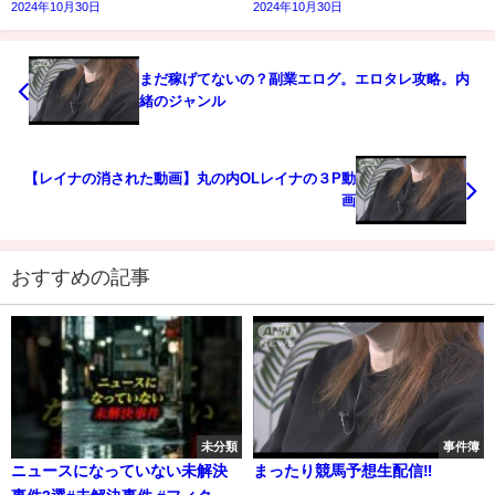
2024年10月30日
2024年10月30日
まだ稼げてないの？副業エログ。エロタレ攻略。内
緒のジャンル
【レイナの消された動画】丸の内OLレイナの３P動
画
おすすめの記事
未分類
事件簿
ニュースになっていない未解決
まったり競馬予想生配信‼️