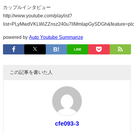
カップルインタビュー
http://www.youtube.com/playlist?
list=PLyMwdVKLWiZZnsz240u7llMmIapGySDGh&feature=pl
powered by
Auto Youtube Summarize
LINE
この記事を書いた人
cfe093-3