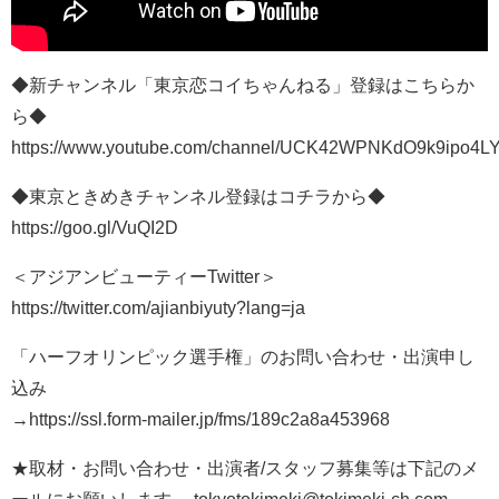
◆新チャンネル「東京恋コイちゃんねる」登録はこちらか
ら◆
https://www.youtube.com/channel/UCK42WPNKdO9k9ipo4LY
◆東京ときめきチャンネル登録はコチラから◆
https://goo.gl/VuQI2D
＜アジアンビューティーTwitter＞
https://twitter.com/ajianbiyuty?lang=ja
「ハーフオリンピック選手権」のお問い合わせ・出演申し
込み
→https://ssl.form-mailer.jp/fms/189c2a8a453968
★取材・お問い合わせ・出演者/スタッフ募集等は下記のメ
ールにお願いします→ tokyotokimeki@tokimeki-ch.com