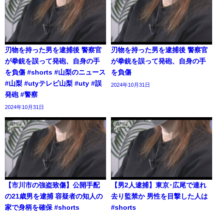
刃物を持った男を逮捕後 警察官
刃物を持った男を逮捕後 警察官
が拳銃を誤って発砲、自身の手
が拳銃を誤って発砲、自身の手
を負傷 #shorts #山梨のニュース
を負傷
#山梨 #utyテレビ山梨 #uty #誤
2024年10月31日
発砲 #警察
2024年10月31日
【市川市の強盗致傷】公開手配
【男2人逮捕】東京･広尾で連れ
の21歳男を逮捕 容疑者の知人の
去り監禁か 男性を目撃した人は
家で身柄を確保 #shorts
#shorts