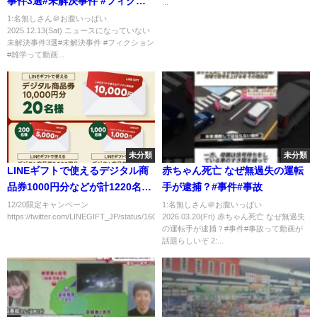
事件3選#未解決事件 #フィクシ
...
ョン #雑学
1:名無しさん＠お腹いっぱい
2025.12.13(Sat) ニュースになっていない
未解決事件3選#未解決事件 #フィクション
#雑学って動画...
未分類
未分類
LINEギフトで使えるデジタル商
赤ちゃん死亡 なぜ無過失の運転
品券1000円分などが計1220名に
手が逮捕？#事件#事故
当たる！12/20まで
12/20限定キャンペーン
1:名無しさん＠お腹いっぱい
https://twitter.com/LINEGIFT_JP/status/160485407660843008...
2026.03.20(Fri) 赤ちゃん死亡 なぜ無過失
の運転手が逮捕？#事件#事故って動画が
話題らしいぞ 2:...