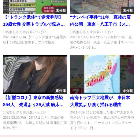
未分類
未分類
【"トランク遺体"で身元判明】
“ナンペイ事件”31年 直後の店
19歳女性 交際トラブルで悩み
内公開 東京・八王子市【スー
愛知・一宮市
パーJチャンネル】(2026年7月30
1:名無しさん＠お腹いっぱい
1:名無しさん＠お腹いっぱい
2025.04.25(Fri) 【"トランク遺体"で身元判
2026.07.30(Thu) “ナンペイ事件”31年 直
日)
明】19歳女性 交際トラブルで悩み...
後の店内公開 東京・八王子市【スーパー
Jチャンネル】(...
事件簿
未分類
【新型コロナ】東京の新規感染
南海トラフ巨大地震が、東日本
854人 先週より39人減 病床使
大震災より強く揺れる理由
用率9.0％ 死亡1人重症5人(2023
1:名無しさん＠お腹いっぱい
2011年3月11日に発生した東日本大震災を
2023.03.31(Fri) 【新型コロナ】東京の新
引き起こした地震を、東北地方太平洋沖地
年3月31日)
規感染854人 先週より39人減 病床使用率
震と言います。 モーメントマグニチュー
9.0％ 死亡...
ドは 9.0 で、日...