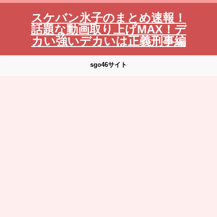
スケバン氷子のまとめ速報！
話題な動画取り上げMAX！デ
カい強いデカいは正義刑事編
sgo46サイト