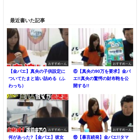
最近書いた記事
おすすめ～ん
おすすめ～ん
【金バエ】真央の子供設定に
⑥【真央の90万を要求】金バ
ついてたまと追い詰める（ふ
エ!!真央の驚愕の財布鞄を公
わっち）
開する!!
おすすめ～ん
おすすめ～ん
何があった?【金バエ】彼女
⑯【暴言続発】金バエ!!タマ