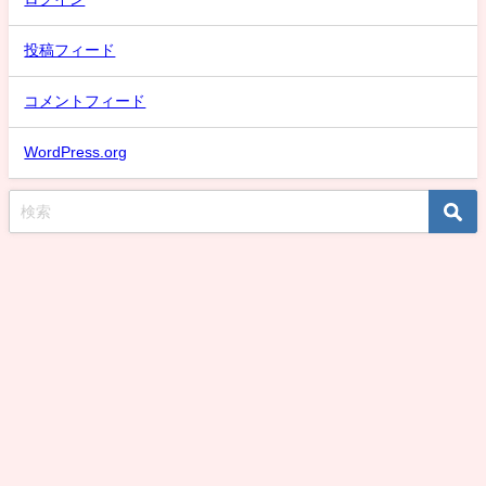
投稿フィード
コメントフィード
WordPress.org
スケバン氷子のまとめ速報！話題な動画取り上げMAX！デカい強いデカいは
正義刑事編 All Rights Reserved.