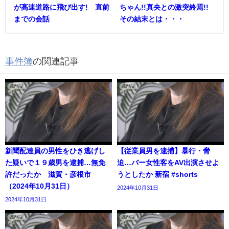
が高速道路に飛び出す! 直前
ちゃん!!真央との激突終焉!!
までの会話
その結末とは・・・
事件簿
の関連記事
新聞配達員の男性をひき逃げし
【従業員男を逮捕】暴行・脅
た疑いで１９歳男を逮捕…無免
迫…バー女性客をAV出演させよ
許だったか 滋賀・彦根市
うとしたか 新宿 #shorts
（2024年10月31日）
2024年10月31日
2024年10月31日