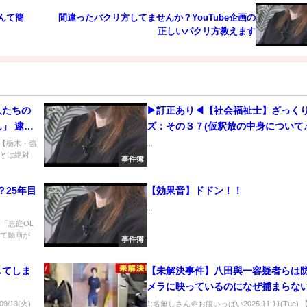
なんて簡
間違ったパクリ方してませんか？YouTube企画の
正しいパクリ方教えます
人たちの
▶訂正あり◀【社会福祉士】ざっく
」 逮捕
ズ：その３７(仮釈放の中身について♪
ながら少
) 【栃木・強
...
とは絶対
事件簿
？25年目
【効果音】ドドン！！
...
) 「恵庭OL
って動画が
事件簿
してしま
【未解決事件】八田與一容疑者らは
メラに映っているのになぜ捕まらな
の死も…時効を迎えた遺族の無念｜
/13(火)
1:名無しさん＠お腹いっぱい2025.11.11(Tue)