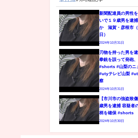
新聞配達員の男性
いで１９歳男を逮
か 滋賀・彦根市（2
日）
2024年10月31日
刃物を持った男を逮
拳銃を誤って発砲
#shorts #山梨の
#utyテレビ山梨 #u
察
2024年10月31日
【市川市の強盗致傷
歳男を逮捕 容疑者
柄を確保 #shorts
2024年10月30日