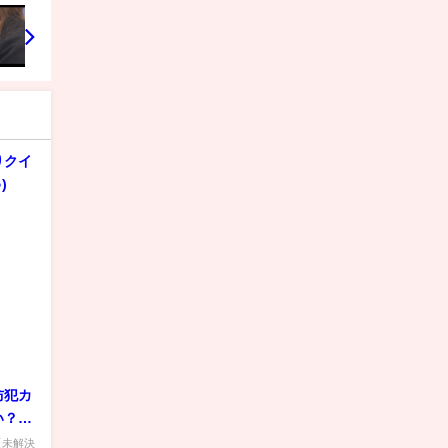
りクイ
)
防犯カ
い？父
 【未解決