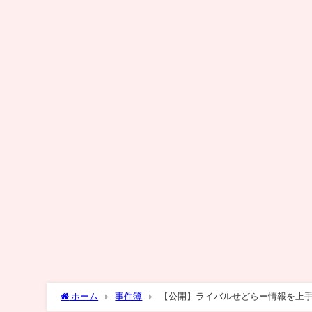
ホーム
事件簿
【公開】ライバルせどらー情報を上