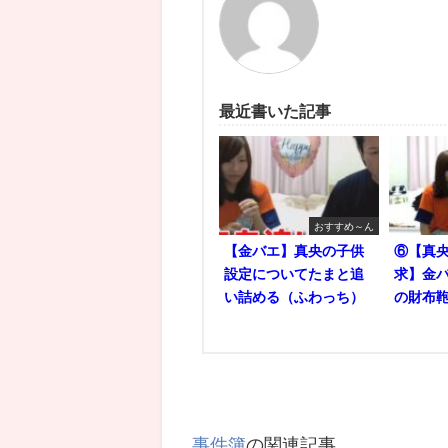
最近書いた記事
おすすめ～ん
【金バエ】真央の子供
⑥【真央
設定についてたまと追
求】金バ
い詰める（ふわっち）
の財布鞄
事件簿
の関連記事