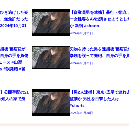
をひき逃げした疑
【従業員男を逮捕】暴行・脅迫
捕…無免許だった
ー女性客をAV出演させようとし
024年10月31
か 新宿 #shorts
2024年10月31日
捕後 警察官が
刃物を持った男を逮捕後 警察官
、自身の手を負傷
拳銃を誤って発砲、自身の手を
ニュース #山梨
2024年10月31日
ty #誤発砲 #警
】公開手配の21
【男2人逮捕】東京･広尾で連れ
の知人の家で身
監禁か 男性を目撃した人は
#shorts
2024年10月30日