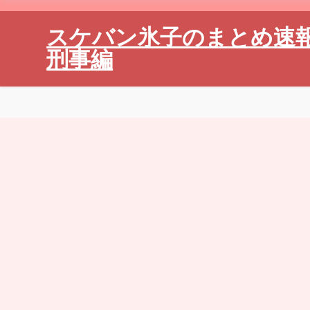
スケバン氷子のまとめ速
刑事編