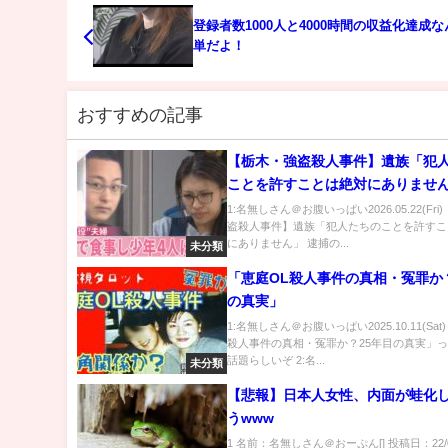
登録者数1000人と4000時間の収益化達成
単だよ！
おすすめの記事
【栃木・強盗殺人事件】遺族「犯
ことを許すことは絶対にありません
の夫婦、サービスエリアで食事し
1:名無しさん＠お腹いっぱい2026.05.22(Fri
盗殺人事件】遺族「犯人たちのことを許すこ
年らに“指示”か
にありません」 逮捕の...
未分類
「恵庭OL殺人事件の真相・冤罪か
の真実」
1:名無しさん＠お腹いっぱい2025.10.11(Sat
殺人事件の真相・冤罪か？25年目の真実」
話題らしいぞ 2:名...
未分類
【悲報】日本人女性、内面が蛙化
うwww
1 名前：名無しさん＠おーぷん[] 投稿日：22/09