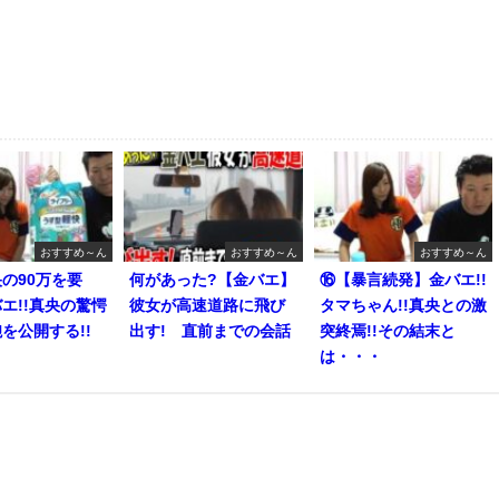
おすすめ～ん
おすすめ～ん
おすすめ～ん
の90万を要
何があった?【金バエ】
⑯【暴言続発】金バエ!!
エ!!真央の驚愕
彼女が高速道路に飛び
タマちゃん!!真央との激
を公開する!!
出す! 直前までの会話
突終焉!!その結末と
は・・・