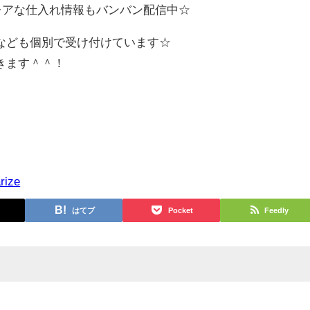
えないレアな仕入れ情報もバンバン配信中☆
なども個別で受け付けています☆
きます＾＾！
rize
はてブ
Pocket
Feedly