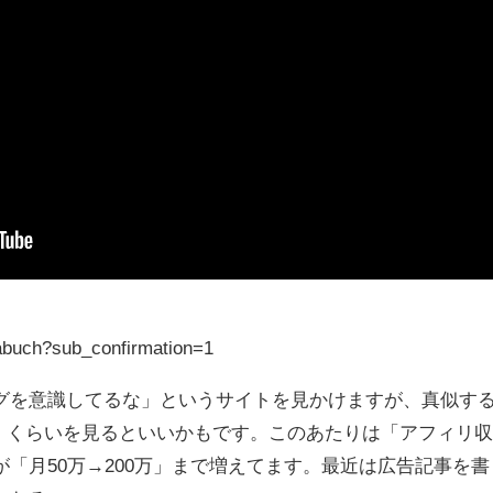
abuch?sub_confirmation=1
グを意識してるな」というサイトを見かけますが、真似す
年3月」くらいを見るといいかもです。このあたりは「アフィリ
「月50万→200万」まで増えてます。最近は広告記事を書