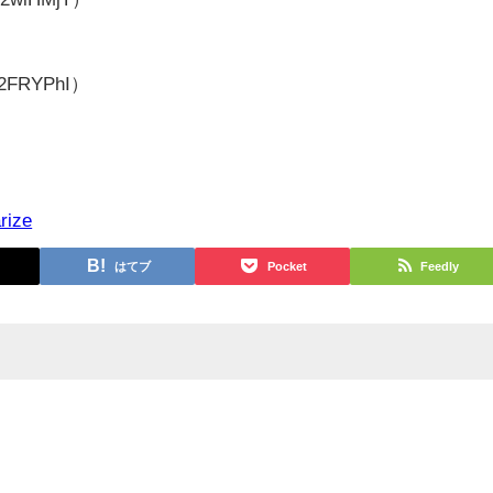
/2FRYPhI）
rize
はてブ
Pocket
Feedly