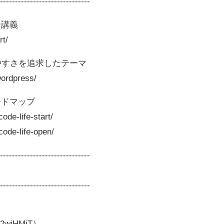
-------------------------------
全講義
rt/
と読みやすさを追求したテーマ
wordpress/
ードマップ
e-life-start/
de-life-open/
-------------------------------
-------------------------------
o/2wiHMjT）