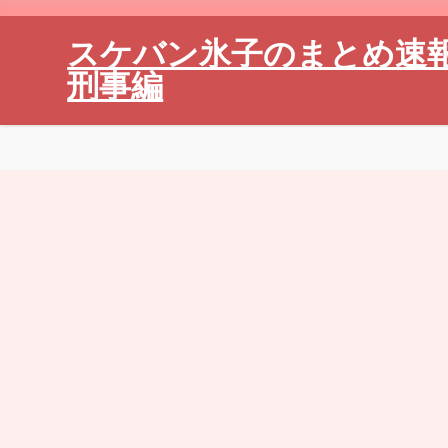
スケバン氷子のまとめ速
刑事編