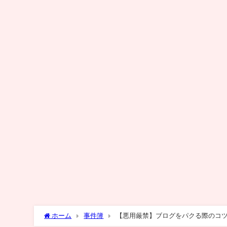
ホーム
事件簿
【悪用厳禁】ブログをパクる際のコ