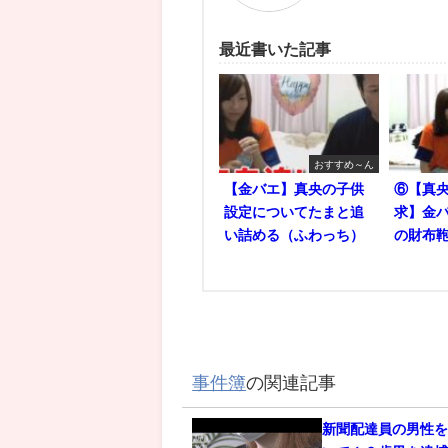
最近書いた記事
おすすめ～ん
【金バエ】真央の子供
⑥【真央
設定についてたまと追
求】金バ
い詰める（ふわっち）
の財布鞄
事件簿
の関連記事
新聞配達員の男性