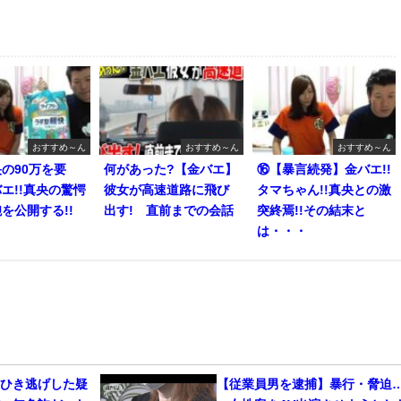
おすすめ～ん
おすすめ～ん
おすすめ～ん
の90万を要
何があった?【金バエ】
⑯【暴言続発】金バエ!!
エ!!真央の驚愕
彼女が高速道路に飛び
タマちゃん!!真央との激
を公開する!!
出す! 直前までの会話
突終焉!!その結末と
は・・・
をひき逃げした疑
【従業員男を逮捕】暴行・脅迫