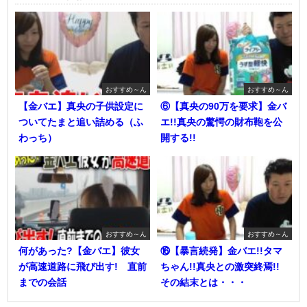
おすすめ～ん
おすすめ～ん
【金バエ】真央の子供設定に
⑥【真央の90万を要求】金バ
ついてたまと追い詰める（ふ
エ!!真央の驚愕の財布鞄を公
わっち）
開する!!
おすすめ～ん
おすすめ～ん
何があった?【金バエ】彼女
⑯【暴言続発】金バエ!!タマ
が高速道路に飛び出す! 直前
ちゃん!!真央との激突終焉!!
までの会話
その結末とは・・・