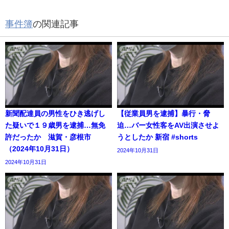
事件簿
の関連記事
新聞配達員の男性をひき逃げし
【従業員男を逮捕】暴行・脅
た疑いで１９歳男を逮捕…無免
迫…バー女性客をAV出演させよ
許だったか 滋賀・彦根市
うとしたか 新宿 #shorts
（2024年10月31日）
2024年10月31日
2024年10月31日