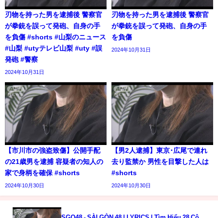
刃物を持った男を逮捕後 警察官
刃物を持った男を逮捕後 警察官
が拳銃を誤って発砲、自身の手
が拳銃を誤って発砲、自身の手
を負傷 #shorts #山梨のニュース
を負傷
#山梨 #utyテレビ山梨 #uty #誤
2024年10月31日
発砲 #警察
2024年10月31日
【市川市の強盗致傷】公開手配
【男2人逮捕】東京･広尾で連れ
の21歳男を逮捕 容疑者の知人の
去り監禁か 男性を目撃した人は
家で身柄を確保 #shorts
#shorts
2024年10月30日
2024年10月30日
SGO48 - SÀI GÒN 48 | LYRICS | Tìm Hiểu 28 Cô