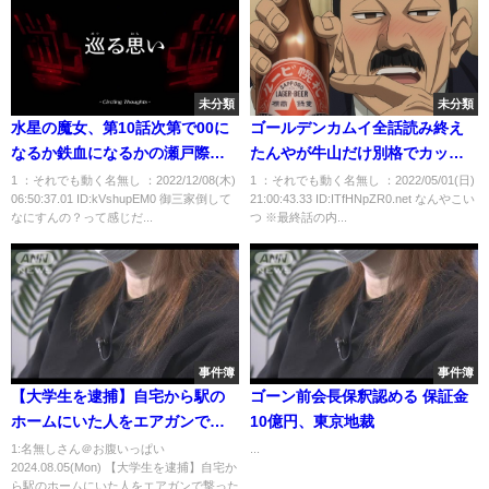
未分類
未分類
水星の魔女、第10話次第で00に
ゴールデンカムイ全話読み終え
なるか鉄血になるかの瀬戸際の
たんやが牛山だけ別格でカッコ
模様
よすぎん？
1 ：それでも動く名無し ：2022/12/08(木)
1 ：それでも動く名無し ：2022/05/01(日)
06:50:37.01 ID:kVshupEM0 御三家倒して
21:00:43.33 ID:ITfHNpZR0.net なんやこい
なにすんの？って感じだ...
つ ※最終話の内...
事件簿
事件簿
【大学生を逮捕】自宅から駅の
ゴーン前会長保釈認める 保証金
ホームにいた人をエアガンで撃
10億円、東京地裁
ったか
1:名無しさん＠お腹いっぱい
...
2024.08.05(Mon) 【大学生を逮捕】自宅か
ら駅のホームにいた人をエアガンで撃った