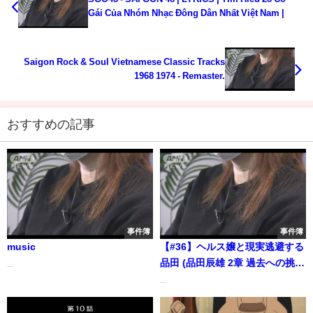
Gái Của Nhóm Nhạc Đông Dân Nhất Việt Nam |
Saigon Rock & Soul Vietnamese Classic Tracks
1968 1974 - Remaster.
おすすめの記事
事件簿
事件簿
music
【#36】ヘルス嬢と現実逃避する
品田 (品田辰雄 2章 過去への挑
...
戦)【龍が如く5 夢､叶えし者】
...
Yakuza5: Like a Dragon 第4部
品田編