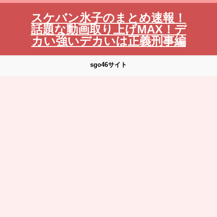
スケバン氷子のまとめ速報！
話題な動画取り上げMAX！デ
カい強いデカいは正義刑事編
sgo46サイト