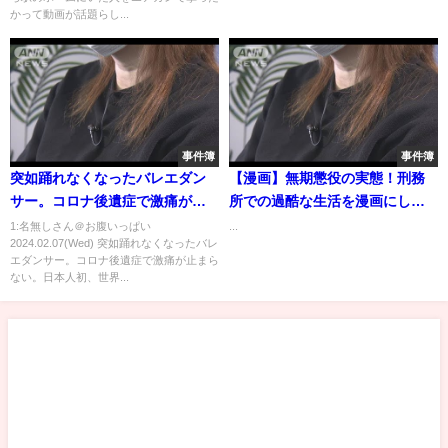
かって動画が話題らし...
事件簿
事件簿
突如踊れなくなったバレエダン
【漫画】無期懲役の実態！刑務
サー。コロナ後遺症で激痛が止
所での過酷な生活を漫画にして
まらない。日本人初、世界5大バ
みた＜衝撃体験＞【マンガ動
1:名無しさん＠お腹いっぱい
...
2024.02.07(Wed) 突如踊れなくなったバレ
レエ団マリインスキー・バレエ
画】
エダンサー。コロナ後遺症で激痛が止まら
団に入った石井久美子が現役復
ない。日本人初、世界...
帰へ挑む前代未聞のバレエ密着
ドキュメンタリー。