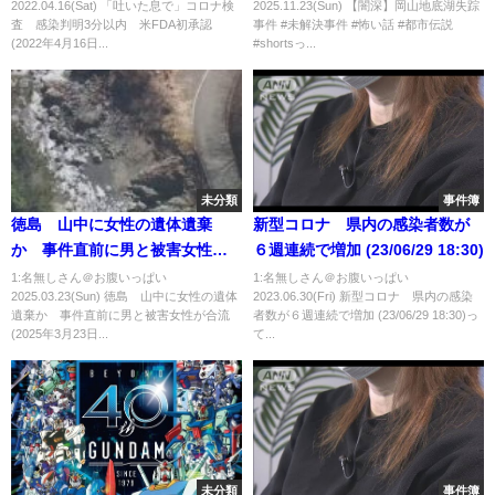
2022.04.16(Sat) 「吐いた息で」コロナ検
2025.11.23(Sun) 【闇深】岡山地底湖失踪
査 感染判明3分以内 米FDA初承認
事件 #未解決事件 #怖い話 #都市伝説
(2022年4月16日...
#shortsっ...
未分類
事件簿
徳島 山中に女性の遺体遺棄
新型コロナ 県内の感染者数が
か 事件直前に男と被害女性が
６週連続で増加 (23/06/29 18:30)
合流(2025年3月23日)
1:名無しさん＠お腹いっぱい
1:名無しさん＠お腹いっぱい
2025.03.23(Sun) 徳島 山中に女性の遺体
2023.06.30(Fri) 新型コロナ 県内の感染
遺棄か 事件直前に男と被害女性が合流
者数が６週連続で増加 (23/06/29 18:30)っ
(2025年3月23日...
て...
未分類
事件簿