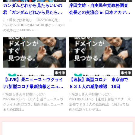
ガンダムどれから見たらいいの
岸田文雄・自由民主党政務調査
君「ガンダムどれから見たらい
会長との交流会 in 日本アカデメ
いの」 にわかワイ（きたっ！）
イア（2月1日）
1 ：風吹けば名無し ：2022/10/03(月)
...
15:21:15.86 ID:PqsMTwCJ0 ポケットの中
の戦争だよ&#128559...
事件簿
事件簿
【LIVE】昼ニュース～ウクライ
【速報】新型コロナ 東京都で
ナ/新型コロナ最新情報とニュー
８３１人の感染確認 16日
スまとめ(2022年4月7日)
1:名無しさん＠お腹いっぱい
1:名無しさん＠お腹いっぱい
2022.04.08(Fri) 【LIVE】昼ニュース～ウ
2021.09.16(Thu) 【速報】新型コロナ 東
クライナ/新型コロナ最新情報とニュース
京都で８３１人の感染確認 16日って動
まとめ(2022...
画が話題らしいぞ 2...