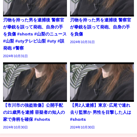
刃物を持った男を逮捕後 警察官
刃物を持った男を逮捕後 警察官
が拳銃を誤って発砲、自身の手
が拳銃を誤って発砲、自身の手
を負傷 #shorts #山梨のニュース
を負傷
#山梨 #utyテレビ山梨 #uty #誤
2024年10月31日
発砲 #警察
2024年10月31日
【市川市の強盗致傷】公開手配
【男2人逮捕】東京･広尾で連れ
の21歳男を逮捕 容疑者の知人の
去り監禁か 男性を目撃した人は
家で身柄を確保 #shorts
#shorts
2024年10月30日
2024年10月30日