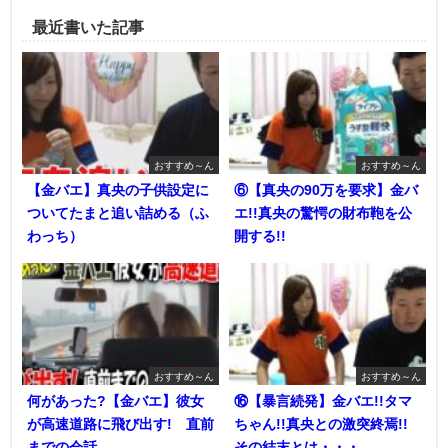
最近書いた記事
おすすめ～ん
おすすめ～ん
【金バエ】真央の子供設定に
⑥【真央の90万を要求】金バ
ついてたまと追い詰める（ふ
エ!!真央の驚愕の財布鞄を公
わっち）
開する!!
おすすめ～ん
おすすめ～ん
何があった?【金バエ】彼女
⑯【暴言続発】金バエ!!タマ
が高速道路に飛び出す! 直前
ちゃん!!真央との激突終焉!!
までの会話
その結末とは・・・