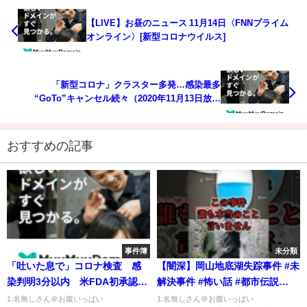
【LIVE】お昼のニュース 11月14日〈FNNプライム
オンライン〉[新型コロナウイルス]
「新型コロナ」クラスター多発…感染最多
“GoTo”キャンセル続々（2020年11月13日放送
「news zero」より）
おすすめの記事
事件簿
未分類
「吐いた息で」コロナ検査 感
【闇深】岡山地底湖失踪事件 #未
染判明3分以内 米FDA初承認
解決事件 #怖い話 #都市伝説
(2022年4月16日)
#shorts
1:名無しさん＠お腹いっぱい
1:名無しさん＠お腹いっぱい