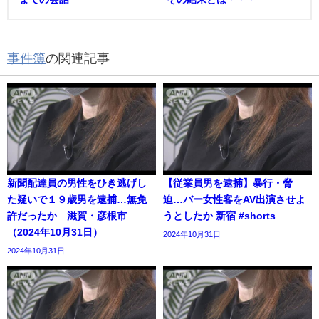
事件簿
の関連記事
新聞配達員の男性をひき逃げし
【従業員男を逮捕】暴行・脅
た疑いで１９歳男を逮捕…無免
迫…バー女性客をAV出演させよ
許だったか 滋賀・彦根市
うとしたか 新宿 #shorts
（2024年10月31日）
2024年10月31日
2024年10月31日