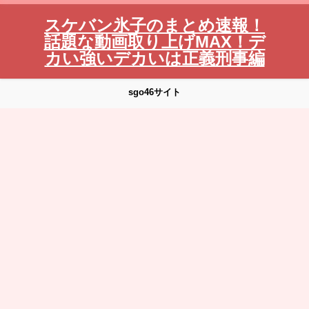
スケバン氷子のまとめ速報！
話題な動画取り上げMAX！デ
カい強いデカいは正義刑事編
sgo46サイト