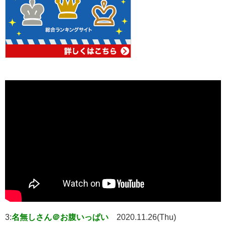
3:
名無しさん＠お腹いっぱい
2020.11.26(Thu)