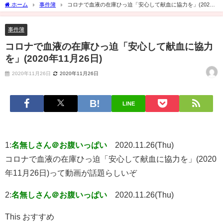
ホーム
事件簿
コロナで血液の在庫ひっ迫「安心して献血に協力を」(2020
年11月26日)
事件簿
コロナで血液の在庫ひっ迫「安心して献血に協力
を」(2020年11月26日)
2020年11月26日
2020年11月26日
LINE
1:
名無しさん＠お腹いっぱい
2020.11.26(Thu)
コロナで血液の在庫ひっ迫「安心して献血に協力を」(2020
年11月26日)って動画が話題らしいぞ
2:
名無しさん＠お腹いっぱい
2020.11.26(Thu)
This おすすめ