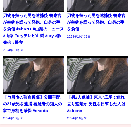
刃物を持った男を逮捕後 警察官
刃物を持った男を逮捕後 警察官
が拳銃を誤って発砲、自身の手
が拳銃を誤って発砲、自身の手
を負傷 #shorts #山梨のニュース
を負傷
#山梨 #utyテレビ山梨 #uty #誤
2024年10月31日
発砲 #警察
2024年10月31日
【市川市の強盗致傷】公開手配
【男2人逮捕】東京･広尾で連れ
の21歳男を逮捕 容疑者の知人の
去り監禁か 男性を目撃した人は
家で身柄を確保 #shorts
#shorts
2024年10月30日
2024年10月30日