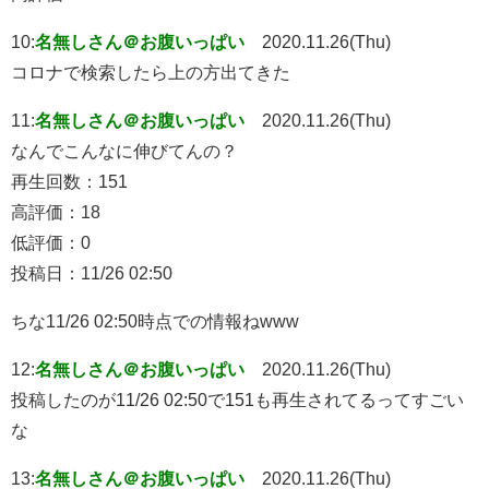
10:
名無しさん＠お腹いっぱい
2020.11.26(Thu)
コロナで検索したら上の方出てきた
11:
名無しさん＠お腹いっぱい
2020.11.26(Thu)
なんでこんなに伸びてんの？
再生回数：151
高評価：18
低評価：0
投稿日：11/26 02:50
ちな11/26 02:50時点での情報ねwww
12:
名無しさん＠お腹いっぱい
2020.11.26(Thu)
投稿したのが11/26 02:50で151も再生されてるってすごい
な
13:
名無しさん＠お腹いっぱい
2020.11.26(Thu)