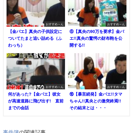
おすすめ～ん
おすすめ～ん
【金バエ】真央の子供設定に
⑥【真央の90万を要求】金バ
ついてたまと追い詰める（ふ
エ!!真央の驚愕の財布鞄を公
わっち）
開する!!
おすすめ～ん
おすすめ～ん
何があった?【金バエ】彼女
⑯【暴言続発】金バエ!!タマ
が高速道路に飛び出す! 直前
ちゃん!!真央との激突終焉!!
までの会話
その結末とは・・・
事件簿
の関連記事