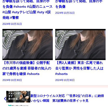
が拳銃を誤って発砲、自身の手
が拳銃を誤って発砲、自身の手
を負傷 #shorts #山梨のニュース
を負傷
#山梨 #utyテレビ山梨 #uty #誤
2024年10月31日
発砲 #警察
2024年10月31日
【市川市の強盗致傷】公開手配
【男2人逮捕】東京･広尾で連れ
の21歳男を逮捕 容疑者の知人の
去り監禁か 男性を目撃した人は
家で身柄を確保 #shorts
#shorts
2024年10月30日
2024年10月30日
新型コロナウイルス対応「"世界2位"の日本」に納得
いかない韓国 第3波襲来の世界イッキ見