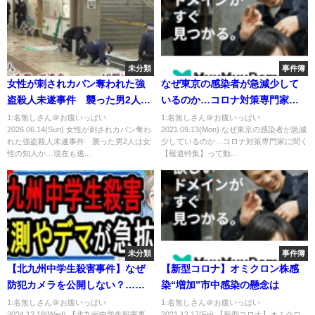
未分類
事件簿
女性が刺されカバン奪われた強
なぜ東京の感染者が急減少して
盗殺人未遂事件 襲った男2人は
いるのか…コロナ対策専門家に
女性の知人か…現在も逃走中
聞く 【報道特集】
1:名無しさん＠お腹いっぱい
1:名無しさん＠お腹いっぱい
2026.06.14(Sun) 女性が刺されカバン奪わ
2021.09.13(Mon) なぜ東京の感染者が急減
女性は首筋付近など刺されるも
れた強盗殺人未遂事件 襲った男2人は女
少しているのか…コロナ対策専門家に聞く
命に別状なし JR天王寺駅前の
性の知人か…現在も逃...
【報道特集】って動...
地下街（2026年6月11日）
未分類
事件簿
【北九州中学生殺害事件】なぜ
【新型コロナ】オミクロン株感
防犯カメラを公開しない？…
染“増加”市中感染の懸念は
4000人の生徒児童が学校を欠席
1:名無しさん＠お腹いっぱい
1:名無しさん＠お腹いっぱい
2024.12.18(Wed) 【北九州中学生殺害事
2021.12.17(Fri) 【新型コロナ】オミクロ