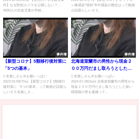
する大騒動になる【かなえ先
件】なぜ防犯カメラを公開しない？…
ン株感染“増加”市中感染の懸念はって動画
生】
4000人の生徒児童が学校...
が話題らしいぞ 2...
事件簿
事件簿
【新型コロナ】5類移行後対策に
北海道室蘭市の男性から現金２
「5つの基本」
００万円だまし取ろうとした疑
い 韓国籍の男を逮捕
1:名無しさん＠お腹いっぱい
1:名無しさん＠お腹いっぱい
2023.03.09(Thu) 【新型コロナ】5類移行
2024.07.28(Sun) 北海道室蘭市の男性から
後対策に「5つの基本」って動画が話題ら
現金２００万円だまし取ろうとした疑い
しいぞ 2:名無しさ...
韓国籍の男を逮捕って...