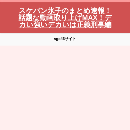
スケバン氷子のまとめ速報！
話題な動画取り上げMAX！デ
カい強いデカいは正義刑事編
sgo46サイト