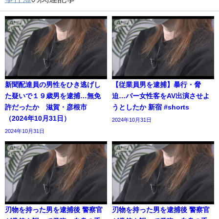
新聞配達員の男性をひき逃げし
【従業員男を逮捕】暴行・脅
た疑いで１９歳男を逮捕…無免
迫…バー女性客をAV出演させよ
許だったか 滋賀・彦根市
うとしたか 新宿 #shorts
（2024年10月31日）
2024年10月31日
2024年10月31日
刃物を持った男を逮捕後 警察官
刃物を持った男を逮捕後 警察官