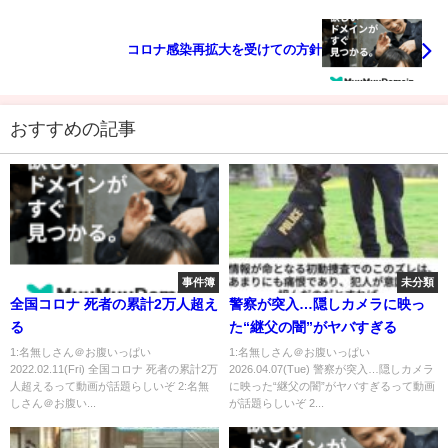
コロナ感染再拡大を受けての方針
おすすめの記事
事件簿
未分類
全国コロナ 死者の累計2万人超え
警察が突入…隠しカメラに映っ
る
た“継父の闇”がヤバすぎる
1:名無しさん＠お腹いっぱい
1:名無しさん＠お腹いっぱい
2022.02.11(Fri) 全国コロナ 死者の累計2万
2026.04.07(Tue) 警察が突入…隠しカメラ
人超えるって動画が話題らしいぞ 2:名無
に映った“継父の闇”がヤバすぎるって動画
しさん＠お腹い...
が話題らしいぞ 2...