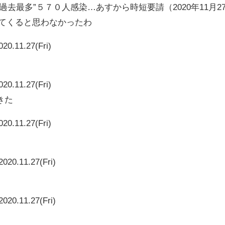
去最多”５７０人感染…あすから時短要請（2020年11月2
り）出てくると思わなかったわ
020.11.27(Fri)
020.11.27(Fri)
きた
020.11.27(Fri)
2020.11.27(Fri)
2020.11.27(Fri)