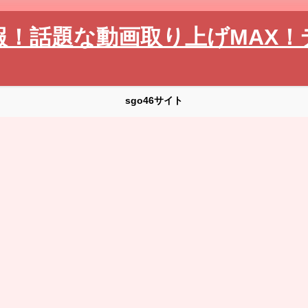
報！話題な動画取り上げMAX！
sgo46サイト