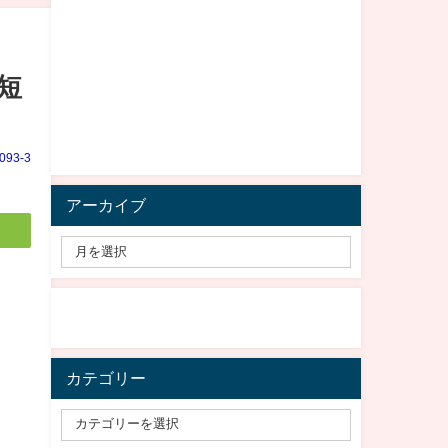
短
e093-3
アーカイブ
カテゴリー