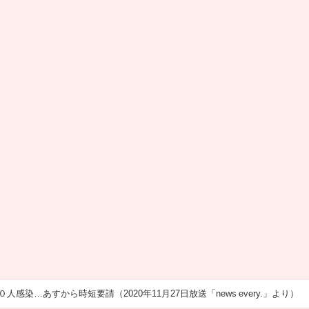
感染…あすから時短要請（2020年11月27日放送「news every.」より）