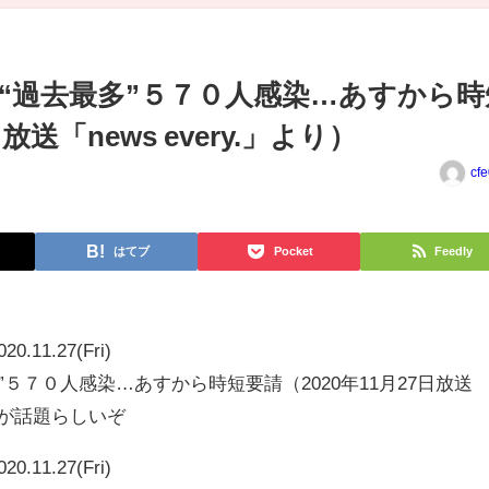
“過去最多”５７０人感染…あすから時
放送「news every.」より）
cf
はてブ
Pocket
Feedly
020.11.27(Fri)
５７０人感染…あすから時短要請（2020年11月27日放送
動画が話題らしいぞ
020.11.27(Fri)