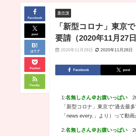
事件簿
Facebook
「新型コロナ」東京で
post
要請（2020年11月27日
2020年11月28日
2020年11月28日
はてブ
Pocket
Facebook
post
Feedly
1:
名無しさん＠お腹いっぱい
2
「新型コロナ」東京で“過去最多”
「news every.」より）って
2:
名無しさん＠お腹いっぱい
2