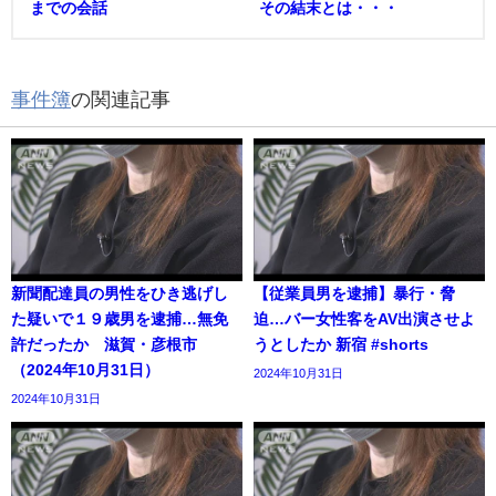
までの会話
その結末とは・・・
事件簿
の関連記事
新聞配達員の男性をひき逃げし
【従業員男を逮捕】暴行・脅
た疑いで１９歳男を逮捕…無免
迫…バー女性客をAV出演させよ
許だったか 滋賀・彦根市
うとしたか 新宿 #shorts
（2024年10月31日）
2024年10月31日
2024年10月31日