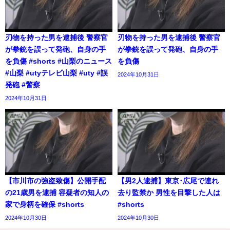
刃物を持った男を逮捕後 警察官
刃物を持った男を逮捕後 警察官
が拳銃を誤って発砲、自身の手
が拳銃を誤って発砲、自身の手
を負傷 #shorts #山梨のニュース
を負傷
#山梨 #utyテレビ山梨 #uty #誤
2024年10月31日
発砲 #警察
2024年10月31日
【市川市の強盗致傷】公開手配
【男2人逮捕】東京･広尾で連れ
の21歳男を逮捕 容疑者の知人の
去り監禁か 男性を目撃した人は
家で身柄を確保 #shorts
#shorts
2024年10月30日
2024年10月30日