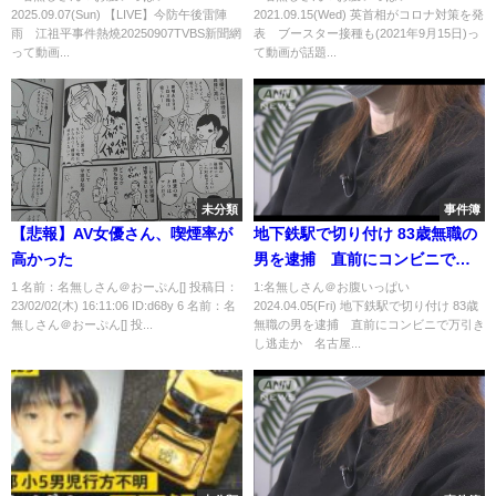
2025.09.07(Sun) 【LIVE】今防午後雷陣
2021.09.15(Wed) 英首相がコロナ対策を発
雨 江祖平事件熱燒20250907TVBS新聞網
表 ブースター接種も(2021年9月15日)っ
って動画...
て動画が話題...
未分類
事件簿
【悲報】AV女優さん、喫煙率が
地下鉄駅で切り付け 83歳無職の
高かった
男を逮捕 直前にコンビニで万
引きし逃走か 名古屋｜
1 名前：名無しさん＠おーぷん[] 投稿日：
1:名無しさん＠お腹いっぱい
23/02/02(木) 16:11:06 ID:d68y 6 名前：名
2024.04.05(Fri) 地下鉄駅で切り付け 83歳
TBS NEWS DIG
無しさん＠おーぷん[] 投...
無職の男を逮捕 直前にコンビニで万引き
し逃走か 名古屋...