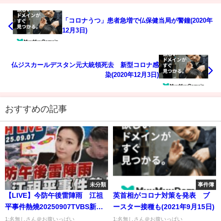
「コロナうつ」患者急増で仏保健当局が警鐘(2020年
12月3日)
仏ジスカールデスタン元大統領死去 新型コロナ感
染(2020年12月3日)
おすすめの記事
未分類
事件簿
【LIVE】今防午後雷陣雨 江祖
英首相がコロナ対策を発表 ブ
平事件熱燒20250907TVBS新聞
ースター接種も(2021年9月15日)
網
1:名無しさん＠お腹いっぱい
1:名無しさん＠お腹いっぱい