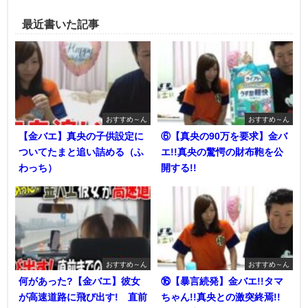
最近書いた記事
おすすめ～ん
おすすめ～ん
【金バエ】真央の子供設定に
⑥【真央の90万を要求】金バ
ついてたまと追い詰める（ふ
エ!!真央の驚愕の財布鞄を公
わっち）
開する!!
おすすめ～ん
おすすめ～ん
何があった?【金バエ】彼女
⑯【暴言続発】金バエ!!タマ
が高速道路に飛び出す! 直前
ちゃん!!真央との激突終焉!!