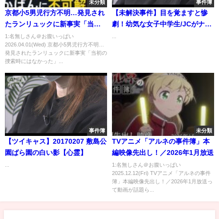
未分類
事件簿
京都小5男児行方不明…発見され
【未解決事件】目を覚ますと惨
たランリュックに新事実「当初
劇！幼気な女子中学生/JCがナン
の捜索時にはなかった」“地元の
パされ‼その後にまさかの事態‼
1:名無しさん＠お腹いっぱい
...
2026.04.01(Wed) 京都小5男児行方不明…
人でも通らない道”でなぜ？
ディスコ事件
発見されたランリュックに新事実「当初の
【news23】｜TBS NEWS DIG
捜索時にはなかった」...
事件簿
未分類
【ツイキャス】20170207 敷島公
TVアニメ「アルネの事件簿」本
園ばら園の白い影【心霊】
編映像先出し！／2026年1月放送
...
1:名無しさん＠お腹いっぱい
2025.12.12(Fri) TVアニメ「アルネの事件
簿」本編映像先出し！／2026年1月放送っ
て動画が話題ら...