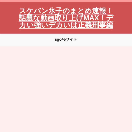
スケバン氷子のまとめ速報！
話題な動画取り上げMAX！デ
カい強いデカいは正義刑事編
sgo46サイト