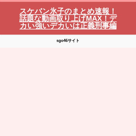
スケバン氷子のまとめ速報！
話題な動画取り上げMAX！デ
カい強いデカいは正義刑事編
sgo46サイト