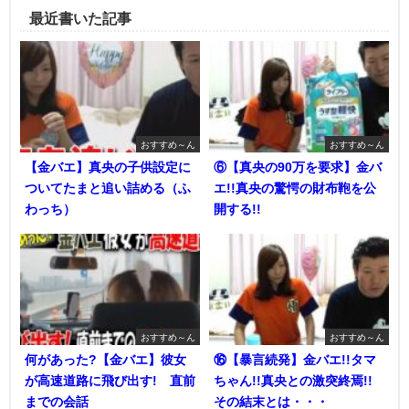
最近書いた記事
おすすめ～ん
おすすめ～ん
【金バエ】真央の子供設定に
⑥【真央の90万を要求】金バ
ついてたまと追い詰める（ふ
エ!!真央の驚愕の財布鞄を公
わっち）
開する!!
おすすめ～ん
おすすめ～ん
何があった?【金バエ】彼女
⑯【暴言続発】金バエ!!タマ
が高速道路に飛び出す! 直前
ちゃん!!真央との激突終焉!!
までの会話
その結末とは・・・