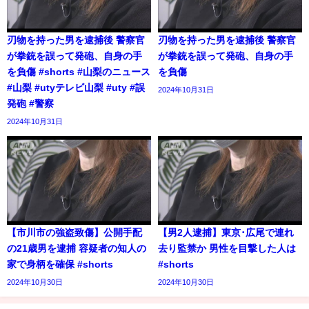
刃物を持った男を逮捕後 警察官
刃物を持った男を逮捕後 警察官
が拳銃を誤って発砲、自身の手
が拳銃を誤って発砲、自身の手
を負傷 #shorts #山梨のニュース
を負傷
#山梨 #utyテレビ山梨 #uty #誤
2024年10月31日
発砲 #警察
2024年10月31日
【市川市の強盗致傷】公開手配
【男2人逮捕】東京･広尾で連れ
の21歳男を逮捕 容疑者の知人の
去り監禁か 男性を目撃した人は
家で身柄を確保 #shorts
#shorts
2024年10月30日
2024年10月30日