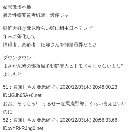
姑息傲慢不遜
異常性癖変質者戦隊、渡便ジャー
朝鮮大好き糞尿喰らい頭に蛆虫日本テレビ
年末に茶化して
障碍者、高齢者、妊婦さんを揶揄愚弄だとさ
ダウンタウン
まさか尼崎の部落穢多朝鮮非人ヒトモドキじゃないよな?
よしもと
51：
名無しさん＠恐縮です
2020/12/03(木) 20:48:00.23
ID:JGJh65A+0.net
おお、そうじゃ! うるせーな馬鹿野郎、くらい言えばいい
のに
52：
名無しさん＠恐縮です
2020/12/03(木) 20:56:33.66
ID:wYRkRJng0.net