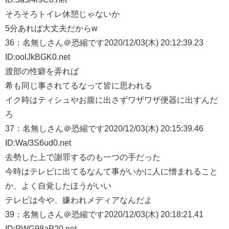
そろそろトイレ休憩じゃないか
5分あれば大丈夫だからw
36：
名無しさん＠恐縮です
2020/12/03(木) 20:12:39.23
ID:oolJkBGK0.net
渡部の性癖を弄れば
希も同じ事されてるなって皆に思われる
イク時はティシュやお腹に出さずワザワザ便器に出すんだ
ろ
37：
名無しさん＠恐縮です
2020/12/03(木) 20:15:39.46
ID:Wa/3S6ud0.net
去勢した上で謝罪するのも一つの手だった
今時はテレビに出てるなんて事がいかに人に憎まれること
か、よく自覚したほうがいい
テレビは今や、嫌われメディアなんだよ
39：
名無しさん＠恐縮です
2020/12/03(木) 20:18:21.41
ID:PWG98aP20.net