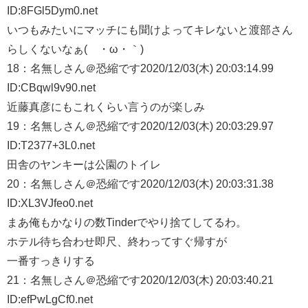
ID:8FGl5Dym0.net
いつもみたいにマッチにも聞けよってキレないと渡部さん
らしくないなぁ(´・ω・｀)
18：
名無しさん＠恐縮です
2020/12/03(木) 20:03:14.99
ID:CBqwl9v90.net
近藤真彦にもこれくらい言うのが楽しみ
19：
名無しさん＠恐縮です
2020/12/03(木) 20:03:29.97
ID:T2377+3L0.net
田舎のヤンキーは公園のトイレ
20：
名無しさん＠恐縮です
2020/12/03(木) 20:03:31.38
ID:XL3VJfeo0.net
まあ俺もかなりの数Tinderでやり捨てしてるわ。
ホテル待ち合わせ即尺、終わってすぐ帰すが
一番すっきりする
21：
名無しさん＠恐縮です
2020/12/03(木) 20:03:40.21
ID:efPwLgCf0.net