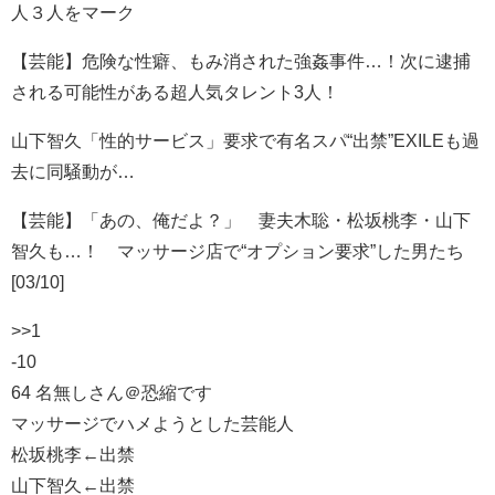
人３人をマーク
【芸能】危険な性癖、もみ消された強姦事件…！次に逮捕
される可能性がある超人気タレント3人！
山下智久「性的サービス」要求で有名スパ“出禁”EXILEも過
去に同騒動が…
【芸能】「あの、俺だよ？」 妻夫木聡・松坂桃李・山下
智久も…！ マッサージ店で“オプション要求”した男たち
[03/10]
>>1
-10
64 名無しさん＠恐縮です
マッサージでハメようとした芸能人
松坂桃李←出禁
山下智久←出禁