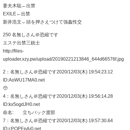
妻夫木聡←出禁
EXILE←出禁
新井浩文←頭を押さえつけて強姦性交
250 名無しさん＠恐縮です
エステ出禁三銃士
http://files-
uploader.xzy.pw/upload/20190221213846_644d66576f.jpg
2：
名無しさん＠恐縮です
2020/12/03(木) 19:54:23.12
ID:AoWU17MA0.net
🥺
4：
名無しさん＠恐縮です
2020/12/03(木) 19:56:14.28
ID:kx5ogdJH0.net
命名: 立ちバック渡部
7：
名無しさん＠恐縮です
2020/12/03(木) 19:57:30.64
ID:cPOPFpAj0.net