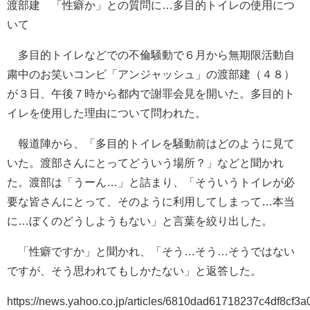
渡部建 「性癖か」との質問に…多目的トイレの使用につ
いて
多目的トイレなどでの不倫騒動で６月から無期限活動自
粛中のお笑いコンビ「アンジャッシュ」の渡部建（４８）
が３日、午後７時から都内で謝罪会見を開いた。多目的ト
イレを使用した理由について問われた。
報道陣から、「多目的トイレを騒動前はどのように見て
いた。渡部さんにとってどういう場所？」などと聞かれ
た。渡部は「うーん…」と詰まり、「そういうトイレが必
要な皆さんにとって、そのように利用してしまって…本当
に…ぼくのどうしようもない」と言葉を絞り出した。
「性癖ですか」と聞かれ、「そう…そう…そうではない
ですが、そう思われてもしかたない」と返答した。
https://news.yahoo.co.jp/articles/6810dad61718237c4df8cf3