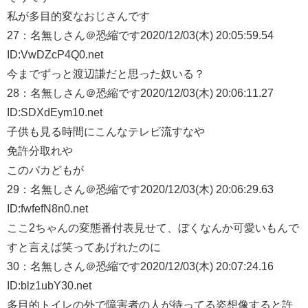
私が多目的変なおじさんです
27：
名無しさん＠恐縮です
2020/12/03(木) 20:05:59.54
ID:VwDZcP4Q0.net
今までずっと渡辺謙だと思った奴いる？
28：
名無しさん＠恐縮です
2020/12/03(木) 20:06:11.27
ID:SDXdEym10.net
子供も見る時間にこんなテレビ流すなや
免許分取れや
このバカどもが
29：
名無しさん＠恐縮です
2020/12/03(木) 20:06:29.63
ID:fwfefN8n0.net
ここ2ちゃんの変態番付表見せて、ぼくなんか可愛いもんで
すと言えば笑ってあげれたのに
30：
名無しさん＠恐縮です
2020/12/03(木) 20:07:24.16
ID:blz1ubY30.net
多目的トイレの外で障害者の人が待ってる姿想像すると許