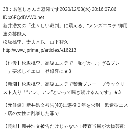
38：
名無しさん＠恐縮です
2020/12/03(木) 20:16:07.86
ID:x6FQdBVW0.net
新井浩文の「生々しい裁判」に震える、“メンズエステ”御用
達の芸能人
松坂桃李、妻夫木聡、山下智久
http://www.jprime.jp/articles/-/16213
【俳優】松坂桃李、高級エステで「恥ずかしすぎるプレ
ー」要求しイエロー登録客に★3
【新潮】松坂桃李、高級エステで禁断プレー ブラックリ
スト入り「“アン、アン”といって喘ぎ続けるんです」★3
【元俳優】新井浩文被告(40)に懲役５年を求刑 派遣型エス
テ店の女性に乱暴した罪で
【芸能】新井浩文被告だけじゃない！捜査当局が大物芸能