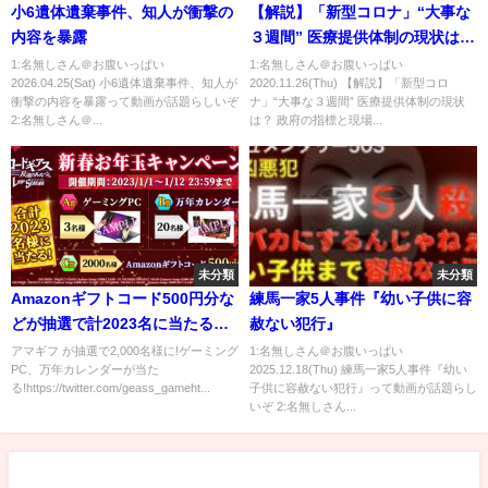
小6遺体遺棄事件、知人が衝撃の
【解説】「新型コロナ」“大事な
内容を暴露
３週間” 医療提供体制の現状は？
政府の指標と現場感覚にズレ
1:名無しさん＠お腹いっぱい
1:名無しさん＠お腹いっぱい
2026.04.25(Sat) 小6遺体遺棄事件、知人が
2020.11.26(Thu) 【解説】「新型コロ
（2020年11月26日16時ごろ放送
衝撃の内容を暴露って動画が話題らしいぞ
ナ」“大事な３週間” 医療提供体制の現状
「news every.」より）
2:名無しさん＠...
は？ 政府の指標と現場...
未分類
未分類
Amazonギフトコード500円分な
練馬一家5人事件『幼い子供に容
どが抽選で計2023名に当たる！
赦ない犯行』
1/12まで
アマギフ が抽選で2,000名様に!ゲーミング
1:名無しさん＠お腹いっぱい
PC、万年カレンダーが当た
2025.12.18(Thu) 練馬一家5人事件『幼い
る!https://twitter.com/geass_gameht...
子供に容赦ない犯行』って動画が話題らし
いぞ 2:名無しさん...