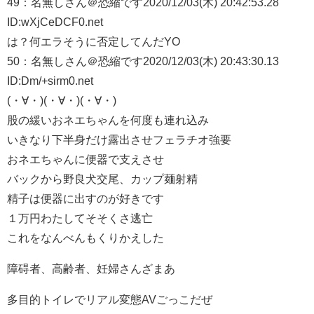
49：
名無しさん＠恐縮です
2020/12/03(木) 20:42:53.28
ID:wXjCeDCF0.net
は？何エラそうに否定してんだYO
50：
名無しさん＠恐縮です
2020/12/03(木) 20:43:30.13
ID:Dm/+sirm0.net
(・∀・)(・∀・)(・∀・)
股の緩いおネエちゃんを何度も連れ込み
いきなり下半身だけ露出させフェラチオ強要
おネエちゃんに便器で支えさせ
バックから野良犬交尾、カップ麺射精
精子は便器に出すのが好きです
１万円わたしてそそくさ逃亡
これをなんべんもくりかえした
障碍者、高齢者、妊婦さんざまあ
多目的トイレでリアル変態AVごっこだぜ