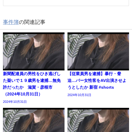
事件簿
の関連記事
新聞配達員の男性をひき逃げし
【従業員男を逮捕】暴行・脅
た疑いで１９歳男を逮捕…無免
迫…バー女性客をAV出演させよ
許だったか 滋賀・彦根市
うとしたか 新宿 #shorts
（2024年10月31日）
2024年10月31日
2024年10月31日