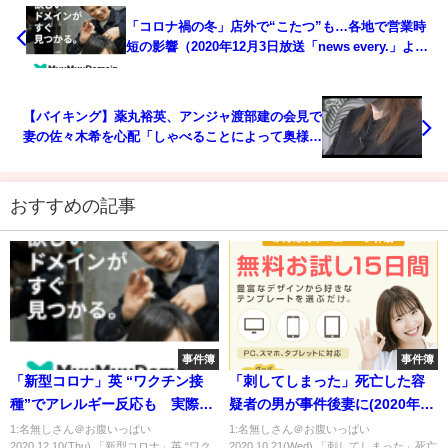
「コロナ禍の冬」店外で“こたつ”も…各地で営業時
短の影響（2020年12月3日放送「news every.」よ
り）
【バイキング】薬丸裕英、アンジャ渡部建の会見で
妻の佐々木希を心配「しゃべることによって奥様が
さらに傷つかないか」 [爆笑ゴリラ★]
おすすめの記事
事件簿
事件簿
「新型コロナ」英 “ワクチン接
「刺してしまった」死亡した容
種”でアレルギー反応も 実際に
疑者の男が事件後妻に(2020年10
接種した女性は…【海外コロナ
月21日)
1:名無しさん＠お腹いっぱい
1:名無しさん＠お腹いっぱい
2020.12.10(Thu) 「新型コロナ」英 “ワク
2020.10.21(Wed) 「刺してしまった」死亡