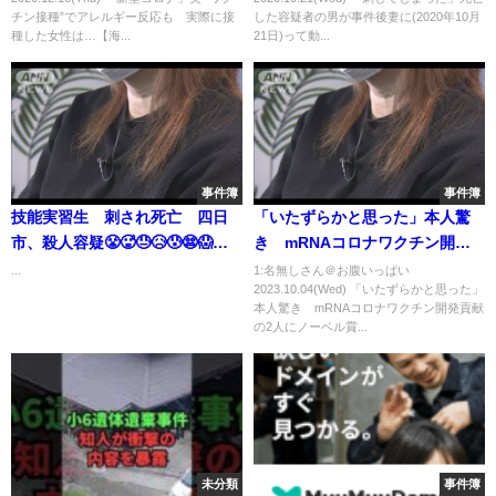
まとめ】（2020年12月10日放送
チン接種”でアレルギー反応も 実際に接
した容疑者の男が事件後妻に(2020年10月
「news every.」より）
種した女性は…【海...
21日)って動...
事件簿
事件簿
技能実習生 刺され死亡 四日
「いたずらかと思った」本人驚
市、殺人容疑😤🥵😓😥😰😨😱🥶
き mRNAコロナワクチン開発
🥶🥶🥶🥶🥶🥶🥵😓😥😰😨😱🥶🥶
貢献の2人にノーベル賞【知って
...
1:名無しさん＠お腹いっぱい
2023.10.04(Wed) 「いたずらかと思った」
🥶🥶🥶
おきたい！】(2023年10月3日)
本人驚き mRNAコロナワクチン開発貢献
の2人にノーベル賞...
未分類
事件簿