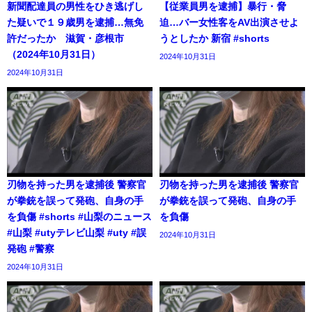
新聞配達員の男性をひき逃げし
【従業員男を逮捕】暴行・脅
た疑いで１９歳男を逮捕…無免
迫…バー女性客をAV出演させよ
許だったか 滋賀・彦根市
うとしたか 新宿 #shorts
（2024年10月31日）
2024年10月31日
2024年10月31日
刃物を持った男を逮捕後 警察官
刃物を持った男を逮捕後 警察官
が拳銃を誤って発砲、自身の手
が拳銃を誤って発砲、自身の手
を負傷 #shorts #山梨のニュース
を負傷
#山梨 #utyテレビ山梨 #uty #誤
2024年10月31日
発砲 #警察
2024年10月31日