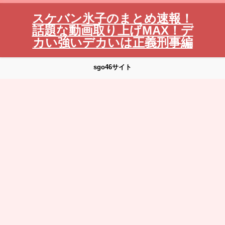
スケバン氷子のまとめ速報！
話題な動画取り上げMAX！デ
カい強いデカいは正義刑事編
sgo46サイト