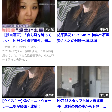
未分類
事件簿
【独自証言】「自ら唇を縫って
紀平梨花 Rika Kihira 特集〜石黒
いた」同居女性傷害事件、知人
賢さんとの対談〜191219
が明かす異様な光景 50歳女は関
1:名無しさん＠お腹いっぱい
...
2026.07.12(Sun) 【独自証言】「自ら唇を
与否定【news LOG】
縫っていた」同居女性傷害事件、知人が明
かす異様な光景 50...
事件簿
未分類
[ウイスキー] 偽ジョニ・ウォー
HKT48スタッフら殺人未遂事
カー工場が摘発・逮捕！
件 逮捕の男の車からも包丁押