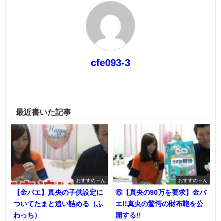
cfe093-3
最近書いた記事
おすすめ～ん
おすすめ～ん
【金バエ】真央の子供設定に
⑥【真央の90万を要求】金バ
ついてたまと追い詰める（ふ
エ!!真央の驚愕の財布鞄を公
わっち）
開する!!