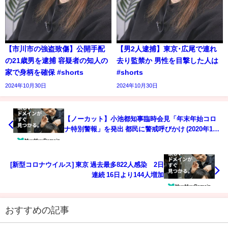
【市川市の強盗致傷】公開手配
【男2人逮捕】東京･広尾で連れ
の21歳男を逮捕 容疑者の知人の
去り監禁か 男性を目撃した人は
家で身柄を確保 #shorts
#shorts
2024年10月30日
2024年10月30日
【ノーカット】小池都知事臨時会見「年末年始コロ
ナ特別警報」を発出 都民に警戒呼びかけ (2020年12
月17日)
[新型コロナウイルス] 東京 過去最多822人感染 2日
連続 16日より144人増加
おすすめの記事