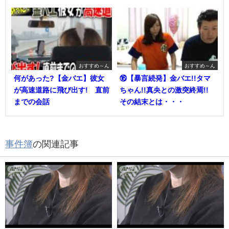
おすすめ～ん
おすすめ～ん
何があった?【金バエ】彼女
⑯【暴言続発】金バエ!!タマ
が高速道路に飛び出す! 直前
ちゃん!!真央との激突終焉!!
までの会話
その結末とは・・・
事件簿
の関連記事