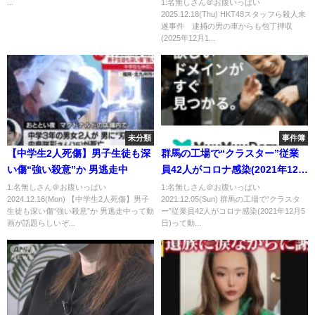
収(2025年12月18日)
...
1:名無しさん＠お腹いっぱい
2025.12.18(Thu) HKT48スタッフら殺人未
遂事件 逮捕の男の車からも包丁押収
(2025年12月1...
未分類
事件簿
【中学生2人死傷】男子生徒も深
群馬の工場で“クラスター”従業
い傷“強い殺意”か 男逃走中
員42人がコロナ感染(2021年12月
5日)
1:名無しさん＠お腹いっぱい
1:名無しさん＠お腹いっぱい
2024.12.16(Mon) 【中学生2人死傷】男子
2021.12.05(Sun) 群馬の工場で“クラスタ
生徒も深い傷“強い殺意”か 男逃走中って動
ー”従業員42人がコロナ感染(2021年12月5
画が話題らしいぞ...
日)って動...