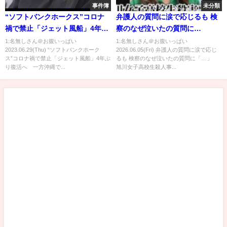
事件簿
未分類
“ソフトバンクホークス”コロナ
弁護人の質問に涙で応じるも 検
禍で禁止「ジェット風船」4年ぶ
察のなぜ泣いたの質問に
り復活へ 一方沖縄では“感
「…」 旭川女子高校生殺人事
1:名無しさん＠お腹いっぱい
1:名無しさん＠お腹いっぱい
2023.06.29(Thu) “ソフトバンクホーク
2026.06.05(Fri) 弁護人の質問に涙で応じ
染”が急拡大「第9波の入り口」
件 被告人質問３日目
ス”コロナ禍で禁止「ジェット風船」4年ぶ
るも 検察のなぜ泣いたの質問に「…」
との見方も【news23】｜
り復活へ 一方沖縄で...
旭川女子高校生殺人事...
TBS NEWS DIG