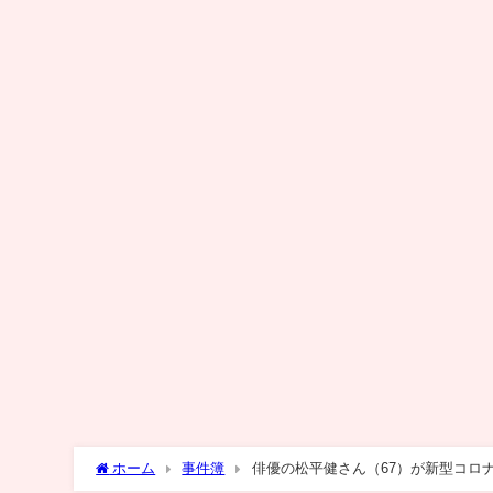
ホーム
事件簿
俳優の松平健さん（67）が新型コロナに感