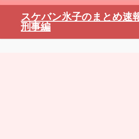
スケバン氷子のまとめ速
刑事編