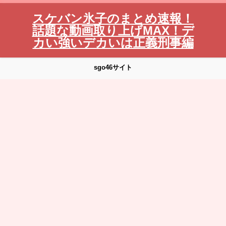
スケバン氷子のまとめ速報！
話題な動画取り上げMAX！デ
カい強いデカいは正義刑事編
sgo46サイト