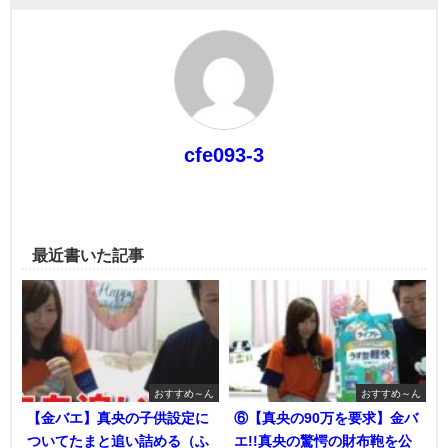
cfe093-3
最近書いた記事
おすすめ～ん
おすすめ～ん
【金バエ】真央の子供設定に
⑥【真央の90万を要求】金バ
ついてたまと追い詰める（ふ
エ!!真央の驚愕の財布鞄を公