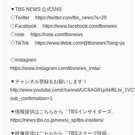
▼TBS NEWS 公式SNS
◇Twitter https://twitter.com/tbs_news?s=20
◇Facebook https://www.facebook.com/tbsnews
◇note https://note.com/tbsnews
◇TikTok https://www.tiktok.com/@tbsnews?lang=ja
◇instagram
https://www.instagram.com/tbsnews_insta/
▼チャンネル登録をお願いします！
http://www.youtube.com/channel/UC6AG81pAkf6Lbi_1
sub_confirmation=1
▼情報提供はこちらから「TBSインサイダーズ」
https://news.tbs.co.jp/newsi_sp/tbs-insiders/
▼映像提供はこちらから「TBSスクープ投稿」