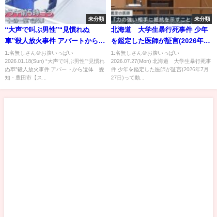
未分類
未分類
“大声で叫ぶ男性”“見慣れぬ
北海道 大学生暴行死事件 少年
車”殺人放火事件 アパートから遺
を鑑定した医師が証言(2026年7
体 愛知・豊田市【スーパーJチ
月27日)
1:名無しさん＠お腹いっぱい
1:名無しさん＠お腹いっぱい
2026.01.18(Sun) “大声で叫ぶ男性”“見慣れ
2026.07.27(Mon) 北海道 大学生暴行死事
ャンネル】(2026年1月18日)
ぬ車”殺人放火事件 アパートから遺体 愛
件 少年を鑑定した医師が証言(2026年7月
知・豊田市【ス...
27日)って動...