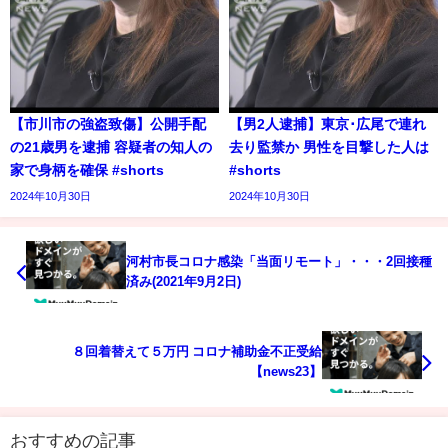
【市川市の強盗致傷】公開手配
【男2人逮捕】東京･広尾で連れ
の21歳男を逮捕 容疑者の知人の
去り監禁か 男性を目撃した人は
家で身柄を確保 #shorts
#shorts
2024年10月30日
2024年10月30日
河村市長コロナ感染「当面リモート」・・・2回接種
済み(2021年9月2日)
８回着替えて５万円 コロナ補助金不正受給
【news23】
おすすめの記事