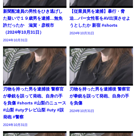
新聞配達員の男性をひき逃げし
【従業員男を逮捕】暴行・脅
た疑いで１９歳男を逮捕…無免
迫…バー女性客をAV出演させよ
許だったか 滋賀・彦根市
うとしたか 新宿 #shorts
（2024年10月31日）
2024年10月31日
2024年10月31日
刃物を持った男を逮捕後 警察官
刃物を持った男を逮捕後 警察官
が拳銃を誤って発砲、自身の手
が拳銃を誤って発砲、自身の手
を負傷 #shorts #山梨のニュース
を負傷
#山梨 #utyテレビ山梨 #uty #誤
2024年10月31日
発砲 #警察
2024年10月31日