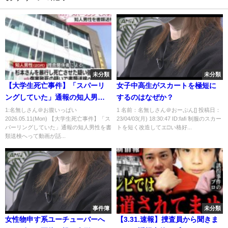
未分類
未分類
【大学生死亡事件】「スパーリ
女子中高生がスカートを極短に
ングしていた」通報の知人男性
するのはなぜか？
を書類送検へ
1:名無しさん＠お腹いっぱい
1 名前：名無しさん＠おーぷん[] 投稿日：
2026.05.11(Mon) 【大学生死亡事件】「ス
23/04/03(月) 18:30:47 ID:fafi 制服のスカー
パーリングしていた」通報の知人男性を書
トを短く改造してエ□い格好...
類送検へって動画が話...
事件簿
未分類
女性物申す系ユーチューバーへ
【3.31.速報】捜査員から聞きま