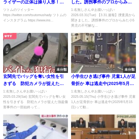
ライザーの正体は操り人形！構
した。誘拐事件のプロからみた
成作家が書いた台本をただ読む
小5男児の不可解な行方不明につ
ツトムのツイッター
1:名無しさん＠お腹いっぱい
https://twitter.com/tsutomushady ツトムの
2026.03.31(Tue) 【3.31.速報】捜査員から
だけ！（誰にでもできる簡単な
いて。
インスタグラム https://www.ins...
聞きました。誘拐事件のプロからみた小5
お仕事です）
男児の不可解な...
未分類
未分類
玄関先でバッグを奪い女性を引
小学生ひき逃げ事件 児童1人が足
きずる 防犯カメラが捉えた強
骨折か 車は逃走中(2025年5月15
盗傷害事件の一部始終
日)
1:名無しさん＠お腹いっぱい
1:名無しさん＠お腹いっぱい
2025.03.29(Sat) 玄関先でバッグを奪い女
2025.05.15(Thu) 小学生ひき逃げ事件 児童
性を引きずる 防犯カメラが捉えた強盗傷
1人が足骨折か 車は逃走中(2025年5月15
害事件の一部始終って...
日)って動...