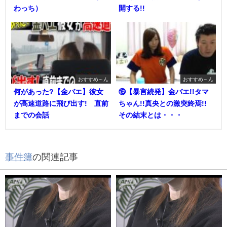
わっち）
開する!!
おすすめ～ん
おすすめ～ん
何があった?【金バエ】彼女
⑯【暴言続発】金バエ!!タマ
が高速道路に飛び出す! 直前
ちゃん!!真央との激突終焉!!
までの会話
その結末とは・・・
事件簿
の関連記事