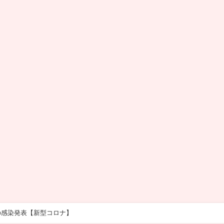
の感染発表【新型コロナ】