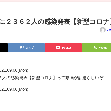
に２３６２人の感染発表【新型コロナ
cf
はてブ
Pocket
Feedly
021.09.06(Mon)
２人の感染発表【新型コロナ】って動画が話題らしいぞ
021.09.06(Mon)