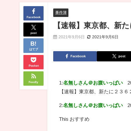
事件簿
Facebook
【速報】東京都、新た
post
2021年9月6日
2021年9月6日
はてブ
Facebook
post
Pocket
1:
名無しさん＠お腹いっぱい
2
Feedly
【速報】東京都、新たに２３６
2:
名無しさん＠お腹いっぱい
2
This おすすめ