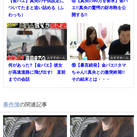
【金バエ】真央の子供設定に
⑥【真央の90万を要求】金バ
ついてたまと追い詰める（ふ
エ!!真央の驚愕の財布鞄を公
わっち）
開する!!
おすすめ～ん
おすすめ～ん
何があった?【金バエ】彼女
⑯【暴言続発】金バエ!!タマ
が高速道路に飛び出す! 直前
ちゃん!!真央との激突終焉!!
までの会話
その結末とは・・・
事件簿
の関連記事