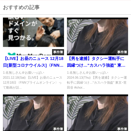
おすすめの記事
事件簿
事件簿
【LIVE】お昼のニュース 12月18
【男を逮捕】タクシー運転手に
日[新型コロナウイルス]〈FNNプ
因縁つけ…“カスハラ強盗” 東京･
ライムオンライン〉
世田谷 #shorts
1:名無しさん＠お腹いっぱい
1:名無しさん＠お腹いっぱい
2021.12.18(Sat) 【LIVE】お昼のニュース
2024.06.13(Thu) 【男を逮捕】タクシー運
12月18日〈FNNプライムオンライン〉っ
転手に因縁つけ…“カスハラ強盗” 東京･世
て動画が話...
田谷 #shor...
事件簿
事件簿