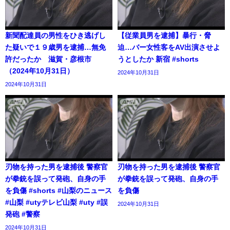
新聞配達員の男性をひき逃げし
【従業員男を逮捕】暴行・脅
た疑いで１９歳男を逮捕…無免
迫…バー女性客をAV出演させよ
許だったか 滋賀・彦根市
うとしたか 新宿 #shorts
（2024年10月31日）
2024年10月31日
2024年10月31日
刃物を持った男を逮捕後 警察官
刃物を持った男を逮捕後 警察官
が拳銃を誤って発砲、自身の手
が拳銃を誤って発砲、自身の手
を負傷 #shorts #山梨のニュース
を負傷
#山梨 #utyテレビ山梨 #uty #誤
2024年10月31日
発砲 #警察
2024年10月31日