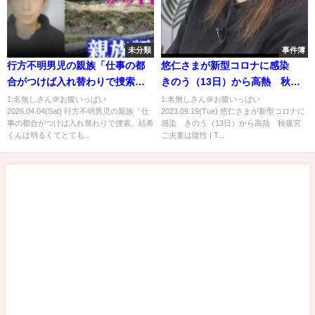
未分類
事件簿
行方不明男児の親族「仕事の都
悠仁さまが新型コロナに感染
合がつけば入れ替わりで捜索。
きのう（13日）から高熱 秋篠
結希くんは明るくてとてもいい
宮ご夫妻は陰性 | TBS NEWS
1:名無しさん＠お腹いっぱい
1:名無しさん＠お腹いっぱい
2026.04.04(Sat) 行方不明男児の親族「仕
2023.09.19(Tue) 悠仁さまが新型コロナに
子。一刻も早く見つかって」警
DIG #shorts
事の都合がつけば入れ替わりで捜索。結希
感染 きのう（13日）から高熱 秋篠宮
察はカバン見つかった付近の池
くんは明るくてとても...
ご夫妻は陰性 | T...
の中を始めて捜索｜newsランナ
ー〈カンテレNEWS〉