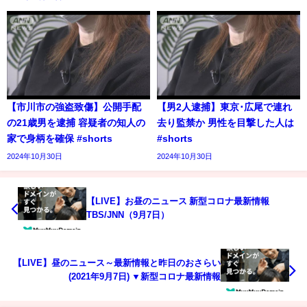
【市川市の強盗致傷】公開手配
【男2人逮捕】東京･広尾で連れ
の21歳男を逮捕 容疑者の知人の
去り監禁か 男性を目撃した人は
家で身柄を確保 #shorts
#shorts
2024年10月30日
2024年10月30日
【LIVE】お昼のニュース 新型コロナ最新情報
TBS/JNN（9月7日）
【LIVE】昼のニュース～最新情報と昨日のおさらい
(2021年9月7日) ▼新型コロナ最新情報