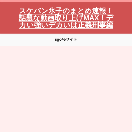
スケバン氷子のまとめ速報！
話題な動画取り上げMAX！デ
カい強いデカいは正義刑事編
sgo46サイト