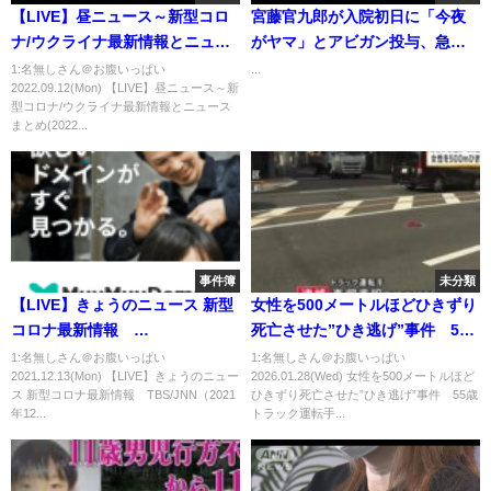
【LIVE】昼ニュース～新型コロ
宮藤官九郎が入院初日に「今夜
ナ/ウクライナ最新情報とニュー
がヤマ」とアビガン投与、急激
スまとめ(2022年9月12日) ANN/
に回復…昼と夜に各９錠
1:名無しさん＠お腹いっぱい
...
2022.09.12(Mon) 【LIVE】昼ニュース～新
テレ朝
型コロナ/ウクライナ最新情報とニュース
まとめ(2022...
事件簿
未分類
【LIVE】きょうのニュース 新型
女性を500メートルほどひきずり
コロナ最新情報
死亡させた”ひき逃げ”事件 55
TBS/JNN（2021年12月13日）
歳トラック運転手を逮捕 「事
1:名無しさん＠お腹いっぱい
1:名無しさん＠お腹いっぱい
2021.12.13(Mon) 【LIVE】きょうのニュー
2026.01.28(Wed) 女性を500メートルほど
故を起こした認識はありませ
ス 新型コロナ最新情報 TBS/JNN（2021
ひきずり死亡させた”ひき逃げ”事件 55歳
ん」と容疑否認
年12...
トラック運転手...