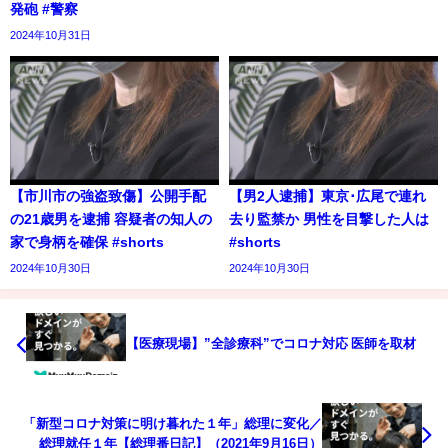
発砲 #警察
2024年10月31日
【市川市の強盗致傷】公開手配
【男2人逮捕】東京･広尾で連れ
の21歳男を逮捕 容疑者の知人の
去り監禁か 男性を目撃した人は
家で身柄を確保 #shorts
#shorts
2024年10月30日
2024年10月30日
【医療現場】”全診療科”でコロナ対応 医師を取材
「新型コロナ対策に明け暮れた１年」総理に変化／
総理就任１年【総理番日記】（2021年9月16日）