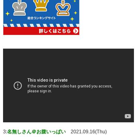
3:
名無しさん＠お腹いっぱい
2021.09.16(Thu)