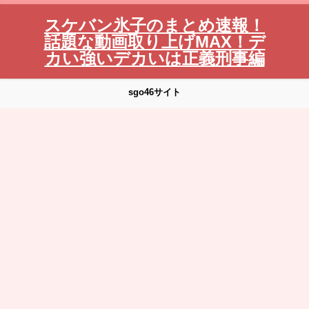
スケバン氷子のまとめ速報！
話題な動画取り上げMAX！デ
カい強いデカいは正義刑事編
sgo46サイト