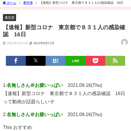
ホーム
事件簿
【速報】新型コロナ 東京都で８３１人の感染確認 16日
事件簿
【速報】新型コロナ 東京都で８３１人の感染確
認 16日
2021年9月17日
2021年9月17日
LINE
1:
名無しさん＠お腹いっぱい
2021.09.16(Thu)
【速報】新型コロナ 東京都で８３１人の感染確認 16日
って動画が話題らしいぞ
2:
名無しさん＠お腹いっぱい
2021.09.16(Thu)
This おすすめ