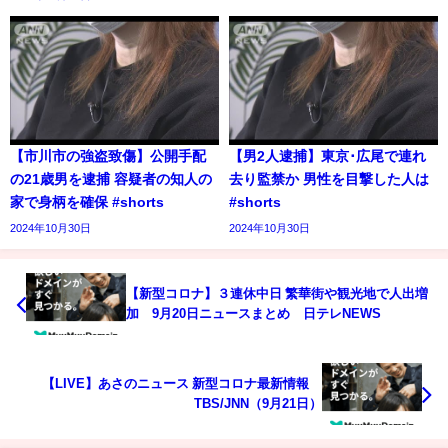
【市川市の強盗致傷】公開手配
【男2人逮捕】東京･広尾で連れ
の21歳男を逮捕 容疑者の知人の
去り監禁か 男性を目撃した人は
家で身柄を確保 #shorts
#shorts
2024年10月30日
2024年10月30日
【新型コロナ】３連休中日 繁華街や観光地で人出増
加 9月20日ニュースまとめ 日テレNEWS
【LIVE】あさのニュース 新型コロナ最新情報
TBS/JNN（9月21日）