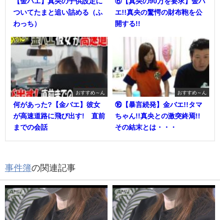
【金バエ】真央の子供設定に
⑥【真央の90万を要求】金バ
ついてたまと追い詰める（ふ
エ!!真央の驚愕の財布鞄を公
わっち）
開する!!
おすすめ～ん
おすすめ～ん
何があった?【金バエ】彼女
⑯【暴言続発】金バエ!!タマ
が高速道路に飛び出す! 直前
ちゃん!!真央との激突終焉!!
までの会話
その結末とは・・・
事件簿
の関連記事