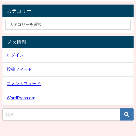
カテゴリー
メタ情報
ログイン
投稿フィード
コメントフィード
WordPress.org