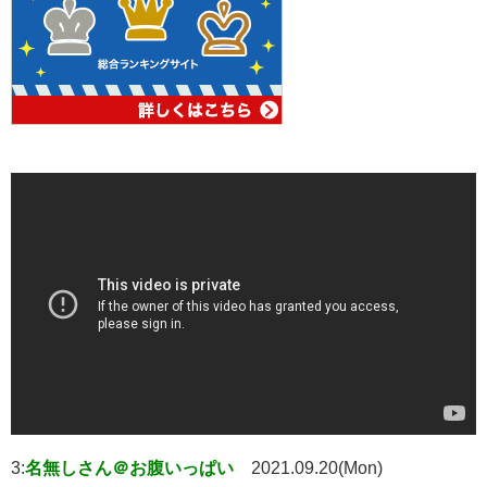
3:
名無しさん＠お腹いっぱい
2021.09.20(Mon)