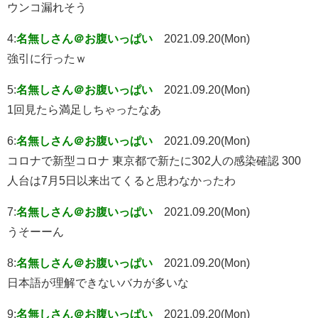
ウンコ漏れそう
4:
名無しさん＠お腹いっぱい
2021.09.20(Mon)
強引に行ったｗ
5:
名無しさん＠お腹いっぱい
2021.09.20(Mon)
1回見たら満足しちゃったなあ
6:
名無しさん＠お腹いっぱい
2021.09.20(Mon)
コロナで新型コロナ 東京都で新たに302人の感染確認 300
人台は7月5日以来出てくると思わなかったわ
7:
名無しさん＠お腹いっぱい
2021.09.20(Mon)
うそーーん
8:
名無しさん＠お腹いっぱい
2021.09.20(Mon)
日本語が理解できないバカが多いな
9:
名無しさん＠お腹いっぱい
2021.09.20(Mon)