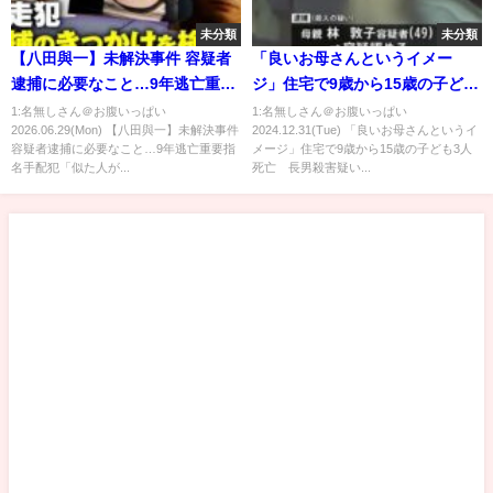
未分類
未分類
【八田與一】未解決事件 容疑者
「良いお母さんというイメー
逮捕に必要なこと…9年逃亡重要
ジ」住宅で9歳から15歳の子ども
指名手配犯「似た人がいる」逮
3人死亡 長男殺害疑いで母親を
1:名無しさん＠お腹いっぱい
1:名無しさん＠お腹いっぱい
2026.06.29(Mon) 【八田與一】未解決事件
2024.12.31(Tue) 「良いお母さんというイ
捕のきっかけは目撃情報｜
逮捕 神奈川・海老名市｜
容疑者逮捕に必要なこと…9年逃亡重要指
メージ」住宅で9歳から15歳の子ども3人
ABEMA的ニュースショー
TBS NEWS DIG
名手配犯「似た人が...
死亡 長男殺害疑い...