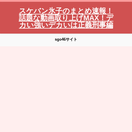
スケバン氷子のまとめ速報！
話題な動画取り上げMAX！デ
カい強いデカいは正義刑事編
sgo46サイト