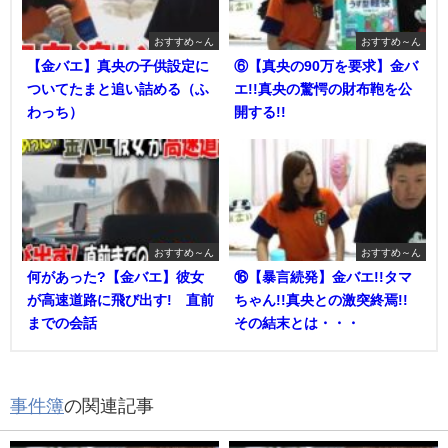
おすすめ～ん
おすすめ～ん
【金バエ】真央の子供設定に
⑥【真央の90万を要求】金バ
ついてたまと追い詰める（ふ
エ!!真央の驚愕の財布鞄を公
わっち）
開する!!
おすすめ～ん
おすすめ～ん
何があった?【金バエ】彼女
⑯【暴言続発】金バエ!!タマ
が高速道路に飛び出す! 直前
ちゃん!!真央との激突終焉!!
までの会話
その結末とは・・・
事件簿
の関連記事