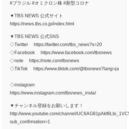
#ブラジル #オミクロン株 #新型コロナ
▼TBS NEWS 公式サイト
https://news.tbs.co.jp/index.html
▼TBS NEWS 公式SNS
◇Twitter https://twitter.com/tbs_news?s=20
◇Facebook https://www.facebook.com/tbsnews
◇note https://note.com/tbsnews
◇TikTok https://www.tiktok.com/@tbsnews?lang=ja
◇instagram
https://www.instagram.com/tbsnews_insta/
▼チャンネル登録をお願いします！
http://www.youtube.com/channel/UC6AG81pAkf6Lbi_1
sub_confirmation=1