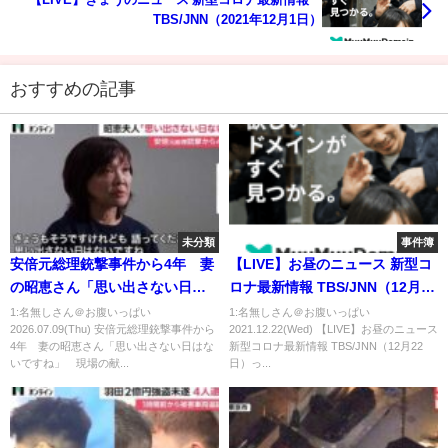
TBS/JNN（2021年12月1日）
おすすめの記事
未分類
事件簿
安倍元総理銃撃事件から4年 妻
【LIVE】お昼のニュース 新型コ
の昭恵さん「思い出さない日は
ロナ最新情報 TBS/JNN（12月22
ないですね」 現場の献花台に
日）
1:名無しさん＠お腹いっぱい
1:名無しさん＠お腹いっぱい
2026.07.09(Thu) 安倍元総理銃撃事件から
2021.12.22(Wed) 【LIVE】お昼のニュース
手を合わせる人相次ぐ（2026年
4年 妻の昭恵さん「思い出さない日はな
新型コロナ最新情報 TBS/JNN（12月22
07月08日）
いですね」 現場の献...
日）っ...