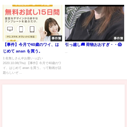
TBS NEWS DIG
事件簿
事件簿
【事件】今月で40歳のワイ、は
引っ越し🚚 荷物おおすぎ・・😱
じめて anan を買う。
...
1:名無しさん＠お腹いっぱい
2020.10.08(Thu) 【事件】今月で40歳のワ
イ、はじめて anan を買う。って動画が話
題らしいぞ ...