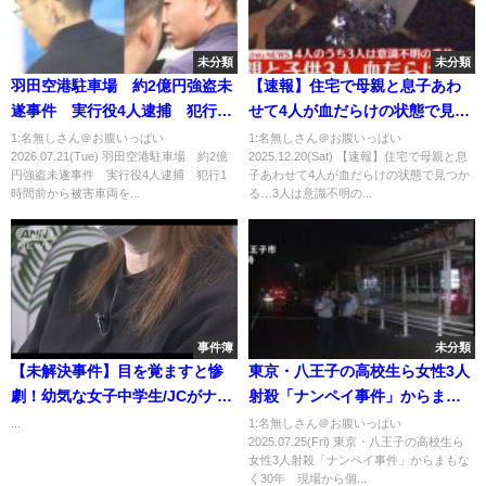
未分類
未分類
羽田空港駐車場 約2億円強盗未
【速報】住宅で母親と息子あわ
遂事件 実行役4人逮捕 犯行1
せて4人が血だらけの状態で見つ
時間前から被害車両を追跡した
かる…3人は意識不明の重体 西
1:名無しさん＠お腹いっぱい
1:名無しさん＠お腹いっぱい
2026.07.21(Tue) 羽田空港駐車場 約2億
2025.12.20(Sat) 【速報】住宅で母親と息
か（2026年07月21日）
東京市
円強盗未遂事件 実行役4人逮捕 犯行1
子あわせて4人が血だらけの状態で見つか
時間前から被害車両を...
る…3人は意識不明の...
事件簿
未分類
【未解決事件】目を覚ますと惨
東京・八王子の高校生ら女性3人
劇！幼気な女子中学生/JCがナン
射殺「ナンペイ事件」からまも
パされ‼その後にまさかの事態‼
なく30年 現場から個人未特定
...
1:名無しさん＠お腹いっぱい
2025.07.25(Fri) 東京・八王子の高校生ら
ディスコ事件
の7つの指紋…犯人の指紋含まれ
女性3人射殺「ナンペイ事件」からまもな
る可能性も視野に捜査｜
く30年 現場から個...