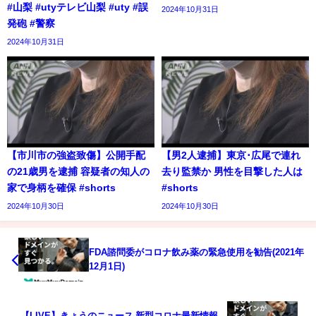
#山梨 #utyテレビ山梨 #uty #誤
2024年10月31日
発砲 #警察
2024年10月31日
【市川市の強盗致傷】公開手配
【男2人逮捕】東京･広尾で連れ
の21歳男を逮捕 容疑者の知人の
去り監禁か 男性を目撃した人は
家で身柄を確保 #shorts
#shorts
2024年10月30日
2024年10月30日
FDA諮問委がコロナ飲み薬の緊急使用を勧告(2021年
12月1日)
【LIVE】きょうのニュース 新型コロナ最新情報