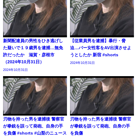
新聞配達員の男性をひき逃げし
【従業員男を逮捕】暴行・脅
た疑いで１９歳男を逮捕…無免
迫…バー女性客をAV出演させよ
許だったか 滋賀・彦根市
うとしたか 新宿 #shorts
（2024年10月31日）
2024年10月31日
2024年10月31日
刃物を持った男を逮捕後 警察官
刃物を持った男を逮捕後 警察官
が拳銃を誤って発砲、自身の手
が拳銃を誤って発砲、自身の手
を負傷 #shorts #山梨のニュース
を負傷