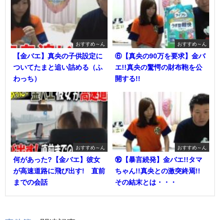
おすすめ～ん
おすすめ～ん
【金バエ】真央の子供設定に
⑥【真央の90万を要求】金バ
ついてたまと追い詰める（ふ
エ!!真央の驚愕の財布鞄を公
わっち）
開する!!
おすすめ～ん
おすすめ～ん
何があった?【金バエ】彼女
⑯【暴言続発】金バエ!!タマ
が高速道路に飛び出す! 直前
ちゃん!!真央との激突終焉!!
までの会話
その結末とは・・・