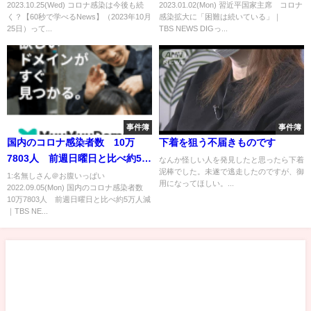
2023.10.25(Wed) コロナ感染は今後も続
2023.01.02(Mon) 習近平国家主席 コロナ
く？【60秒で学べるNews】（2023年10月
感染拡大に「困難は続いている」｜
25日）って...
TBS NEWS DIGっ...
事件簿
事件簿
国内のコロナ感染者数 10万
下着を狙う不届きものです
7803人 前週日曜日と比べ約5万
なんか怪しい人を発見したと思ったら下着
泥棒でした。未遂で逃走したのですが、御
人減｜TBS NEWS DIG
1:名無しさん＠お腹いっぱい
用になってほしい。...
2022.09.05(Mon) 国内のコロナ感染者数
10万7803人 前週日曜日と比べ約5万人減
｜TBS NE...