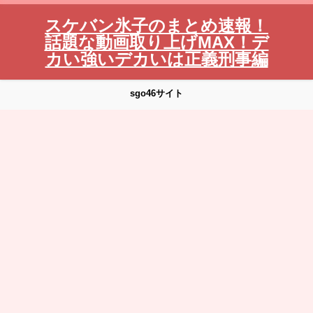
スケバン氷子のまとめ速報！
話題な動画取り上げMAX！デ
カい強いデカいは正義刑事編
sgo46サイト