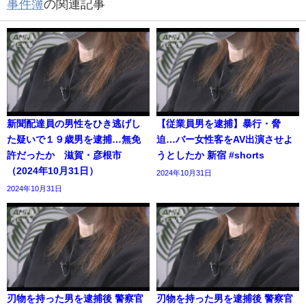
事件簿
の関連記事
新聞配達員の男性をひき逃げし
【従業員男を逮捕】暴行・脅
た疑いで１９歳男を逮捕…無免
迫…バー女性客をAV出演させよ
許だったか 滋賀・彦根市
うとしたか 新宿 #shorts
（2024年10月31日）
2024年10月31日
2024年10月31日
刃物を持った男を逮捕後 警察官
刃物を持った男を逮捕後 警察官