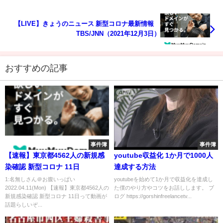
【LIVE】きょうのニュース 新型コロナ最新情報
TBS/JNN（2021年12月3日）
おすすめの記事
事件簿
事件簿
【速報】東京都4562人の新規感
youtube収益化 1か月で1000人
染確認 新型コロナ 11日
達成する方法
1:名無しさん＠お腹いっぱい
youtubeを始めて1か月で収益化を達成し
2022.04.11(Mon) 【速報】東京都4562人の
た僕のやり方やコツをお話しします。 ブ
新規感染確認 新型コロナ 11日って動画が
ログ https://gorshinfreelancetv...
話題らしいぞ...