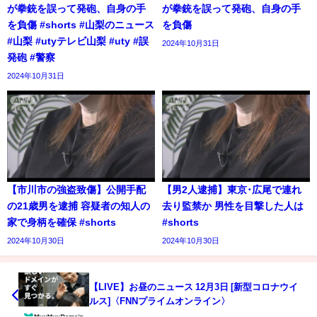
が拳銃を誤って発砲、自身の手
が拳銃を誤って発砲、自身の手
を負傷 #shorts #山梨のニュース
を負傷
#山梨 #utyテレビ山梨 #uty #誤
2024年10月31日
発砲 #警察
2024年10月31日
【市川市の強盗致傷】公開手配
【男2人逮捕】東京･広尾で連れ
の21歳男を逮捕 容疑者の知人の
去り監禁か 男性を目撃した人は
家で身柄を確保 #shorts
#shorts
2024年10月30日
2024年10月30日
【LIVE】お昼のニュース 12月3日 [新型コロナウイ
ルス]〈FNNプライムオンライン〉