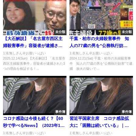
未分類
未分類
【大石解説】「名古屋市西区主
千葉・柏市の夫婦殺害事件 知
婦殺害事件」容疑者が逮捕され
人の77歳の男を“公務執行妨
た3つの理由を検証する！／時効
害”で逮捕 放火の疑いで逮捕状
1:名無しさん＠お腹いっぱい
1:名無しさん＠お腹いっぱい
2025.12.14(Sun) 【大石解説】「名古屋市
2024.12.21(Sat) 千葉・柏市の夫婦殺害事
撤廃で「”特命班”ができた」そ
も【news23】｜
西区主婦殺害事件」容疑者が逮捕された3
件 知人の77歳の男を“公務執行妨害”で逮
の効果とは
TBS NEWS DIG
つの理由を検証する！...
捕 放火の疑いで...
事件簿
事件簿
コロナ感染は今後も続く？【60
習近平国家主席 コロナ感染拡
秒で学べるNews】（2023年10
大に「困難は続いている」｜
月25日）
TBS NEWS DIG
1:名無しさん＠お腹いっぱい
1:名無しさん＠お腹いっぱい