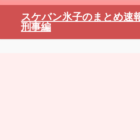
スケバン氷子のまとめ速
刑事編