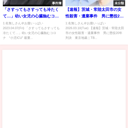
事件簿
未分類
「さすってもさすっても冷たく
【速報】茨城・常陸太田市の女
て…」幼い女児の心臓蝕むコロ
性殺害・遺棄事件 男に懲役20
ナ “小児ICU” 最重症の子ども
年判決 東京地裁｜
1:名無しさん＠お腹いっぱい
1:名無しさん＠お腹いっぱい
2023.04.07(Fri) 「さすってもさすっても
2026.03.10(Tue) 【速報】茨城・常陸太田
たち救う命の現場に密着
TBS NEWS DIG
冷たくて…」幼い女児の心臓蝕むコロ
市の女性殺害・遺棄事件 男に懲役20年
【news23】｜TBS NEWS DIG
ナ “小児ICU” 最重...
判決 東京地裁｜TB...