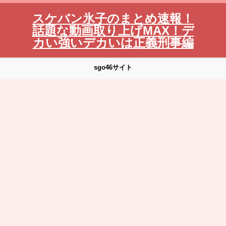
スケバン氷子のまとめ速報！
話題な動画取り上げMAX！デ
カい強いデカいは正義刑事編
sgo46サイト