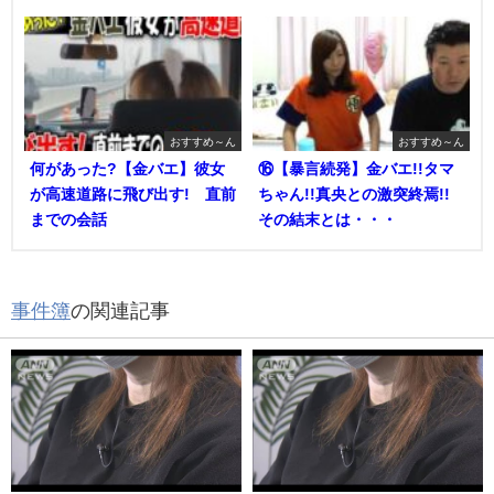
おすすめ～ん
おすすめ～ん
何があった?【金バエ】彼女
⑯【暴言続発】金バエ!!タマ
が高速道路に飛び出す! 直前
ちゃん!!真央との激突終焉!!
までの会話
その結末とは・・・
事件簿
の関連記事