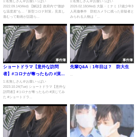
し進む
者とみられる人物は「走って逃
1:名無しさん＠お腹いっぱい
1:名無しさん＠お腹いっぱい
2022.09.14(Wed) 【解説】政府内で“微妙
2026.02.18(Wed) 大阪・ミナミ 17歳少年3
げる」そぶりなく…事件直前に
な温度差”も…「新型コロナ対策」見直し
人死傷事件 防犯カメラに残った容疑者と
被害者と“グリ下”で会っていた
進むって動画が話題ら...
みられる人物は「...
か 送検を拒否も
事件簿
事件簿
ショートドラマ【意外な訪問
先輩Q&A：1年目は？ 防大生
者】#コロナが奪ったもの #演じ
...
てみた #ショートドラマ #ごっこ
1:名無しさん＠お腹いっぱい
2023.10.24(Tue) ショートドラマ【意外な
倶楽部 #短編ドラマ #ドラマティ
訪問者】#コロナが奪ったもの #演じてみ
ッカー #ショートフィルム #西條
た #ショートドラ...
物語 #ドラマ