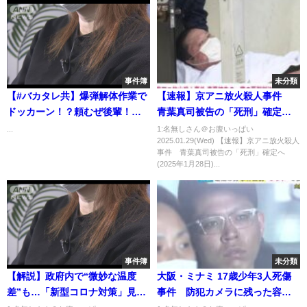
事件簿
未分類
【#バカタレ共】爆弾解体作業で
【速報】京アニ放火殺人事件
ドッカーン！？頼むぜ後輩！！
青葉真司被告の「死刑」確定へ
【ホロライブ】
(2025年1月28日)
...
1:名無しさん＠お腹いっぱい
2025.01.29(Wed) 【速報】京アニ放火殺人
事件 青葉真司被告の「死刑」確定へ
(2025年1月28日)...
事件簿
未分類
【解説】政府内で“微妙な温度
大阪・ミナミ 17歳少年3人死傷
差”も…「新型コロナ対策」見直
事件 防犯カメラに残った容疑