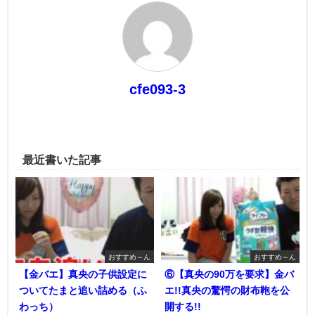
cfe093-3
最近書いた記事
おすすめ～ん
おすすめ～ん
【金バエ】真央の子供設定に
⑥【真央の90万を要求】金バ
ついてたまと追い詰める（ふ
エ!!真央の驚愕の財布鞄を公
わっち）
開する!!