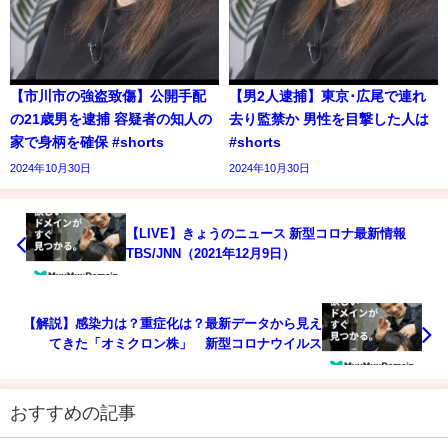
【市川市の強盗致傷】公開手配
【男2人逮捕】東京･広尾で連れ
の21歳男を逮捕 容疑者の知人の
去り監禁か 男性を目撃した人は
家で身柄を確保 #shorts
#shorts
2024年10月30日
2024年10月30日
【LIVE】きょうのニュース 新型コロナ最新情報
TBS/JNN（2021年12月9日）
【解説】感染力は？重症化は？最新データから見え
てきた「オミクロン株」 新型コロナウイルス
おすすめの記事