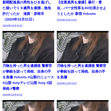
新聞配達員の男性をひき逃げし
【従業員男を逮捕】暴行・脅
た疑いで１９歳男を逮捕…無免
迫…バー女性客をAV出演させよ
許だったか 滋賀・彦根市
うとしたか 新宿 #shorts
（2024年10月31日）
2024年10月31日
2024年10月31日
刃物を持った男を逮捕後 警察官
刃物を持った男を逮捕後 警察官
が拳銃を誤って発砲、自身の手
が拳銃を誤って発砲、自身の手
を負傷 #shorts #山梨のニュース
を負傷
#山梨 #utyテレビ山梨 #uty #誤
2024年10月31日
発砲 #警察
2024年10月31日