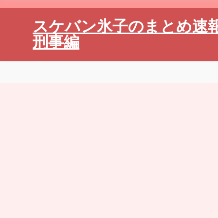
スケバン氷子のまとめ速
刑事編