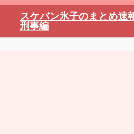
スケバン氷子のまとめ速
刑事編