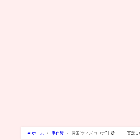
ホーム
事件簿
韓国“ウィズコロナ”中断・・・否定し続け