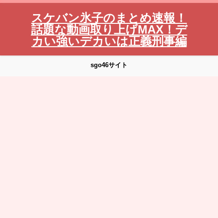
スケバン氷子のまとめ速報！
話題な動画取り上げMAX！デ
カい強いデカいは正義刑事編
sgo46サイト