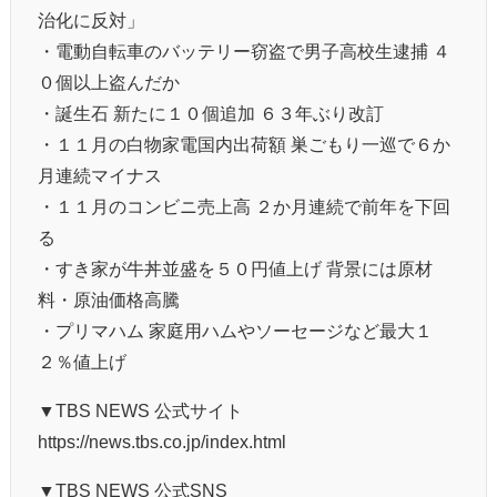
治化に反対」
・電動自転車のバッテリー窃盗で男子高校生逮捕 ４
０個以上盗んだか
・誕生石 新たに１０個追加 ６３年ぶり改訂
・１１月の白物家電国内出荷額 巣ごもり一巡で６か
月連続マイナス
・１１月のコンビニ売上高 ２か月連続で前年を下回
る
・すき家が牛丼並盛を５０円値上げ 背景には原材
料・原油価格高騰
・プリマハム 家庭用ハムやソーセージなど最大１
２％値上げ
▼TBS NEWS 公式サイト
https://news.tbs.co.jp/index.html
▼TBS NEWS 公式SNS