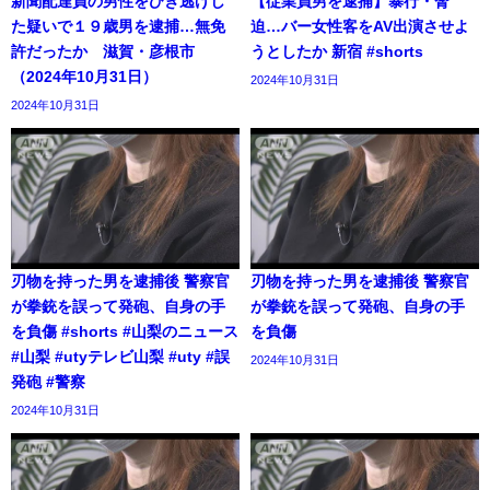
新聞配達員の男性をひき逃げし
【従業員男を逮捕】暴行・脅
た疑いで１９歳男を逮捕…無免
迫…バー女性客をAV出演させよ
許だったか 滋賀・彦根市
うとしたか 新宿 #shorts
（2024年10月31日）
2024年10月31日
2024年10月31日
刃物を持った男を逮捕後 警察官
刃物を持った男を逮捕後 警察官
が拳銃を誤って発砲、自身の手
が拳銃を誤って発砲、自身の手
を負傷 #shorts #山梨のニュース
を負傷
#山梨 #utyテレビ山梨 #uty #誤
2024年10月31日
発砲 #警察
2024年10月31日