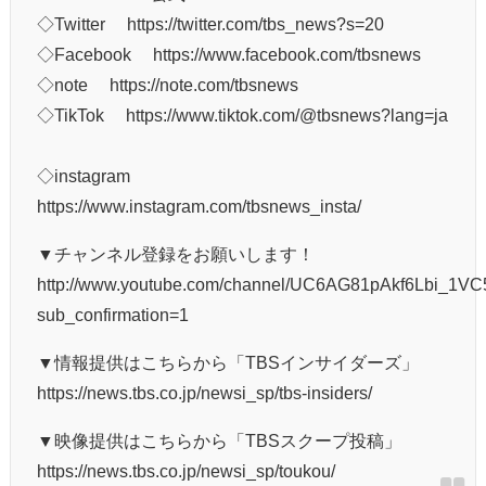
◇Twitter https://twitter.com/tbs_news?s=20
◇Facebook https://www.facebook.com/tbsnews
◇note https://note.com/tbsnews
◇TikTok https://www.tiktok.com/@tbsnews?lang=ja
◇instagram
https://www.instagram.com/tbsnews_insta/
▼チャンネル登録をお願いします！
http://www.youtube.com/channel/UC6AG81pAkf6Lbi_1
sub_confirmation=1
▼情報提供はこちらから「TBSインサイダーズ」
https://news.tbs.co.jp/newsi_sp/tbs-insiders/
▼映像提供はこちらから「TBSスクープ投稿」
https://news.tbs.co.jp/newsi_sp/toukou/