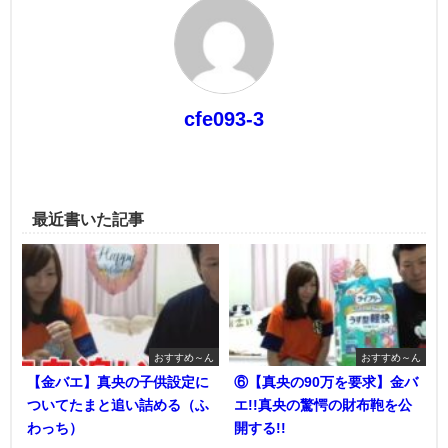
cfe093-3
最近書いた記事
おすすめ～ん
おすすめ～ん
【金バエ】真央の子供設定に
⑥【真央の90万を要求】金バ
ついてたまと追い詰める（ふ
エ!!真央の驚愕の財布鞄を公
わっち）
開する!!