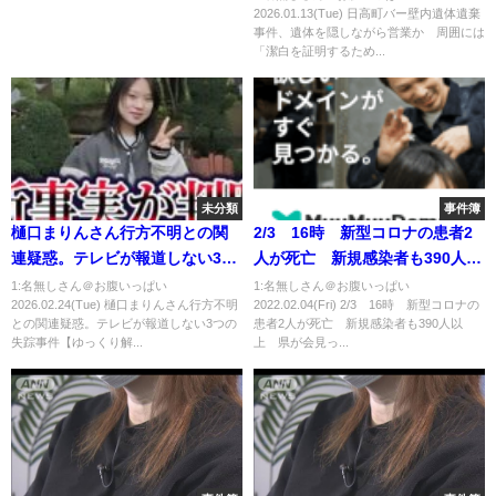
2026.01.13(Tue) 日高町バー壁内遺体遺棄
べ受ける」と話す
事件、遺体を隠しながら営業か 周囲には
「潔白を証明するため...
未分類
事件簿
樋口まりんさん行方不明との関
2/3 16時 新型コロナの患者2
連疑惑。テレビが報道しない3つ
人が死亡 新規感染者も390人以
の失踪事件【ゆっくり解説】
上 県が会見
1:名無しさん＠お腹いっぱい
1:名無しさん＠お腹いっぱい
2026.02.24(Tue) 樋口まりんさん行方不明
2022.02.04(Fri) 2/3 16時 新型コロナの
との関連疑惑。テレビが報道しない3つの
患者2人が死亡 新規感染者も390人以
失踪事件【ゆっくり解...
上 県が会見っ...