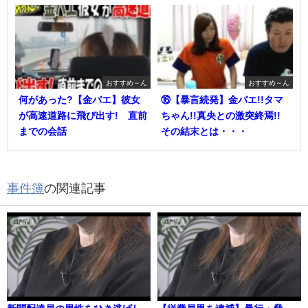
おすすめ～ん
おすすめ～ん
何があった?【金バエ】彼女
⑯【暴言続発】金バエ!!タマ
が高速道路に飛び出す! 直前
ちゃん!!真央との激突終焉!!
までの会話
その結末とは・・・
事件簿
の関連記事