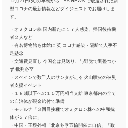
12月21日(火)の早朝から TBS NEWS で放送された新
型コロナの最新情報などダイジェストでお届けしま
す。
・オミクロン株 国内新たに１７人感染、帰国後待機
者２人など
・有名博物館も休館に 英 コロナ感染・隔離で人手不
足懸念
・文通費見直し 今国会は見送り、与野党で調整つか
ず 批判必至
・スペインで数千人のサンタが走る 火山噴火の被災
者支援イベント
・１８歳以下への１０万円相当支給 東京都内の全て
の自治体が現金給付で準備
・モデルナ「３回目接種でオミクロン株への中和抗
体が３７倍に」
・中国・王毅外相「北京冬季五輪開催に自信」「政