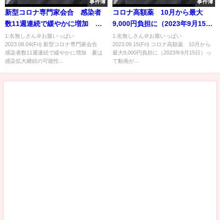
事件簿
事件簿
新型コロナ専門家会合 感染者
コロナ高額薬 10月から最大
数11週連続で緩やかに増加 夏
9,000円負担に（2023年9月15
は感染拡大継続の可能性も｜
日）
1:名無しさん＠お腹いっぱい
1:名無しさん＠お腹いっぱい
2023.08.04(Fri) 新型コロナ専門家会合
2023.09.15(Fri) コロナ高額薬 10月から
TBS NEWS DIG
感染者数11週連続で緩やかに増加 夏は
最大9,000円負担に（2023年9月15日）っ
感染拡大継続の可能性...
て動画が...