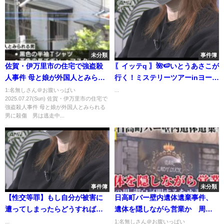
未分類
事件簿
佐賀・伊万里市の住宅で強盗殺
〖イッテq 〗🌺🍉いとうあさこが
人事件 母と娘が外国人とみられ
行く！ミステリーツアーinヨーロ
る男に殺傷 男は逃走中 警察が
ッパ YouTube cut
1:名無しさん＠お腹いっぱい
...
2025.07.27(Sun) 佐賀・伊万里市の住宅で
行方追う｜TBS NEWS DIG
強盗殺人事件 母と娘が外国人とみられる
男に殺傷 男は逃走中...
事件簿
未分類
【性交等罪】もし自分が被害に
日高町バー壁内遺体遺棄事件、
遭ってしまったらどうすればい
遺体を隠しながら営業か 周囲
いのか
には「潔白を証明するために調
...
1:名無しさん＠お腹いっぱい