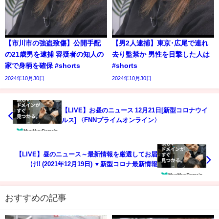
【市川市の強盗致傷】公開手配
【男2人逮捕】東京･広尾で連れ
の21歳男を逮捕 容疑者の知人の
去り監禁か 男性を目撃した人は
家で身柄を確保 #shorts
#shorts
2024年10月30日
2024年10月30日
【LIVE】お昼のニュース 12月21日[新型コロナウイ
ルス] 〈FNNプライムオンライン〉
【LIVE】昼のニュース～最新情報を厳選してお届
け!! (2021年12月19日) ▼新型コロナ最新情報
おすすめの記事