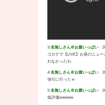
3:
名無しさん＠お腹いっぱい
2
コロナで【LIVE】お昼のニュース
わなかったわ
4:
名無しさん＠お腹いっぱい
2
強引に行ったｗ
5:
名無しさん＠お腹いっぱい
2
低評価wwwww