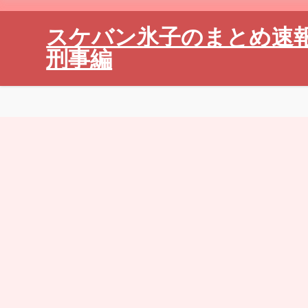
スケバン氷子のまとめ速
刑事編