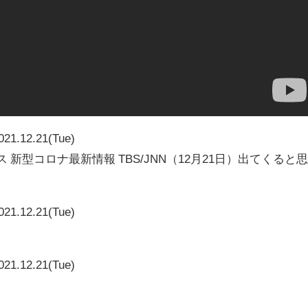
021.12.21(Tue)
 新型コロナ最新情報 TBS/JNN（12月21日）出てくると
021.12.21(Tue)
021.12.21(Tue)