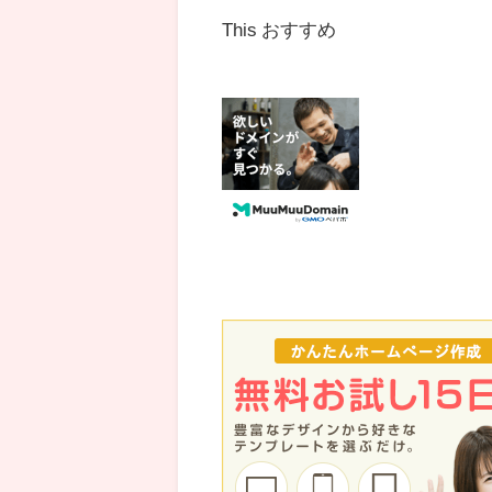
This おすすめ