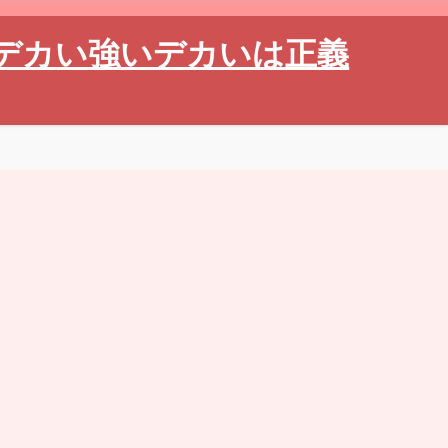
デカい強いデカいは正義