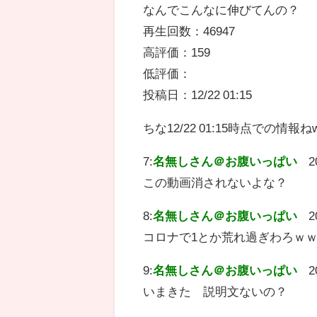
なんでこんなに伸びてんの？
再生回数：46947
高評価：159
低評価：
投稿日：12/22 01:15
ちな12/22 01:15時点での情報ね
7:
名無しさん＠お腹いっぱい
2
この動画消されないよな？
8:
名無しさん＠お腹いっぱい
2
コロナで1とか荒れ過ぎわろｗ
9:
名無しさん＠お腹いっぱい
2
いまきた 説明文ないの？