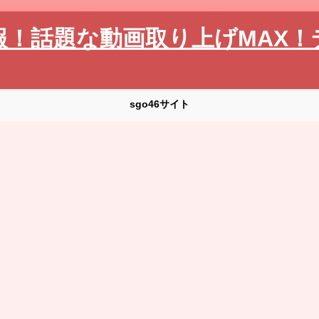
報！話題な動画取り上げMAX！
sgo46サイト