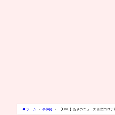
ホーム
事件簿
【LIVE】あさのニ