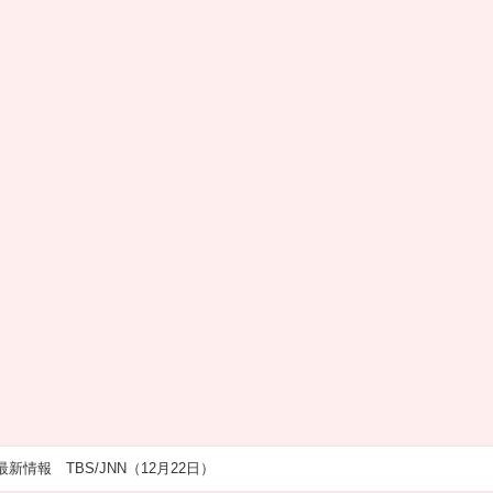
ュース 新型コロナ最新情報 TBS/JNN（12月22日）