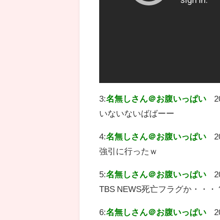
3:
名無しさん＠お腹いっぱい
2
いないないばばーー
4:
名無しさん＠お腹いっぱい
2
強引に行ったｗ
5:
名無しさん＠お腹いっぱい
2
TBS NEWS死亡フラグか・・・
6:
名無しさん＠お腹いっぱい
2