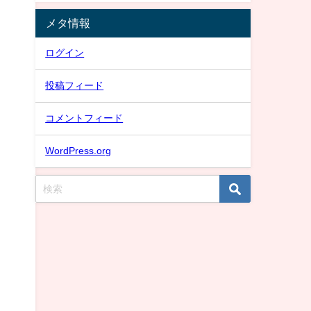
メタ情報
ログイン
投稿フィード
コメントフィード
WordPress.org