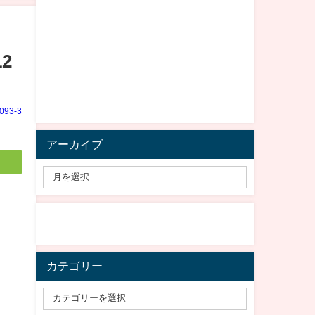
2
e093-3
アーカイブ
カテゴリー