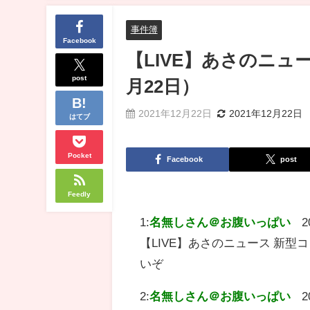
事件簿
Facebook
【LIVE】あさのニュー
post
月22日）
2021年12月22日
2021年12月22日
はてブ
Pocket
Facebook
post
Feedly
1:
名無しさん＠お腹いっぱい
2
【LIVE】あさのニュース 新型コ
いぞ
2:
名無しさん＠お腹いっぱい
2